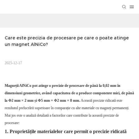
Care este precizia de procesare pe care o poate atinge 
un magnet AlNiCo?
2025-12-17
Magneții AlNiCo pot atinge o precizie de procesare de până la 0,02 mm în
dimensiuni geometrice, având capacitatea de a produce componente mici, de până
la Φ2 mm × 2 mm și Φ5 mm × Φ2 mm × 8 mm.
Această precizie ridicată este
rezultatul prelucrării superioare în comparație cu alte materiale cu magneți permanenți.
Mai jos este o analiză detaliată a factorilor care contribuie la această precizie de
procesare:
1. Proprietățile materialelor care permit o precizie ridicată