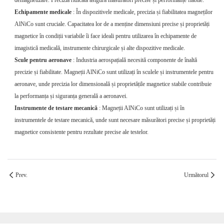
demagnetizare. Precizia ridicată asigură măsurători precise și performanțe fiabile.
Echipamente medicale
: În dispozitivele medicale, precizia și fiabilitatea magneților
AlNiCo sunt cruciale. Capacitatea lor de a menține dimensiuni precise și proprietăți
magnetice în condiții variabile îi face ideali pentru utilizarea în echipamente de
imagistică medicală, instrumente chirurgicale și alte dispozitive medicale.
Scule pentru aeronave
: Industria aerospațială necesită componente de înaltă
precizie și fiabilitate. Magneții AlNiCo sunt utilizați în sculele și instrumentele pentru
aeronave, unde precizia lor dimensională și proprietățile magnetice stabile contribuie
la performanța și siguranța generală a aeronavei.
Instrumente de testare mecanică
: Magneții AlNiCo sunt utilizați și în
instrumentele de testare mecanică, unde sunt necesare măsurători precise și proprietăți
magnetice consistente pentru rezultate precise ale testelor.
Prev.
Următorul