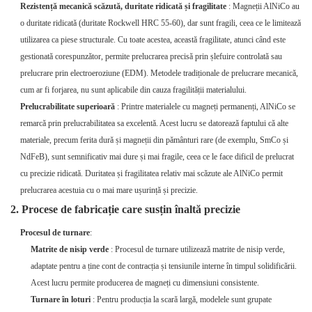
Rezistență mecanică scăzută, duritate ridicată și fragilitate
: Magneții AlNiCo au
o duritate ridicată (duritate Rockwell HRC 55-60), dar sunt fragili, ceea ce le limitează
utilizarea ca piese structurale. Cu toate acestea, această fragilitate, atunci când este
gestionată corespunzător, permite prelucrarea precisă prin șlefuire controlată sau
prelucrare prin electroeroziune (EDM). Metodele tradiționale de prelucrare mecanică,
cum ar fi forjarea, nu sunt aplicabile din cauza fragilității materialului.
Prelucrabilitate superioară
: Printre materialele cu magneți permanenți, AlNiCo se
remarcă prin prelucrabilitatea sa excelentă. Acest lucru se datorează faptului că alte
materiale, precum ferita dură și magneții din pământuri rare (de exemplu, SmCo și
NdFeB), sunt semnificativ mai dure și mai fragile, ceea ce le face dificil de prelucrat
cu precizie ridicată. Duritatea și fragilitatea relativ mai scăzute ale AlNiCo permit
prelucrarea acestuia cu o mai mare ușurință și precizie.
2. Procese de fabricație care susțin înaltă precizie
Procesul de turnare
:
Matrite de nisip verde
: Procesul de turnare utilizează matrite de nisip verde,
adaptate pentru a ține cont de contracția și tensiunile interne în timpul solidificării.
Acest lucru permite producerea de magneți cu dimensiuni consistente.
Turnare în loturi
: Pentru producția la scară largă, modelele sunt grupate