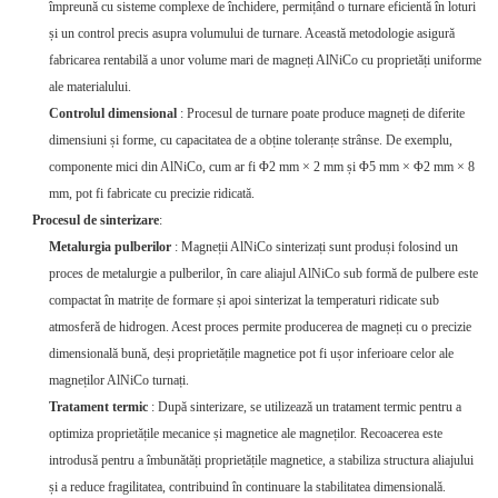
împreună cu sisteme complexe de închidere, permițând o turnare eficientă în loturi
și un control precis asupra volumului de turnare. Această metodologie asigură
fabricarea rentabilă a unor volume mari de magneți AlNiCo cu proprietăți uniforme
ale materialului.
Controlul dimensional
: Procesul de turnare poate produce magneți de diferite
dimensiuni și forme, cu capacitatea de a obține toleranțe strânse. De exemplu,
componente mici din AlNiCo, cum ar fi Φ2 mm × 2 mm și Φ5 mm × Φ2 mm × 8
mm, pot fi fabricate cu precizie ridicată.
Procesul de sinterizare
:
Metalurgia pulberilor
: Magneții AlNiCo sinterizați sunt produși folosind un
proces de metalurgie a pulberilor, în care aliajul AlNiCo sub formă de pulbere este
compactat în matrițe de formare și apoi sinterizat la temperaturi ridicate sub
atmosferă de hidrogen. Acest proces permite producerea de magneți cu o precizie
dimensională bună, deși proprietățile magnetice pot fi ușor inferioare celor ale
magneților AlNiCo turnați.
Tratament termic
: După sinterizare, se utilizează un tratament termic pentru a
optimiza proprietățile mecanice și magnetice ale magneților. Recoacerea este
introdusă pentru a îmbunătăți proprietățile magnetice, a stabiliza structura aliajului
și a reduce fragilitatea, contribuind în continuare la stabilitatea dimensională.