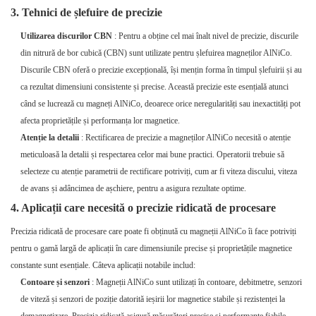
3. Tehnici de șlefuire de precizie
Utilizarea discurilor CBN
: Pentru a obține cel mai înalt nivel de precizie, discurile
din nitrură de bor cubică (CBN) sunt utilizate pentru șlefuirea magneților AlNiCo.
Discurile CBN oferă o precizie excepțională, își mențin forma în timpul șlefuirii și au
ca rezultat dimensiuni consistente și precise. Această precizie este esențială atunci
când se lucrează cu magneți AlNiCo, deoarece orice neregularități sau inexactități pot
afecta proprietățile și performanța lor magnetice.
Atenție la detalii
: Rectificarea de precizie a magneților AlNiCo necesită o atenție
meticuloasă la detalii și respectarea celor mai bune practici. Operatorii trebuie să
selecteze cu atenție parametrii de rectificare potriviți, cum ar fi viteza discului, viteza
de avans și adâncimea de așchiere, pentru a asigura rezultate optime.
4. Aplicații care necesită o precizie ridicată de procesare
Precizia ridicată de procesare care poate fi obținută cu magneții AlNiCo îi face potriviți
pentru o gamă largă de aplicații în care dimensiunile precise și proprietățile magnetice
constante sunt esențiale. Câteva aplicații notabile includ:
Contoare și senzori
: Magneții AlNiCo sunt utilizați în contoare, debitmetre, senzori
de viteză și senzori de poziție datorită ieșirii lor magnetice stabile și rezistenței la