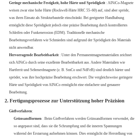
Geringe mechanische Festigkeit, hohe Härte und Sprödigkeit
: AlNiCo-Magnete
weisen zwar eine hohe Härte (Rockwell-Härte HRC 55–60) auf, sind aber spröde,
was ihren Einsatz als Strukturbauteile einschränkt. Bei geeigneter Handhabung
ermöglicht diese Sprödigkeit jedoch eine präzise Bearbeitung durch kontrolliertes
Schleifen oder Funkenerosion (EDM). Traditionelle mechanische
Bearbeitungsverfahren wie Schmieden sind aufgrund der Sprödigkeit des Materials
nicht anwendbar.
Hervorragende Bearbeitbarkeit
: Unter den Permanentmagnetmaterialien zeichnet
sich AlNiCo durch seine exzellente Bearbeitbarkeit aus. Andere Materialien wie
Hartferrit und Seltenerdmagnete (z. B. SmCo und NdFeB) sind deutlich härter und
spröder, was ihre hochpräzise Bearbeitung erschwert. Die vergleichsweise geringere
Härte und Sprödigkeit von AlNiCo ermöglicht eine einfachere und genauere
Bearbeitung.
2. Fertigungsprozesse zur Unterstützung hoher Präzision
Gießverfahren
:
Grünsandformen
: Beim Gießverfahren werden Grünsandformen verwendet, die
so angepasst sind, dass sie die Schrumpfung und die inneren Spannungen
während der Erstarrung aufnehmen können. Dies ermöglicht die Herstellung von