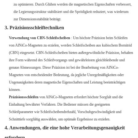
zu optimieren. Durch Glühen werden die magnetischen Eigenschaften verbessert,
die Legierungsstruktur stabilisiert und die Sprödigkeit reduziert, was wiederum
zur Dimensionsstabilität beiträgt.
3. Präzisionsschleiftechniken
Verwendung von CBN-Schleifscheiben
: Um höchste Präzision beim Schleifen
von AlNiCo-Magneten zu erzielen, werden Schleifscheiben aus kubischem Bornitrid
(CBN) eingesetzt. CBN-Schleifscheiben bieten außergewöhnliche Präzision, behalten
ihre Form während des Schleifvorgangs und gewährleisten gleichbleibende und
genaue Abmessungen. Diese Präzision ist bei der Bearbeitung von AlNiCo-
Magneten von entscheidender Bedeutung, da jegliche Unregelmäßigkeiten oder
Ungenauigkeiten deren magnetische Eigenschaften und Leistung beeinträchtigen
können.
Präzisionsschleifen
von AlNiCo-Magneten erfordert höchste Sorgfalt und die
Einhaltung bewährter Verfahren. Die Bediener müssen die geeigneten
Schleifparameter wie Schleifscheibendrehzahl, Vorschubgeschwindigkeit und
Schnitttiefe sorgfältig auswählen, um optimale Ergebnisse zu erzielen.
4. Anwendungen, die eine hohe Verarbeitungsgenauigkeit
erfordern