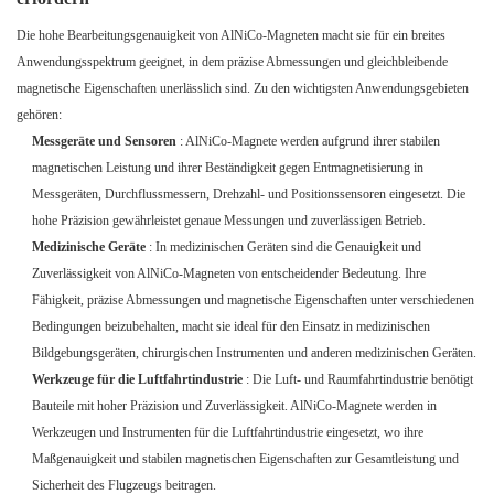
Die hohe Bearbeitungsgenauigkeit von AlNiCo-Magneten macht sie für ein breites
Anwendungsspektrum geeignet, in dem präzise Abmessungen und gleichbleibende
magnetische Eigenschaften unerlässlich sind. Zu den wichtigsten Anwendungsgebieten
gehören:
Messgeräte und Sensoren
: AlNiCo-Magnete werden aufgrund ihrer stabilen
magnetischen Leistung und ihrer Beständigkeit gegen Entmagnetisierung in
Messgeräten, Durchflussmessern, Drehzahl- und Positionssensoren eingesetzt. Die
hohe Präzision gewährleistet genaue Messungen und zuverlässigen Betrieb.
Medizinische Geräte
: In medizinischen Geräten sind die Genauigkeit und
Zuverlässigkeit von AlNiCo-Magneten von entscheidender Bedeutung. Ihre
Fähigkeit, präzise Abmessungen und magnetische Eigenschaften unter verschiedenen
Bedingungen beizubehalten, macht sie ideal für den Einsatz in medizinischen
Bildgebungsgeräten, chirurgischen Instrumenten und anderen medizinischen Geräten.
Werkzeuge für die Luftfahrtindustrie
: Die Luft- und Raumfahrtindustrie benötigt
Bauteile mit hoher Präzision und Zuverlässigkeit. AlNiCo-Magnete werden in
Werkzeugen und Instrumenten für die Luftfahrtindustrie eingesetzt, wo ihre
Maßgenauigkeit und stabilen magnetischen Eigenschaften zur Gesamtleistung und
Sicherheit des Flugzeugs beitragen.