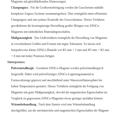
Magneten mit gleichbleibenden Abmessungen.
Chargenguss
: Für die Großserienfertigung werden die Gussformen mithilfe
komplexer Anguss-Systeme zusammengefasst. Dies ermöglicht einen effizienten
Chargenguss und eine präzise Kontrolle des Gussvolumens. Dieses Verfahren
gewährleistet die kostengünstige Herstellung großer Mengen von AlNiCo-
Magneten mit einheitlichen Materialeigenschaften.
Maßgenauigkeit
: Das Gießverfahren ermöglicht die Herstellung von Magneten
in verschiedenen Größen und Formen mit engen Toleranzen. So lassen sich
beispielsweise kleine AlNiCo-Bauteile wie Φ2 mm × 2 mm und Φ5 mm × Φ2 mm
× 8 mm mit hoher Präzision fertigen.
Sinterprozess
:
Pulvermetallurgie
: Gesinterte AlNiCo-Magnete werden pulvermetallurgisch
hergestellt. Dabei wird pulverförmiges AlNiCo-Legierungsmaterial in
Formwerkzeuge gepresst und anschließend unter Wasserstoffatmosphäre bei
hohen Temperaturen gesintert. Dieses Verfahren ermöglicht die Fertigung von
Magneten mit guter Maßgenauigkeit, obwohl die magnetischen Eigenschaften im
Vergleich zu gegossenen AlNiCo-Magneten etwas geringer ausfallen können.
Wärmebehandlung
: Nach dem Sintern wird eine Wärmebehandlung
durchgeführt, um die mechanischen und magnetischen Eigenschaften der Magnete