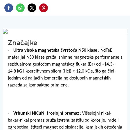
Značajke
·
Ultra visoka magnetska čvrstoća N50 klase
: NdFeB
materijal N50 klase pruža iznimne magnetske performanse s
rezidualnom gustoćom magnetskog fluksa (Br) od ~14,3–
14,8 kG i koercitivnom silom (Hcj) ≥ 12,0 kOe, što ga čini
jednim od najjačih komercijalno dostupnih magnetskih
razreda za kompaktne primjene.
·
Vrhunski NiCuNi troslojni premaz
: Višeslojni nikal-
bakar-nikal premaz pruža izvrsnu zaštitu od korozije, hrđe i
ogrebotina, štiteći magnet od oksidacije, kemijskih oštećenja