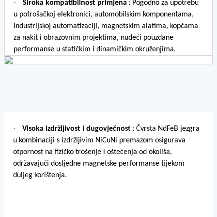
·
Široka kompatibilnost primjena
: Pogodno za upotrebu
u potrošačkoj elektronici, automobilskim komponentama,
industrijskoj automatizaciji, magnetskim alatima, kopčama
za nakit i obrazovnim projektima, nudeći pouzdane
performanse u statičkim i dinamičkim okruženjima.
·
Visoka izdržljivost i dugovječnost
: Čvrsta NdFeB jezgra
u kombinaciji s izdržljivim NiCuNi premazom osigurava
otpornost na fizičko trošenje i oštećenja od okoliša,
održavajući dosljedne magnetske performanse tijekom
duljeg korištenja.