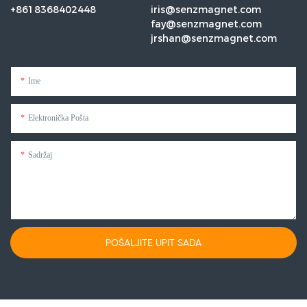
+8618368402448
iris@senzmagnet.com
fay@senzmagnet.com
jrshan@senzmagnet.com
Ime
Elektronička Pošta
Sadržaj
POŠALJITE UPIT SADA