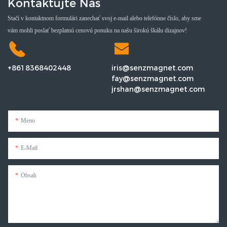
Kontaktujte Nás
Stačí v kontaktnom formulári zanechať svoj e-mail alebo telefónne číslo, aby sme
vám mohli poslať bezplatnú cenovú ponuku na našu širokú škálu dizajnov!
+8618368402448
iris@senzmagnet.com
fay@senzmagnet.com
jrshan@senzmagnet.com
Meno
E-Mail
Obsah