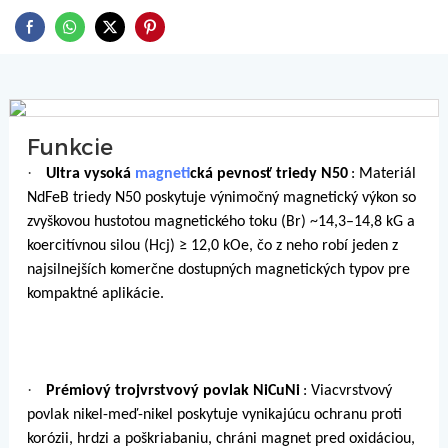
Funkcie
·
Ultra vysoká
magnet
ická pevnosť triedy N50
: Materiál
NdFeB triedy N50 poskytuje výnimočný magnetický výkon so
zvyškovou hustotou magnetického toku (Br) ~14,3–14,8 kG a
koercitívnou silou (Hcj) ≥ 12,0 kOe, čo z neho robí jeden z
najsilnejších komerčne dostupných magnetických typov pre
kompaktné aplikácie.
·
Prémiový trojvrstvový povlak NiCuNi
: Viacvrstvový
povlak nikel-meď-nikel poskytuje vynikajúcu ochranu proti
korózii, hrdzi a poškriabaniu, chráni magnet pred oxidáciou,