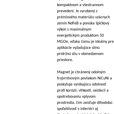
kompaktnom a všestrannom
prevedení. Je vyrobený z
prémiového materiálu vzácnych
zemín NdFeB a ponúka špičkový
výkon s maximálnym
energetickým produktom 50
MGOe, vďaka čomu je ideálny pre
aplikácie vyžadujúce silnú
prídržnú silu v obmedzenom
priestore.
Magnet je chránený odolným
trojvrstvovým povlakom NiCuNi a
poskytuje vynikajúcu odolnosť
proti korózii, vlhkosti, oxidácii a
opotrebovaniu vplyvom
prostredia, čím zaisťuje dlhodobú
spoľahlivosť v interiéri aj