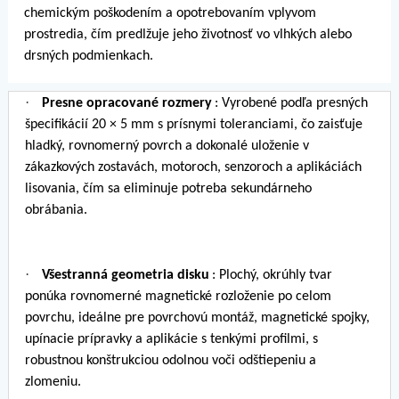
chemickým poškodením a opotrebovaním vplyvom
prostredia, čím predlžuje jeho životnosť vo vlhkých alebo
drsných podmienkach.
·
Presne opracované rozmery
: Vyrobené podľa presných
špecifikácií 20 × 5 mm s prísnymi toleranciami, čo zaisťuje
hladký, rovnomerný povrch a dokonalé uloženie v
zákazkových zostavách, motoroch, senzoroch a aplikáciách
lisovania, čím sa eliminuje potreba sekundárneho
obrábania.
·
Všestranná geometria disku
: Plochý, okrúhly tvar
ponúka rovnomerné magnetické rozloženie po celom
povrchu, ideálne pre povrchovú montáž, magnetické spojky,
upínacie prípravky a aplikácie s tenkými profilmi, s
robustnou konštrukciou odolnou voči odštiepeniu a
zlomeniu.