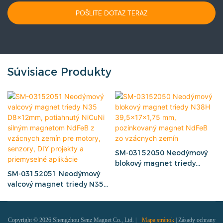
POŠLITE DOTAZ TERAZ
Súvisiace Produkty
SM-03152050 Neodýmový
blokový magnet triedy
SM-03152051 Neodýmový
N38H 39,5x17x1,75 mm,
valcový magnet triedy N35
pozinkovaný magnet NdFeB
D8x12mm, potiahnutý
zo vzácnych zemín
NiCuNi silným magnetom
NdFeB z vzácnych zemín
Copyright © 2026 Shengzhou Senz Magnet Co., Ltd. |
Mapa stránok
|
Zásady ochrany