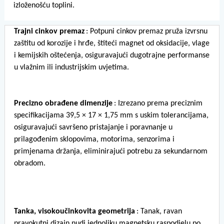
izloženošću toplini.
Trajni cinkov premaz
: Potpuni cinkov premaz pruža izvrsnu
zaštitu od korozije i hrđe, štiteći magnet od oksidacije, vlage
i kemijskih oštećenja, osiguravajući dugotrajne performanse
u vlažnim ili industrijskim uvjetima.
Precizno obrađene dimenzije
: Izrezano prema preciznim
specifikacijama 39,5 × 17 × 1,75 mm s uskim tolerancijama,
osiguravajući savršeno pristajanje i poravnanje u
prilagođenim sklopovima, motorima, senzorima i
primjenama držanja, eliminirajući potrebu za sekundarnom
obradom.
Tanka, visokoučinkovita geometrija
: Tanak, ravan
pravokutni dizajn nudi jednoliku magnetsku raspodjelu po