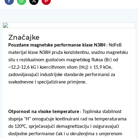
Značajke
Pouzdane magnetske performanse klase N38H
: NdFeB
materijal klase N38H pruža konzistentnu, snažnu magnetsku
silu s rezidualnom gustoćom magnetskog fluksa (Br) od
~12,2-12,6 kG i koercitivnom silom (Hcj) ≥ 15,9 kOe,
zadovoljavajući industrijske standarde performansi za
svakodnevne i specijalizirane primjene.
Otpornost na visoke temperature
: Toplinska stabilnost
stupnja "H" omogućuje kontinuirani rad na temperaturama
do 120°C, sprječavajući demagnetizaciju i osiguravajući
dosljedne performanse čak i u okruženjima s umjerenom