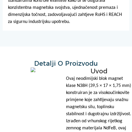
standardima kontrole kvalitete kako bi se osigurala
konzistentna magnetska svojstva, ujednačenost premaza i
dimenzijska točnost, zadovoljavajući zahtjeve RoHS i REACH
za sigurnu industrijsku upotrebu.
Detalji O Proizvodu
Uvod
Ovaj neodimijski blok magnet
klase N38H (39,5 × 17 × 1,75 mm)
konstruiran je za visokoučinkovite
primjene koje zahtijevaju snažnu
magnetsku silu, toplinsku
stabilnost i dugotrajnu izdržljivost.
Izrađen od vrhunskog rijetkog
zemnog materijala NdFeB, ovaj