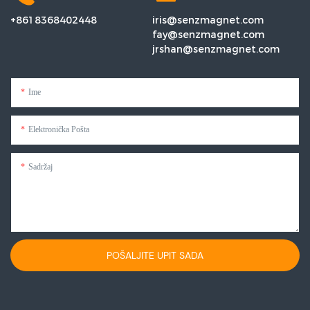
+8618368402448
iris@senzmagnet.com
fay@senzmagnet.com
jrshan@senzmagnet.com
Ime
Elektronička Pošta
Sadržaj
POŠALJITE UPIT SADA