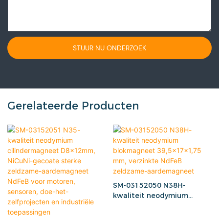
STUUR NU ONDERZOEK
Gerelateerde Producten
SM-03152050 N38H-
kwaliteit neodymium
blokmagneet 39,5x17x1,75
mm, verzinkte NdFeB