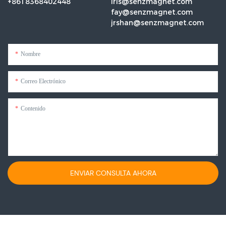
+8618368402448
iris@senzmagnet.com
fay@senzmagnet.com
jrshan@senzmagnet.com
Nombre
Correo Electrónico
Contenido
ENVIAR CONSULTA AHORA