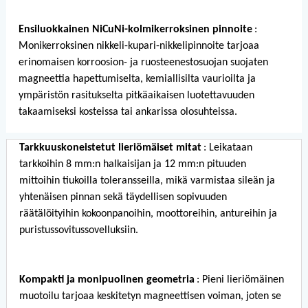
Ensiluokkainen NiCuNi-kolmikerroksinen pinnoite
:
Monikerroksinen nikkeli-kupari-nikkelipinnoite tarjoaa
erinomaisen korroosion- ja ruosteenestosuojan suojaten
magneettia hapettumiselta, kemiallisilta vaurioilta ja
ympäristön rasitukselta pitkäaikaisen luotettavuuden
takaamiseksi kosteissa tai ankarissa olosuhteissa.
Tarkkuuskoneistetut lieriömäiset mitat
: Leikataan
tarkkoihin 8 mm:n halkaisijan ja 12 mm:n pituuden
mittoihin tiukoilla toleransseilla, mikä varmistaa sileän ja
yhtenäisen pinnan sekä täydellisen sopivuuden
räätälöityihin kokoonpanoihin, moottoreihin, antureihin ja
puristussovitussovelluksiin.
Kompakti ja monipuolinen geometria
: Pieni lieriömäinen
muotoilu tarjoaa keskitetyn magneettisen voiman, joten se