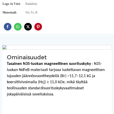
Logo Ja Väri:
Räätälöity
Materiaali:
Nd, Fe, B
Ominaisuudet
Tasainen N35-luokan magneettinen suorituskyky
: N35-
luokan NdFeB-materiaali tarjoaa luotettavan magneettisen
lujuuden jäännösvuontiheydellä (Br) ~11,7–12,1 kG ja
koersitiivivoimalla (Hcj) ≥ 11,0 kOe, mikä täyttää
teollisuuden standardisuorituskykyvaatimukset
jokapäiväisissä sovelluksissa.