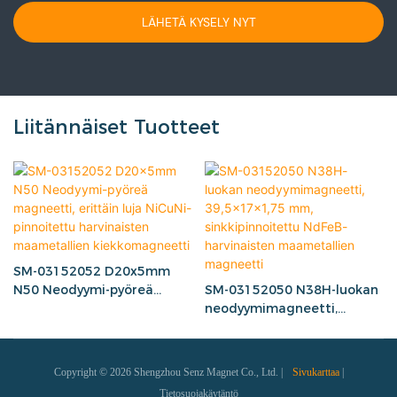
LÄHETÄ KYSELY NYT
Liitännäiset Tuotteet
SM-03152052 D20x5mm
N50 Neodyymi-pyöreä
SM-03152050 N38H-luokan
magneetti, erittäin luja
neodyymimagneetti,
NiCuNi-pinnoitettu
39,5x17x1,75 mm,
harvinaisten maametallien
sinkkipinnoitettu NdFeB-
kiekkomagneetti
harvinaisten maametallien
Copyright © 2026 Shengzhou Senz Magnet Co., Ltd. |
Sivukarttaa
|
magneetti
Tietosuojakäytäntö