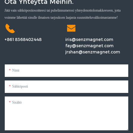
Ota Yhteyttä Meihin.
Jätä vain sähköpostiosoitteesi tai puhelinnumerosi yhteydenottolomakkeeseen, jotta
voimme lähettää sinulle ilmaisen tarjouksen laajasta suunnitteluvalikoimastamme!
+8618368402448
iris@senzmagnet.com
fay@senzmagnet.com
jrshan@senzmagnet.com
Nimi
Sähköposti
Sisältö