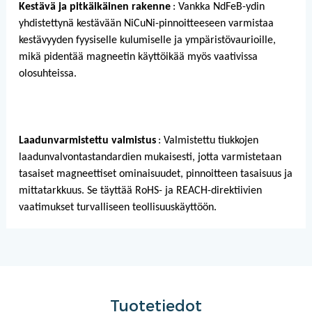
Kestävä ja pitkäikäinen rakenne
: Vankka NdFeB-ydin
yhdistettynä kestävään NiCuNi-pinnoitteeseen varmistaa
kestävyyden fyysiselle kulumiselle ja ympäristövaurioille,
mikä pidentää magneetin käyttöikää myös vaativissa
olosuhteissa.
Laadunvarmistettu valmistus
: Valmistettu tiukkojen
laadunvalvontastandardien mukaisesti, jotta varmistetaan
tasaiset magneettiset ominaisuudet, pinnoitteen tasaisuus ja
mittatarkkuus. Se täyttää RoHS- ja REACH-direktiivien
vaatimukset turvalliseen teollisuuskäyttöön.
Tuotetiedot