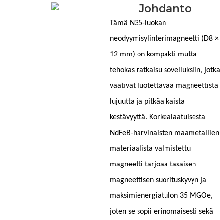
Johdanto
Tämä N35-luokan
neodyymisylinterimagneetti (D8 ×
12 mm) on kompakti mutta
tehokas ratkaisu sovelluksiin, jotka
vaativat luotettavaa magneettista
lujuutta ja pitkäaikaista
kestävyyttä. Korkealaatuisesta
NdFeB-harvinaisten maametallien
materiaalista valmistettu
magneetti tarjoaa tasaisen
magneettisen suorituskyvyn ja
maksimienergiatulon 35 MGOe,
joten se sopii erinomaisesti sekä