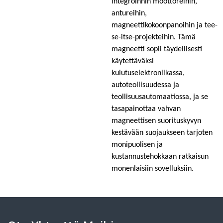
integroinnin moottoreihin,
antureihin,
magneettikokoonpanoihin ja tee-
se-itse-projekteihin. Tämä
magneetti sopii täydellisesti
käytettäväksi
kulutuselektroniikassa,
autoteollisuudessa ja
teollisuusautomaatiossa, ja se
tasapainottaa vahvan
magneettisen suorituskyvyn
kestävään suojaukseen tarjoten
monipuolisen ja
kustannustehokkaan ratkaisun
monenlaisiin sovelluksiin.