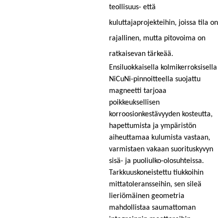
teollisuus- että
kuluttajaprojekteihin, joissa tila on
rajallinen, mutta pitovoima on
ratkaisevan tärkeää.
Ensiluokkaisella kolmikerroksisella
NiCuNi-pinnoitteella suojattu
magneetti tarjoaa
poikkeuksellisen
korroosionkestävyyden kosteutta,
hapettumista ja ympäristön
aiheuttamaa kulumista vastaan,
varmistaen vakaan suorituskyvyn
sisä- ja puoliulko-olosuhteissa.
Tarkkuuskoneistettu tiukkoihin
mittatoleransseihin, sen sileä
lieriömäinen geometria
mahdollistaa saumattoman