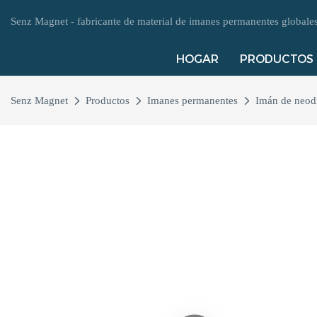
Senz Magnet - fabricante de material de imanes permanentes global
HOGAR
PRODUCTOS
Senz Magnet
Productos
Imanes permanentes
Imán de neod