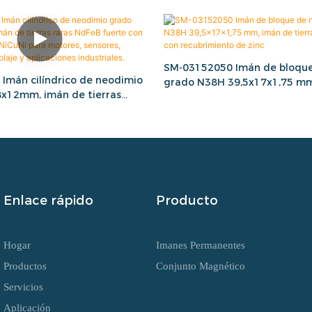
SM-03152050 Imán de bloque
Imán cilíndrico de neodimio
grado N38H 39,5x17x1,75 mm
x12mm, imán de tierras
tierras raras NdFeB con recu
fuerte con recubrimiento de
zinc
otores, sensores, proyectos
 aplicaciones industriales.
Enlace rápido
Producto
Hogar
Imanes Permanentes
Productos
Conjunto Magnético
Servicios
Aplicación