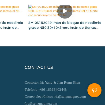
 de neodimio
SM-03152049 Imán de bloque de neodimio
, imán de
grado N50 30x10x5mm, imán de tierras
brimiento de
raras NdFeB fuerte con recubrimiento de
NiCuNi
CONTACT US
Contacto: Iris Yang & Jian Rong Shan
Teléfono: +86-18368402448
Correo electrónico:
iris@senzmagnet.com
fay@senzmagnet.com