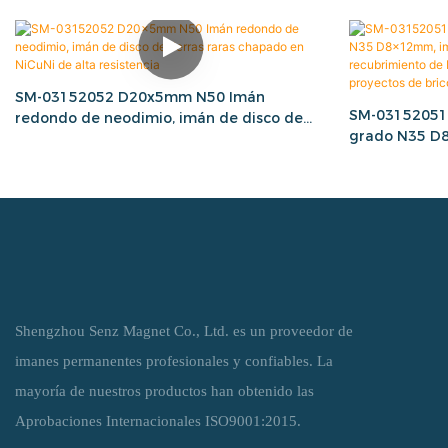
SM-03152052 D20x5mm N50 Imán
SM-03152051 
redondo de neodimio, imán de disco de
grado N35 D8
tierras raras chapado en NiCuNi de alta
raras NdFeB 
resistencia
NiCuNi para m
de bricolaje y
Shengzhou Senz Magnet Co., Ltd. es un proveedor de
imanes permanentes profesionales y confiables. La
mayoría de nuestros productos han obtenido las
Aprobaciones Internacionales ISO9001:2015.