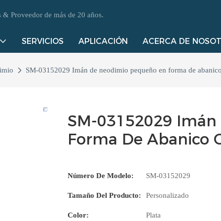
es & Proveedor de más de 20 años.
SERVICIOS
APLICACIÓN
ACERCA DE NOSO
imio
SM-03152029 Imán de neodimio pequeño en forma de abanico 
SM-03152029 Imán 
Forma De Abanico C
Número De Modelo:
SM-03152029
Tamaño Del Producto:
Personalizado
Color:
Plata