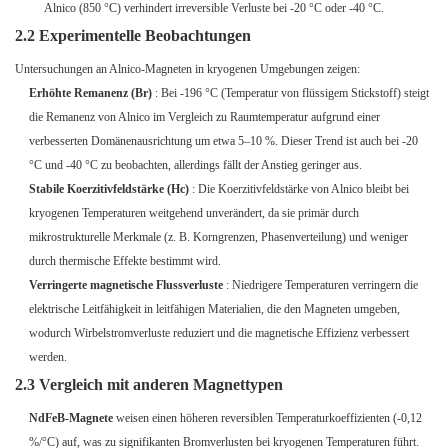
Alnico (850 °C) verhindert irreversible Verluste bei -20 °C oder -40 °C.
2.2 Experimentelle Beobachtungen
Untersuchungen an Alnico-Magneten in kryogenen Umgebungen zeigen:
Erhöhte Remanenz (Br)
: Bei -196 °C (Temperatur von flüssigem Stickstoff) steigt
die Remanenz von Alnico im Vergleich zu Raumtemperatur aufgrund einer
verbesserten Domänenausrichtung um etwa 5–10 %. Dieser Trend ist auch bei -20
°C und -40 °C zu beobachten, allerdings fällt der Anstieg geringer aus.
Stabile Koerzitivfeldstärke (Hc)
: Die Koerzitivfeldstärke von Alnico bleibt bei
kryogenen Temperaturen weitgehend unverändert, da sie primär durch
mikrostrukturelle Merkmale (z. B. Korngrenzen, Phasenverteilung) und weniger
durch thermische Effekte bestimmt wird.
Verringerte magnetische Flussverluste
: Niedrigere Temperaturen verringern die
elektrische Leitfähigkeit in leitfähigen Materialien, die den Magneten umgeben,
wodurch Wirbelstromverluste reduziert und die magnetische Effizienz verbessert
werden.
2.3 Vergleich mit anderen Magnettypen
NdFeB-Magnete
weisen einen höheren reversiblen Temperaturkoeffizienten (-0,12
%/°C) auf, was zu signifikanten Bromverlusten bei kryogenen Temperaturen führt.