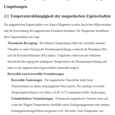
Umgebungen
2.1 Temperaturabhängigkeit der magnetischen Eigenschaften
Die magnetischen Eigenschaften von Alnico-Magneten werden durch ihre Mikrostruktur
und die Ausrichtung der magnetischen Domänen bestimmt. Die Temperatur beeinflusst
diese Eigenschaften wie folgt:
Thermische Bewegung
: Bei höheren Temperaturen führt die verstärkte atomare
Vibration zu einer Störung der Domänenausrichtung, wodurch die Remanenz (Br)
und die Koerzitivfeldstärke (Hc) sinken. Umgekehrt verbessert die reduzierte
thermische Bewegung bei niedrigeren Temperaturen die Domänenausrichtung und
kann so die magnetischen Eigenschaften potenziell steigern.
Reversible und irreversible Veränderungen
:
Reversible Änderungen
: Die magnetische Flussdichte kehrt beim
Wiedererhitzen zu ihrem ursprünglichen Wert zurück. Der niedrige reversible
Temperaturkoeffizient von Alnico (-0,02 %/°C) minimiert solche Änderungen.
Unumkehrbare Veränderungen
: Permanente magnetische Verluste treten auf,
wenn der Magnet Temperaturen oberhalb seiner Auslegungsgrenzen oder starken
Entmagnetisierungsfeldern ausgesetzt wird. Die hohe Curie-Temperatur von