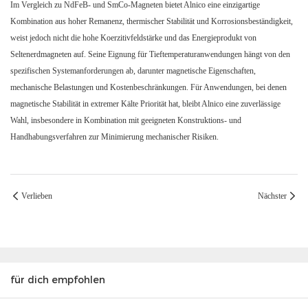
Im Vergleich zu NdFeB- und SmCo-Magneten bietet Alnico eine einzigartige
Kombination aus hoher Remanenz, thermischer Stabilität und Korrosionsbeständigkeit,
weist jedoch nicht die hohe Koerzitivfeldstärke und das Energieprodukt von
Seltenerdmagneten auf. Seine Eignung für Tieftemperaturanwendungen hängt von den
spezifischen Systemanforderungen ab, darunter magnetische Eigenschaften,
mechanische Belastungen und Kostenbeschränkungen. Für Anwendungen, bei denen
magnetische Stabilität in extremer Kälte Priorität hat, bleibt Alnico eine zuverlässige
Wahl, insbesondere in Kombination mit geeigneten Konstruktions- und
Handhabungsverfahren zur Minimierung mechanischer Risiken.
Verlieben
Nächster
für dich empfohlen