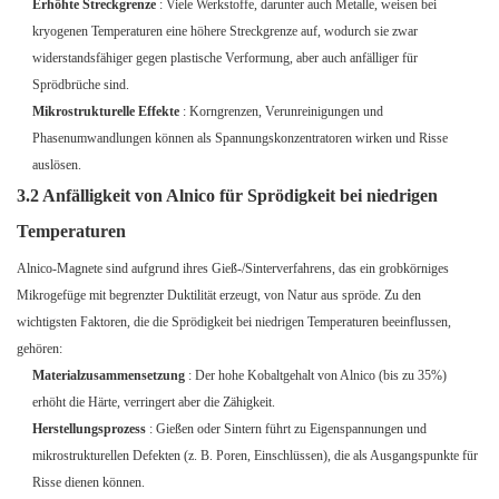
Erhöhte Streckgrenze
: Viele Werkstoffe, darunter auch Metalle, weisen bei
kryogenen Temperaturen eine höhere Streckgrenze auf, wodurch sie zwar
widerstandsfähiger gegen plastische Verformung, aber auch anfälliger für
Sprödbrüche sind.
Mikrostrukturelle Effekte
: Korngrenzen, Verunreinigungen und
Phasenumwandlungen können als Spannungskonzentratoren wirken und Risse
auslösen.
3.2 Anfälligkeit von Alnico für Sprödigkeit bei niedrigen
Temperaturen
Alnico-Magnete sind aufgrund ihres Gieß-/Sinterverfahrens, das ein grobkörniges
Mikrogefüge mit begrenzter Duktilität erzeugt, von Natur aus spröde. Zu den
wichtigsten Faktoren, die die Sprödigkeit bei niedrigen Temperaturen beeinflussen,
gehören:
Materialzusammensetzung
: Der hohe Kobaltgehalt von Alnico (bis zu 35%)
erhöht die Härte, verringert aber die Zähigkeit.
Herstellungsprozess
: Gießen oder Sintern führt zu Eigenspannungen und
mikrostrukturellen Defekten (z. B. Poren, Einschlüssen), die als Ausgangspunkte für
Risse dienen können.