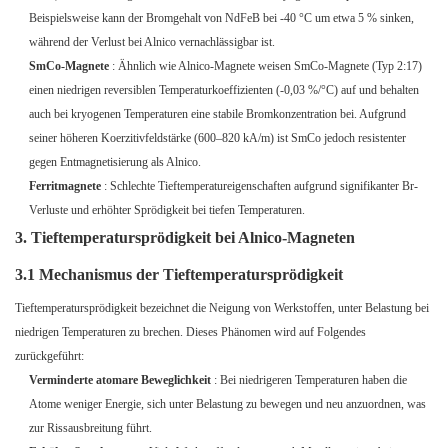
Beispielsweise kann der Bromgehalt von NdFeB bei -40 °C um etwa 5 % sinken,
während der Verlust bei Alnico vernachlässigbar ist.
SmCo-Magnete
: Ähnlich wie Alnico-Magnete weisen SmCo-Magnete (Typ 2:17)
einen niedrigen reversiblen Temperaturkoeffizienten (-0,03 %/°C) auf und behalten
auch bei kryogenen Temperaturen eine stabile Bromkonzentration bei. Aufgrund
seiner höheren Koerzitivfeldstärke (600–820 kA/m) ist SmCo jedoch resistenter
gegen Entmagnetisierung als Alnico.
Ferritmagnete
: Schlechte Tieftemperatureigenschaften aufgrund signifikanter Br-
Verluste und erhöhter Sprödigkeit bei tiefen Temperaturen.
3. Tieftemperatursprödigkeit bei Alnico-Magneten
3.1 Mechanismus der Tieftemperatursprödigkeit
Tieftemperatursprödigkeit bezeichnet die Neigung von Werkstoffen, unter Belastung bei
niedrigen Temperaturen zu brechen. Dieses Phänomen wird auf Folgendes
zurückgeführt:
Verminderte atomare Beweglichkeit
: Bei niedrigeren Temperaturen haben die
Atome weniger Energie, sich unter Belastung zu bewegen und neu anzuordnen, was
zur Rissausbreitung führt.