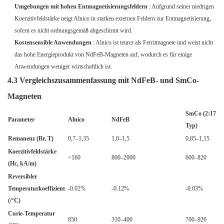
Umgebungen mit hohen Entmagnetisierungsfeldern
: Aufgrund seiner niedrigen
Koerzitivfeldstärke neigt Alnico in starken externen Feldern zur Entmagnetisierung,
sofern es nicht ordnungsgemäß abgeschirmt wird.
Kostensensible Anwendungen
: Alnico ist teurer als Ferritmagnete und weist nicht
das hohe Energieprodukt von NdFeB-Magneten auf, wodurch es für einige
Anwendungen weniger wirtschaftlich ist.
4.3 Vergleichszusammenfassung mit NdFeB- und SmCo-
Magneten
SmCo (2:17
Parameter
Alnico
NdFeB
Typ)
Remanenz (Br, T)
0,7–1,35
1,0–1,5
0,85–1,15
Koerzitivfeldstärke
<160
800–2000
600–820
(Hc, kA/m)
Reversibler
Temperaturkoeffizient
-0.02%
-0.12%
-0.03%
(/°C)
Curie-Temperatur
850
310–400
700–926