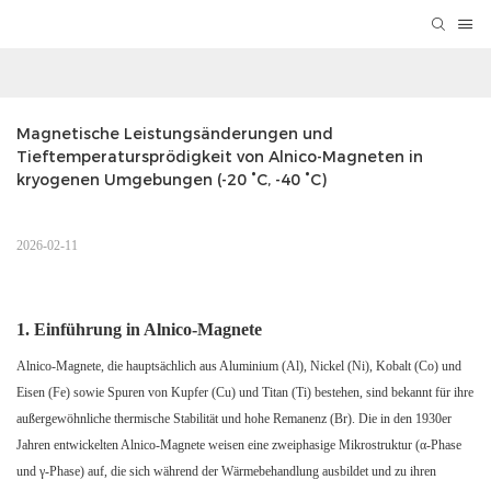
Magnetische Leistungsänderungen und 
Tieftemperatursprödigkeit von Alnico-Magneten in 
kryogenen Umgebungen (-20 °C, -40 °C)
2026-02-11
1. Einführung in Alnico-Magnete
Alnico-Magnete, die hauptsächlich aus Aluminium (Al), Nickel (Ni), Kobalt (Co) und
Eisen (Fe) sowie Spuren von Kupfer (Cu) und Titan (Ti) bestehen, sind bekannt für ihre
außergewöhnliche thermische Stabilität und hohe Remanenz (Br). Die in den 1930er
Jahren entwickelten Alnico-Magnete weisen eine zweiphasige Mikrostruktur (α-Phase
und γ-Phase) auf, die sich während der Wärmebehandlung ausbildet und zu ihren