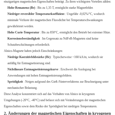
einzigartigen magnetischen Eigenschaften beiträgt. Zu ihren wichtigsten Vorteilen zählen:
Hohe Remanenz (Br)
: Bis zu 1,35 T, ermöglicht starke Magnetfelder.
Niedriger reversibler Temperaturkoeffizient
: Ungefähr -0,02%/°C, wodurch
minimale Verluste der magnetischen Flussdichte bei Temperaturschwankungen
gewährleistet werden.
Hohe Curie-Temperatur
: Bis zu 850°C, ermöglicht den Betrieb bei extremer Hitze.
Korrosionsbeständigkeit
: Im Gegensatz zu NdFeB-Magneten sind keine
Schutzbeschichtungen erforderlich.
Alnico-Magnete haben jedoch Einschränkungen:
Niedrige Koerzitivfeldstärke (Hc)
: Typischerweise <160 kA/m, wodurch sie
anfällig für Entmagnetisierung sind.
Nichtlineare Entmagnetisierungskurve
: Erschwert die Auslegung bei
Anwendungen mit hohen Entmagnetisierungsfeldern.
Sprödigkeit
: Neigen aufgrund des Gieß-/Sinterverfahrens zur Bruchneigung unter
mechanischer Belastung.
Diese Analyse konzentriert sich auf das Verhalten von Alnico in kryogenen
Umgebungen (-20°C, -40°C) und befasst sich mit Veränderungen der magnetischen
Eigenschaften sowie dem Risiko der Sprödigkeit bei niedrigen Temperaturen.
2. Änderungen der magnetischen Eigenschaften in kryogenen