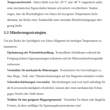
Temperaturbereich
: Alnico bleibt zwar bei -20 °C und -40 °C magnetisch stabil,
seine mechanischen Eigenschaften können sich jedoch verschlechtern. Studien
zeigen, dass die Bruchzähigkeit von Alnico bei kryogenen Temperaturen leicht
abnimmt, das Risiko eines Totalausfalls unter normalen Betriebsbedingungen aber
gering bleibt.
3.3 Minderungsstrategien
Um das Risiko der Sprödigkeit von Alnico-Magneten bei niedrigen Temperaturen zu
minimieren:
Optimierung der Wärmebehandlung
: Kontrollierte Abkühlraten während der
Fertigung können Eigenspannungen reduzieren und die Mikrostrukturhomogenität
verbessern.
Vermeiden Sie mechanische Belastungen
: Konstruieren Sie Anwendungen so,
dass Biege-, Stoß- oder Vibrationsbelastungen auf den Magneten minimiert werden.
Schutzbeschichtungen verwenden
: Beschichtungen sind zwar nicht unbedingt für
die Korrosionsbeständigkeit erforderlich, können aber einen mechanischen Schutz
gegen Abrieb oder Stöße bieten.
Wählen Sie eine geeignete Magnetgeometrie
: Vermeiden Sie dünne oder längliche
Formen, da diese anfälliger für Spannungskonzentrationen sind.