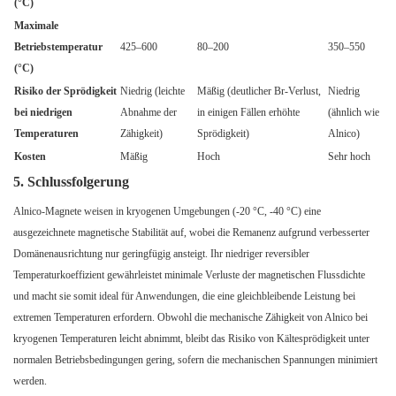
(°C)
Maximale
Betriebstemperatur
425–600
80–200
350–550
(°C)
Risiko der Sprödigkeit
Niedrig (leichte
Mäßig (deutlicher Br-Verlust,
Niedrig
bei niedrigen
Abnahme der
in einigen Fällen erhöhte
(ähnlich wie
Temperaturen
Zähigkeit)
Sprödigkeit)
Alnico)
Kosten
Mäßig
Hoch
Sehr hoch
5. Schlussfolgerung
Alnico-Magnete weisen in kryogenen Umgebungen (-20 °C, -40 °C) eine
ausgezeichnete magnetische Stabilität auf, wobei die Remanenz aufgrund verbesserter
Domänenausrichtung nur geringfügig ansteigt. Ihr niedriger reversibler
Temperaturkoeffizient gewährleistet minimale Verluste der magnetischen Flussdichte
und macht sie somit ideal für Anwendungen, die eine gleichbleibende Leistung bei
extremen Temperaturen erfordern. Obwohl die mechanische Zähigkeit von Alnico bei
kryogenen Temperaturen leicht abnimmt, bleibt das Risiko von Kältesprödigkeit unter
normalen Betriebsbedingungen gering, sofern die mechanischen Spannungen minimiert
werden.