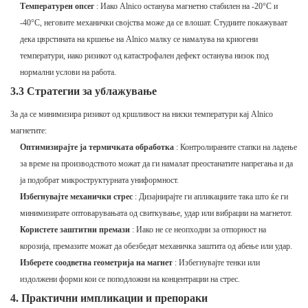
Температурен опсег
: Иако Alnico останува магнетно стабилен на -20°C и
-40°C, неговите механички својства може да се влошат. Студиите покажуваат
дека цврстината на кршење на Alnico малку се намалува на криогени
температури, иако ризикот од катастрофален дефект останува низок под
нормални услови на работа.
3.3 Стратегии за ублажување
За да се минимизира ризикот од кршливост на ниски температури кај Alnico
магнетите:
Оптимизирајте ја термичката обработка
: Контролираните стапки на ладење
за време на производството можат да ги намалат преостанатите напрегања и да
ја подобрат микроструктурната униформност.
Избегнувајте механички стрес
: Дизајнирајте ги апликациите така што ќе ги
минимизирате оптоварувањата од свиткување, удар или вибрации на магнетот.
Користете заштитни премази
: Иако не се неопходни за отпорност на
корозија, премазите можат да обезбедат механичка заштита од абење или удар.
Изберете соодветна геометрија на магнет
: Избегнувајте тенки или
издолжени форми кои се поподложни на концентрации на стрес.
4. Практични импликации и препораки