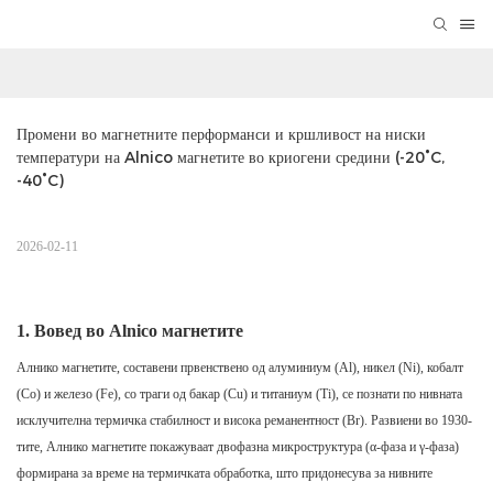
Промени во магнетните перформанси и кршливост на ниски 
температури на Alnico магнетите во криогени средини (-20°C, 
-40°C)
2026-02-11
1. Вовед во Alnico магнетите
Алнико магнетите, составени првенствено од алуминиум (Al), никел (Ni), кобалт
(Co) и железо (Fe), со траги од бакар (Cu) и титаниум (Ti), се познати по нивната
исклучителна термичка стабилност и висока реманентност (Br). Развиени во 1930-
тите, Алнико магнетите покажуваат двофазна микроструктура (α-фаза и γ-фаза)
формирана за време на термичката обработка, што придонесува за нивните