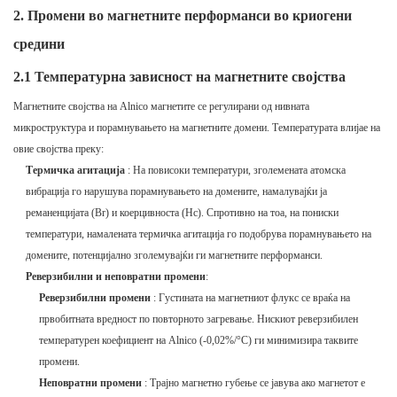
2. Промени во магнетните перформанси во криогени
средини
2.1 Температурна зависност на магнетните својства
Магнетните својства на Alnico магнетите се регулирани од нивната
микроструктура и порамнувањето на магнетните домени. Температурата влијае на
овие својства преку:
Термичка агитација
: На повисоки температури, зголемената атомска
вибрација го нарушува порамнувањето на домените, намалувајќи ја
реманенцијата (Br) и коерцивноста (Hc). Спротивно на тоа, на пониски
температури, намалената термичка агитација го подобрува порамнувањето на
домените, потенцијално зголемувајќи ги магнетните перформанси.
Реверзибилни и неповратни промени
:
Реверзибилни промени
: Густината на магнетниот флукс се враќа на
првобитната вредност по повторното загревање. Нискиот реверзибилен
температурен коефициент на Alnico (-0,02%/°C) ги минимизира таквите
промени.
Неповратни промени
: Трајно магнетно губење се јавува ако магнетот е