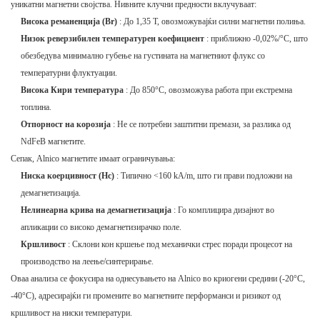
уникатни магнетни својства. Нивните клучни предности вклучуваат:
Висока реманенција (Br)
: До 1,35 T, овозможувајќи силни магнетни полиња.
Низок реверзибилен температурен коефициент
: приближно -0,02%/°C, што
обезбедува минимално губење на густината на магнетниот флукс со
температурни флуктуации.
Висока Кири температура
: До 850°C, овозможува работа при екстремна
топлина.
Отпорност на корозија
: Не се потребни заштитни премази, за разлика од
NdFeB магнетите.
Сепак, Alnico магнетите имаат ограничувања:
Ниска коерцивност (Hc)
: Типично <160 kA/m, што ги прави подложни на
демагнетизација.
Нелинеарна крива на демагнетизација
: Го комплицира дизајнот во
апликации со високо демагнетизирачко поле.
Кршливост
: Склони кон кршење под механички стрес поради процесот на
производство на леење/синтерирање.
Оваа анализа се фокусира на однесувањето на Alnico во криогени средини (-20°C,
-40°C), адресирајќи ги промените во магнетните перформанси и ризикот од
кршливост на ниски температури.