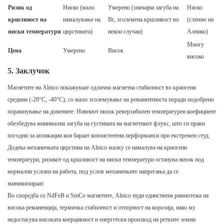
Ризик од
Ниско (мало
Умерено (значајна загуба на
Ниско
кршливост на
намалување на
Br, зголемена кршливост во
(слично на
ниски температури
цврстината)
некои случаи)
Алнико)
Многу
Цена
Умерено
Висок
високо
5. Заклучок
Магнетите на Alnico покажуваат одлична магнетна стабилност во криогени
средини (-20°C, -40°C), со мало зголемување на реманентноста поради подобрено
порамнување на домените. Нивниот низок реверзибилен температурен коефициент
обезбедува минимална загуба на густината на магнетниот флукс, што ги прави
погодни за апликации кои бараат конзистентни перформанси при екстремен студ.
Додека механичката цврстина на Alnico малку се намалува на криогени
температури, ризикот од кршливост на ниски температури останува низок под
нормални услови на работа, под услов механичките напрегања да се
минимизираат.
Во споредба со NdFeB и SmCo магнетите, Alnico нуди единствена рамнотежа на
висока реманенција, термичка стабилност и отпорност на корозија, иако му
недостасува високата коерцивност и енергетски производ на ретките земни