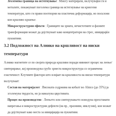
Зголемена граница на истегнување
: Многу материјали, вклучувајќи ги и
металите, покажуваат поголема граница на истегнување на криогени
температури, што ги прави поотпорни на пластична деформација, но посклони
кон кршливо кршење.
Микроструктурни ефекти
: Границите на зрната, нечистотиите и фазните
трансформации можат да дејствуваат како концентратори на стрес, иницирајќи
пукнатини.
3.2 Подложност на Алнико на кршливост на ниски
температури
Алнико магнетите се по својата природа кршливи поради нивниот процес на леење/
синтерирање, кој произведува грубо зрнеста микроструктура со ограничена
еластичност. Клучните фактори што влијаат на кршливоста на ниски температури
вклучуваат:
Состав на материјалот
: Високата содржина на кобалт во Alnico (до 35%) ја
зголемува тврдоста, но ја намалува цврстината.
Процес на производство
: Леењето или синтерувањето воведува преостанати
напрегања и микроструктурни дефекти (на пр., празнини, инклузии), кои можат
да дејствуваат како места за иницијација на пукнатини.