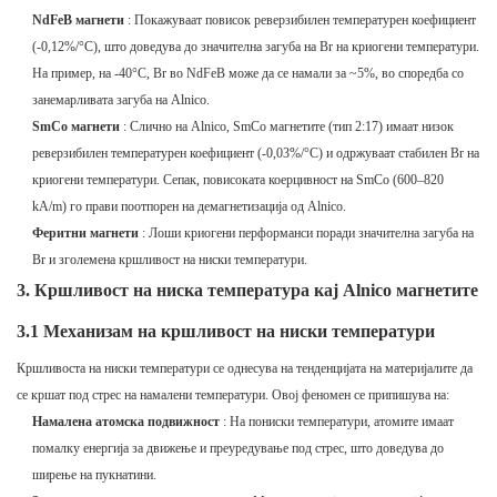
NdFeB магнети
: Покажуваат повисок реверзибилен температурен коефициент
(-0,12%/°C), што доведува до значителна загуба на Br на криогени температури.
На пример, на -40°C, Br во NdFeB може да се намали за ~5%, во споредба со
занемарливата загуба на Alnico.
SmCo магнети
: Слично на Alnico, SmCo магнетите (тип 2:17) имаат низок
реверзибилен температурен коефициент (-0,03%/°C) и одржуваат стабилен Br на
криогени температури. Сепак, повисоката коерцивност на SmCo (600–820
kA/m) го прави поотпорен на демагнетизација од Alnico.
Феритни магнети
: Лоши криогени перформанси поради значителна загуба на
Br и зголемена кршливост на ниски температури.
3. Кршливост на ниска температура кај Alnico магнетите
3.1 Механизам на кршливост на ниски температури
Кршливоста на ниски температури се однесува на тенденцијата на материјалите да
се кршат под стрес на намалени температури. Овој феномен се припишува на:
Намалена атомска подвижност
: На пониски температури, атомите имаат
помалку енергија за движење и преуредување под стрес, што доведува до
ширење на пукнатини.