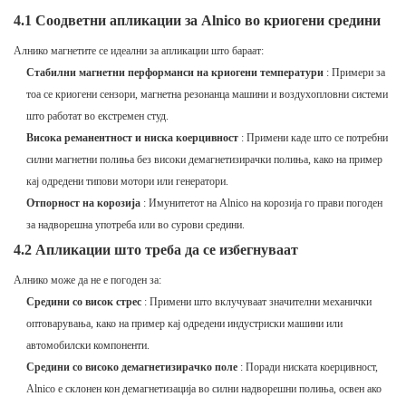
4.1 Соодветни апликации за Alnico во криогени средини
Алнико магнетите се идеални за апликации што бараат:
Стабилни магнетни перформанси на криогени температури
: Примери за
тоа се криогени сензори, магнетна резонанца машини и воздухопловни системи
што работат во екстремен студ.
Висока реманентност и ниска коерцивност
: Примени каде што се потребни
силни магнетни полиња без високи демагнетизирачки полиња, како на пример
кај одредени типови мотори или генератори.
Отпорност на корозија
: Имунитетот на Alnico на корозија го прави погоден
за надворешна употреба или во сурови средини.
4.2 Апликации што треба да се избегнуваат
Алнико може да не е погоден за:
Средини со висок стрес
: Примени што вклучуваат значителни механички
оптоварувања, како на пример кај одредени индустриски машини или
автомобилски компоненти.
Средини со високо демагнетизирачко поле
: Поради ниската коерцивност,
Alnico е склонен кон демагнетизација во силни надворешни полиња, освен ако