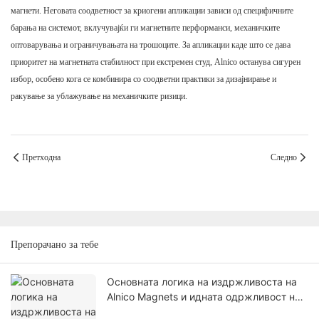
магнети. Неговата соодветност за криогени апликации зависи од специфичните
барања на системот, вклучувајќи ги магнетните перформанси, механичките
оптоварувања и ограничувањата на трошоците. За апликации каде што се дава
приоритет на магнетната стабилност при екстремен студ, Alnico останува сигурен
избор, особено кога се комбинира со соодветни практики за дизајнирање и
ракување за ублажување на механичките ризици.
Претходна
Следно
Препорачано за тебе
Основната логика на издржливоста на
Alnico Magnets и идната одржливост на
пазарот