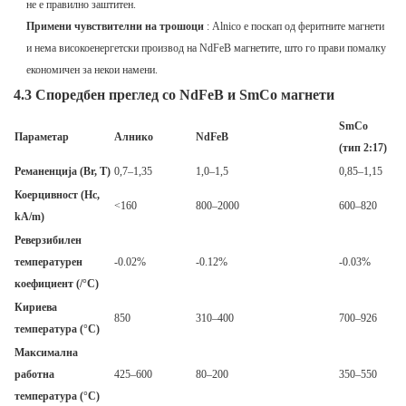
не е правилно заштитен.
Примени чувствителни на трошоци
: Alnico е поскап од феритните магнети
и нема високоенергетски производ на NdFeB магнетите, што го прави помалку
економичен за некои намени.
4.3 Споредбен преглед со NdFeB и SmCo магнети
SmCo
Параметар
Алнико
NdFeB
(тип 2:17)
Реманенција (Br, T)
0,7–1,35
1,0–1,5
0,85–1,15
Коерцивност (Hc,
<160
800–2000
600–820
kA/m)
Реверзибилен
температурен
-0.02%
-0.12%
-0.03%
коефициент (/°C)
Кириева
850
310–400
700–926
температура (°C)
Максимална
работна
425–600
80–200
350–550
температура (°C)