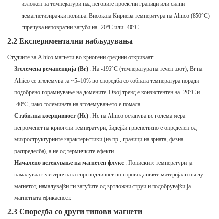
изложен на температури над неговите проектни граници или силни
демагнетизирачки полиња. Високата Кириева температура на Alnico (850°C)
спречува неповратни загуби на -20°C или -40°C.
2.2 Експериментални набљудувања
Студиите за Alnico магнети во криогени средини откриваат:
Зголемена реманенција (Br)
: На -196°C (температура на течен азот), Br на
Alnico се зголемува за ~5–10% во споредба со собната температура поради
подобрено порамнување на домените. Овој тренд е конзистентен на -20°C и
-40°C, иако големината на зголемувањето е помала.
Стабилна коерцивност (Hc)
: Hc на Alnico останува во голема мера
непроменет на криогени температури, бидејќи првенствено е определен од
микроструктурните карактеристики (на пр., граници на зрната, фазна
распределба), а не од термичките ефекти.
Намалено истекување на магнетен флукс
: Пониските температури ја
намалуваат електричната спроводливост во спроводливите материјали околу
магнетот, намалувајќи ги загубите од вртложни струи и подобрувајќи ја
магнетната ефикасност.
2.3 Споредба со други типови магнети