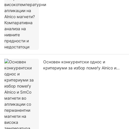
Основен конкурентски однос и
критериуми за избор помеѓу Alnico и
SmCo магнети во апликации со
перманентни магнети на висока
температура