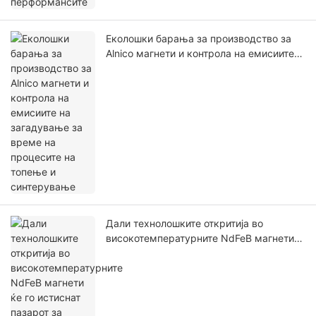
Еколошки барања за производство за
Alnico магнети и контрола на емисиите
на загадување за време на процесите
на топење и синтерување
Дали технолошките откритија во
високотемпературните NdFeB магнети
ќе го истиснат пазарот за
високотемпературни апликации на
Alnico магнети? Компаративна анализа
на нивните предности и недостатоци