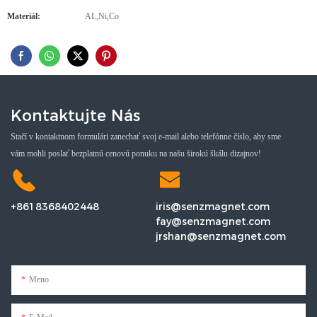
Materiál:
AL,Ni,Co
Kontaktujte Nás
Stačí v kontaktnom formulári zanechať svoj e-mail alebo telefónne číslo, aby sme
vám mohli poslať bezplatnú cenovú ponuku na našu širokú škálu dizajnov!
+8618368402448
iris@senzmagnet.com
fay@senzmagnet.com
jrshan@senzmagnet.com
Meno