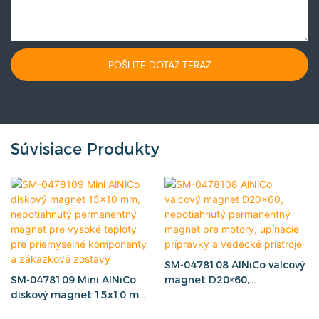
POŠLITE DOTAZ TERAZ
Súvisiace Produkty
SM-0478108 AlNiCo valcový
SM-0478109 Mini AlNiCo
magnet D20×60,
diskový magnet 15x10 mm,
nepotiahnutý permanentný
nepotiahnutý permanentný
magnet pre motory,