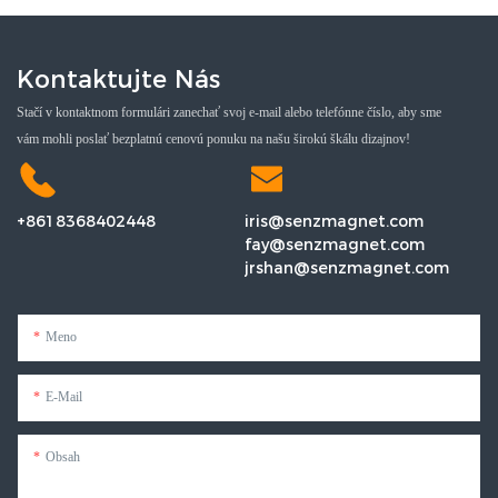
Kontaktujte Nás
Stačí v kontaktnom formulári zanechať svoj e-mail alebo telefónne číslo, aby sme
vám mohli poslať bezplatnú cenovú ponuku na našu širokú škálu dizajnov!
+8618368402448
iris@senzmagnet.com
fay@senzmagnet.com
jrshan@senzmagnet.com
Meno
E-Mail
Obsah