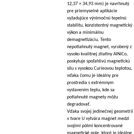
12,37 × 34,93 mm) je navrhnutý
pre priemyselné aplikácie
vyžadujúce výnimočnú tepelnú
stabilitu, konzistentný magnetický
výkon a minimálnu
demagnetizáciu. Tento
nepotiahnutý magnet, vyrobený z
vysoko kvalitnej zliatiny AlNiCo,
poskytuje spoľahlivú magnetickú
silu s vysokou Curieovou teplotou,
vďaka čomu je ideálny pre
prostredia s extrémnym
vystavením teplu, kde sa
potiahnuté magnety môžu
degradovať.
Vďaka svojej jedinečnej geometrii
v tvare U vytvára magnet medzi
svojimi pólmi koncentrované
magnetické pole, ktoré je ideálne