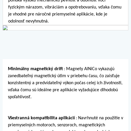
ponúka vysokú mechanickú pevnosť a odolnosť voči
fyzickým nárazom, vibráciám a opotrebovaniu, vďaka čomu
je vhodné pre náročné priemyselné aplikácie, kde je
odolnosť nevyhnutná.
Minimálny magnetický drift
: Magnety AlNiCo vykazujú
zanedbateľný magnetický útlm v priebehu času, čo zaisťuje
konzistentný a predvídateľný výkon počas celej ich životnosti,
vďaka čomu sú ideálne pre aplikácie vyžadujúce dlhodobú
spoľahlivosť.
Všestranná kompatibilita aplikácií
: Navrhnuté na použitie v
priemyselných motoroch, senzoroch, magnetických