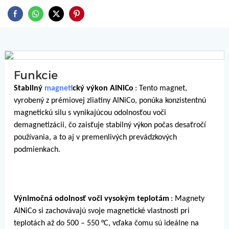
Funkcie
Stabilný
magnet
ický výkon AlNiCo
: Tento magnet,
vyrobený z prémiovej zliatiny AlNiCo, ponúka konzistentnú
magnetickú silu s vynikajúcou odolnosťou voči
demagnetizácii, čo zaisťuje stabilný výkon počas desaťročí
používania, a to aj v premenlivých prevádzkových
podmienkach.
Výnimočná odolnosť voči vysokým teplotám
: Magnety
AlNiCo si zachovávajú svoje magnetické vlastnosti pri
teplotách až do 500 – 550 °C, vďaka čomu sú ideálne na