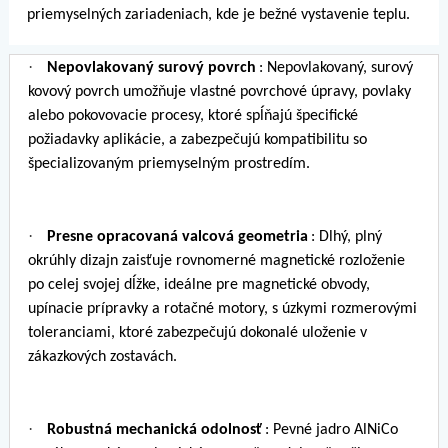
priemyselných zariadeniach, kde je bežné vystavenie teplu.
·
Nepovlakovaný surový povrch
: Nepovlakovaný, surový
kovový povrch umožňuje vlastné povrchové úpravy, povlaky
alebo pokovovacie procesy, ktoré spĺňajú špecifické
požiadavky aplikácie, a zabezpečujú kompatibilitu so
špecializovaným priemyselným prostredím.
·
Presne opracovaná valcová geometria
: Dlhý, plný
okrúhly dizajn zaisťuje rovnomerné magnetické rozloženie
po celej svojej dĺžke, ideálne pre magnetické obvody,
upínacie prípravky a rotačné motory, s úzkymi rozmerovými
toleranciami, ktoré zabezpečujú dokonalé uloženie v
zákazkových zostavách.
·
Robustná mechanická odolnosť
: Pevné jadro AlNiCo