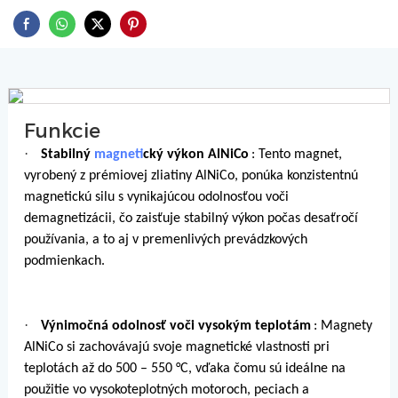
Funkcie
·
Stabilný
magnet
ický výkon AlNiCo
: Tento magnet,
vyrobený z prémiovej zliatiny AlNiCo, ponúka konzistentnú
magnetickú silu s vynikajúcou odolnosťou voči
demagnetizácii, čo zaisťuje stabilný výkon počas desaťročí
používania, a to aj v premenlivých prevádzkových
podmienkach.
·
Výnimočná odolnosť voči vysokým teplotám
: Magnety
AlNiCo si zachovávajú svoje magnetické vlastnosti pri
teplotách až do 500 – 550 °C, vďaka čomu sú ideálne na
použitie vo vysokoteplotných motoroch, peciach a