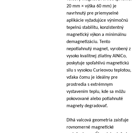
20 mm × výška 60 mm) je
navrhnutý pre priemyselné
aplikácie vyžadujúce výnimočnú
tepelnú stabilitu, konzistentný
magnetický výkon a minimálnu
demagnetizáciu. Tento
nepotiahnutý magnet, vyrobený z
vysoko kvalitnej zliatiny AlNiCo,
poskytuje spoľahlivú magnetickú
silu s vysokou Curieovou teplotou,
vďaka čomu je ideálny pre
prostredia s extrémnym
vystavením teplu, kde sa môžu
pokovované alebo potiahnuté
magnety degradovať.
Dlhá valcová geometria zaisťuje
rovnomerné magnetické