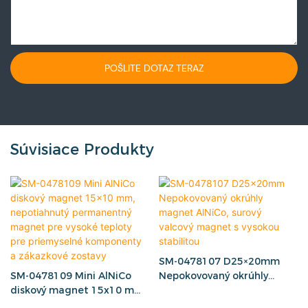
POŠLITE DOTAZ TERAZ
Súvisiace Produkty
SM-0478107 D25×20mm
SM-0478109 Mini AlNiCo
Nepokovovaný okrúhly
diskový magnet 15x10 mm,
magnet AlNiCo, surový
nepotiahnutý permanentný
valcový magnet s vysokou