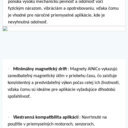
ponúka vysokú mechanickú pevnosť a odolnosť voči
fyzickým nárazom, vibráciám a opotrebovaniu, vďaka čomu
je vhodné pre náročné priemyselné aplikácie, kde je
nevyhnutná odolnosť.
·
Minimálny magnetický drift
: Magnety AlNiCo vykazujú
zanedbateľný magnetický útlm v priebehu času, čo zaisťuje
konzistentný a predvídateľný výkon počas celej ich životnosti,
vďaka čomu sú ideálne pre aplikácie vyžadujúce dlhodobú
spoľahlivosť.
·
Všestranná kompatibilita aplikácií
: Navrhnuté na
použitie v priemyselných motoroch, senzoroch,