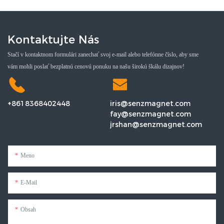
Kontaktujte Nás
Stačí v kontaktnom formulári zanechať svoj e-mail alebo telefónne číslo, aby sme
vám mohli poslať bezplatnú cenovú ponuku na našu širokú škálu dizajnov!
+8618368402448
iris@senzmagnet.com
fay@senzmagnet.com
jrshan@senzmagnet.com
Meno
E-Mail
Obsah