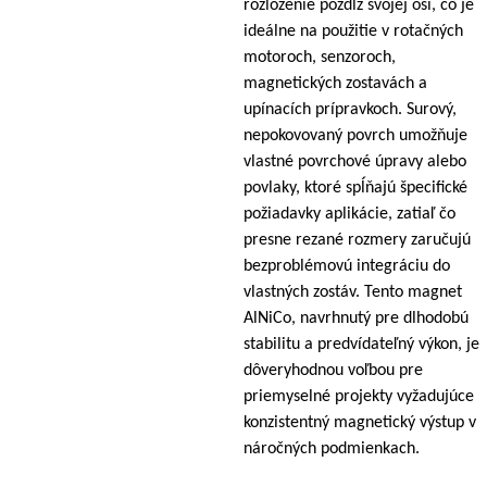
rozloženie pozdĺž svojej osi, čo je
ideálne na použitie v rotačných
motoroch, senzoroch,
magnetických zostavách a
upínacích prípravkoch. Surový,
nepokovovaný povrch umožňuje
vlastné povrchové úpravy alebo
povlaky, ktoré spĺňajú špecifické
požiadavky aplikácie, zatiaľ čo
presne rezané rozmery zaručujú
bezproblémovú integráciu do
vlastných zostáv. Tento magnet
AlNiCo, navrhnutý pre dlhodobú
stabilitu a predvídateľný výkon, je
dôveryhodnou voľbou pre
priemyselné projekty vyžadujúce
konzistentný magnetický výstup v
náročných podmienkach.