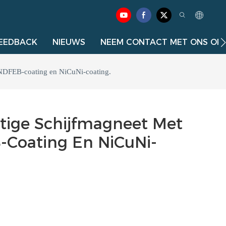
EEDBACK
NIEUWS
NEEM CONTACT MET ONS OP
DFEB-coating en NiCuNi-coating.
ige Schijfmagneet Met
oating En NiCuNi-