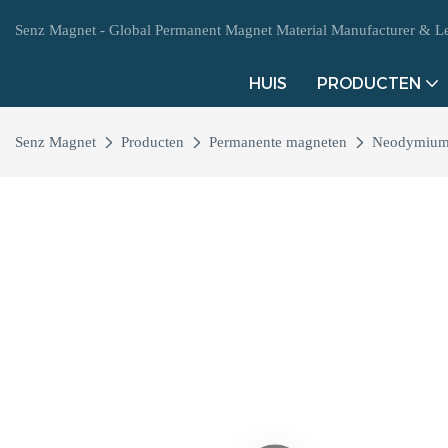
Senz Magnet - Global Permanent Magnet Material Manufacturer & Lev
HUIS
PRODUCTEN
Senz Magnet
Producten
Permanente magneten
Neodymium