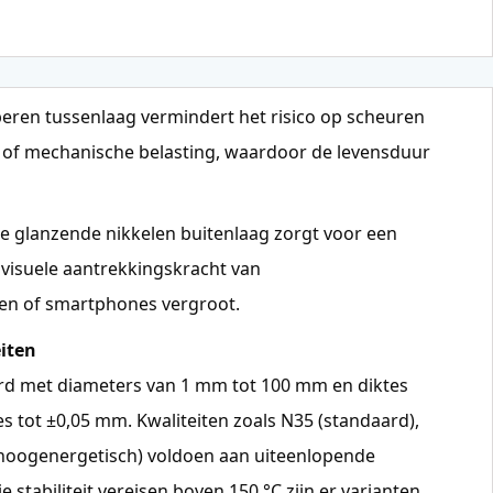
peren tussenlaag vermindert het risico op scheuren
li of mechanische belasting, waardoor de levensduur
De glanzende nikkelen buitenlaag zorgt voor een
 visuele aantrekkingskracht van
en of smartphones vergroot.
iten
d met diameters van 1 mm tot 100 mm en diktes
s tot ±0,05 mm. Kwaliteiten zoals N35 (standaard),
ahoogenergetisch) voldoen aan uiteenlopende
 stabiliteit vereisen boven 150 °C zijn er varianten