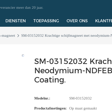
erancier meer dan 20 jaar.
DIENSTEN
TOEPASSING
OVER ONS
KLANTF
-magneet
SM-03152032 Krachtige schijfmagneet met neodymium-N
SM-03152032 Kracht
Neodymium-NDFEB-C
Coating.
Modelnr.:
SM-03152032
Productafmetingen:
Op maat gemaakt