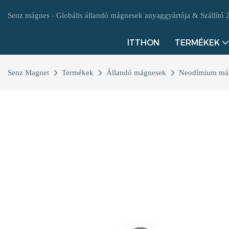
Senz mágnes - Globális állandó mágnesek anyaggyártója & Szállító 20
ITTHON
TERMÉKEK
Senz Magnet
Termékek
Állandó mágnesek
Neodímium má