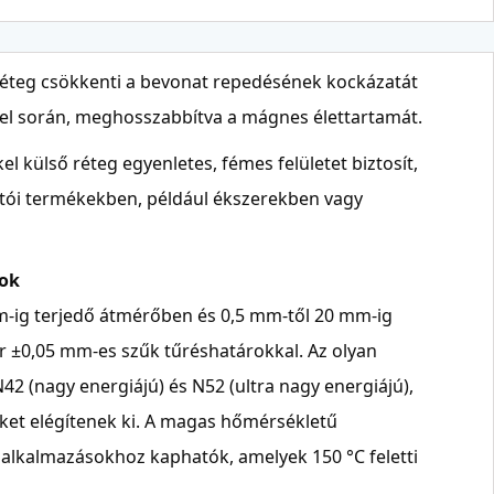
réteg csökkenti a bevonat repedésének kockázatát
el során, meghosszabbítva a mágnes élettartamát.
kel külső réteg egyenletes, fémes felületet biztosít,
sztói termékekben, például ékszerekben vagy
tok
-ig terjedő átmérőben és 0,5 mm-től 20 mm-ig
r ±0,05 mm-es szűk tűréshatárokkal. Az olyan
42 (nagy energiájú) és N52 (ultra nagy energiájú),
ket elégítenek ki. A magas hőmérsékletű
alkalmazásokhoz kaphatók, amelyek 150 °C feletti