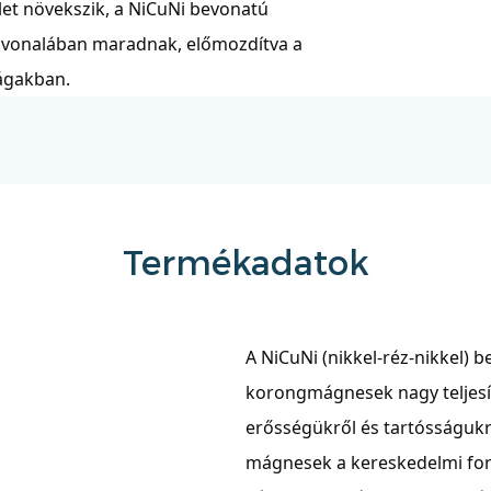
let növekszik, a NiCuNi bevonatú
élvonalában maradnak, előmozdítva a
ágakban.
Termékadatok
A NiCuNi (nikkel-réz-nikkel)
korongmágnesek nagy teljes
erősségükről és tartósságukr
mágnesek a kereskedelmi fo