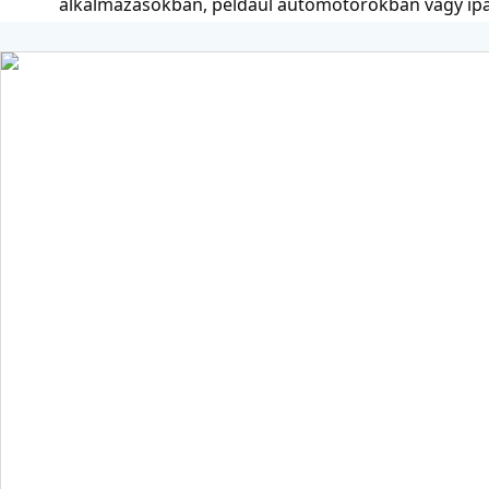
alkalmazásokban, például autómotorokban vagy ipa