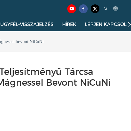
ÜGYFÉL-VISSZAJELZÉS
HÍREK
LÉPJEN KAPCSOLA
ágnessel bevont NiCuNi
eljesítményű Tárcsa
ágnessel Bevont NiCuNi