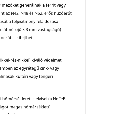
ezőket generálnak a ferrit vagy
nt az N42, N48 és N52, erős húzóerőt
ását a teljesítmény feláldozása
mm átmérőjű × 3 mm vastagságú)
erőt is kifejthet.
kkel-réz-nikkel) kiváló védelmet
zemben az egyrétegű cink- vagy
lmasak kültéri vagy tengeri
i hőmérsékletet is elvisel (a NdFeB
óságot magas hőmérsékletű