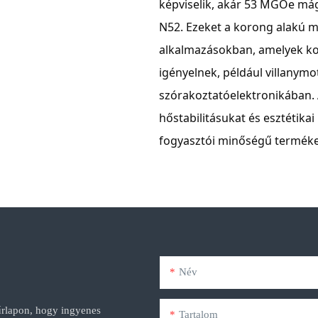
képviselik, akár 53 MGOe mág
N52. Ezeket a korong alakú m
alkalmazásokban, amelyek k
igényelnek, például villanym
szórakoztatóelektronikában. 
hőstabilitásukat és esztétika
fogyasztói minőségű termék
Név
űrlapon, hogy ingyenes
Tartalom