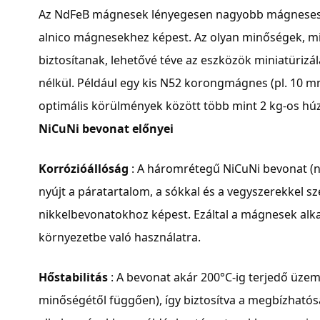
Az NdFeB mágnesek lényegesen nagyobb mágneses m
alnico mágnesekhez képest. Az olyan minőségek, mi
biztosítanak, lehetővé téve az eszközök miniatürizál
nélkül. Például egy kis N52 korongmágnes (pl. 10 
optimális körülmények között több mint 2 kg-os húzó
NiCuNi bevonat előnyei
Korrózióállóság
: A háromrétegű NiCuNi bevonat (ni
nyújt a páratartalom, a sókkal és a vegyszerekkel s
nikkelbevonatokhoz képest. Ezáltal a mágnesek alka
környezetbe való használatra.
Hőstabilitás
: A bevonat akár 200°C-ig terjedő üzem
minőségétől függően), így biztosítva a megbízhat