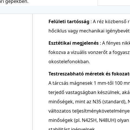
ri gépekben.
Felületi tartósság
: A réz közbenső 
hőciklus vagy mechanikai igénybevét
Esztétikai megjelenés
: A fényes nik
fokozva a vizuális vonzerőt a fogya
okostelefonokban.
Testreszabható méretek és fokoza
A tárcsás mágnesek 1 mm-től 100 mm
terjedő vastagságban készülnek, aká
minőségek, mint az N35 (standard), N
változatos teljesítménykövetelménye
minőségek (pl. N42SH, N48UH) olyan 
stabilitást igényelnek.