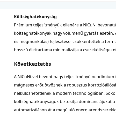
Költséghatékonyság
Prémium teljesítményük ellenére a NiCuNi bevonat
költséghatékonyak nagy volumenű gyártás esetén. A 
és megmunkálás) fejlesztései csökkentették a term
hosszú élettartama minimalizálja a csereköltségeket
Következtetés
A NiCuNi-vel bevont nagy teljesítményű neodímium
mágneses erőt ötvöznek a robusztus korrózióállóságg
nélkülözhetetlenek a modern technológiában. Soko
költséghatékonyságuk biztosítja dominanciájukat a 
automatizáláson át a megújuló energiarendszereki