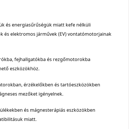
jük és energiasűrűségük miatt kefe nélküli
 és elektromos járművek (EV) vontatómotorjainak
rókba, fejhallgatókba és rezgőmotorokba
lhető eszközökhöz.
átorokban, érzékelőkben és tartóeszközökben
ágneses mezőket igényelnek.
zülékekben és mágnesterápiás eszközökben
ibilitásuk miatt.