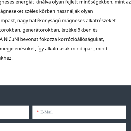
neses energiát kínálva olyan fejlett minőségekben, mint az
ágneseket széles körben használják olyan
ompakt, nagy hatékonyságú mágneses alkatrészeket
otorokban, generátorokban, érzékelőkben és
A NiCuNi bevonat fokozza korrózióállóságukat,
i megjelenésüket, így alkalmasak mind ipari, mind
ekhez.
E-Mail