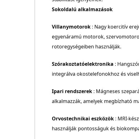
Sokoldalú alkalmazások
Villanymotorok
: Nagy koercitív ere
egyenáramú motorok, szervomotorok
rotoregységeiben használják.
Szórakoztatóelektronika
: Hangszó
integrálva okostelefonokhoz és vise
Ipari rendszerek
: Mágneses szepar
alkalmazzák, amelyek megbízható m
Orvostechnikai eszközök
: MRI-kés
használják pontosságuk és biokompat