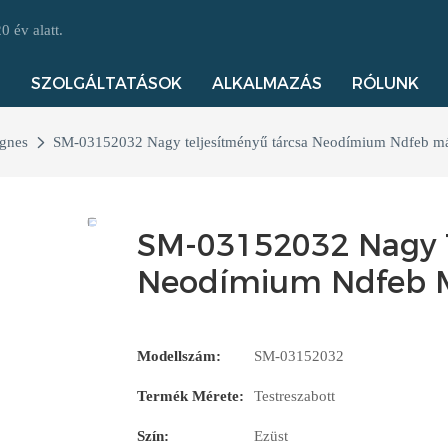
 év alatt.
SZOLGÁLTATÁSOK
ALKALMAZÁS
RÓLUNK
gnes
SM-03152032 Nagy teljesítményű tárcsa Neodímium Ndfeb m
SM-03152032 Nagy T
Neodímium Ndfeb M
Modellszám:
SM-03152032
Termék Mérete:
Testreszabott
Szín:
Ezüst