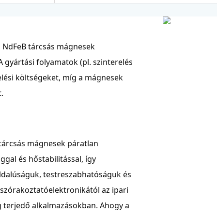
ú NdFeB tárcsás mágnesek
gyártási folyamatok (pl. szinterelés
elési költségeket, míg a mágnesek
.
 tárcsás mágnesek páratlan
al és hőstabilitással, így
ldalúságuk, testreszabhatóságuk és
szórakoztatóelektronikától az ipari
g terjedő alkalmazásokban. Ahogy a