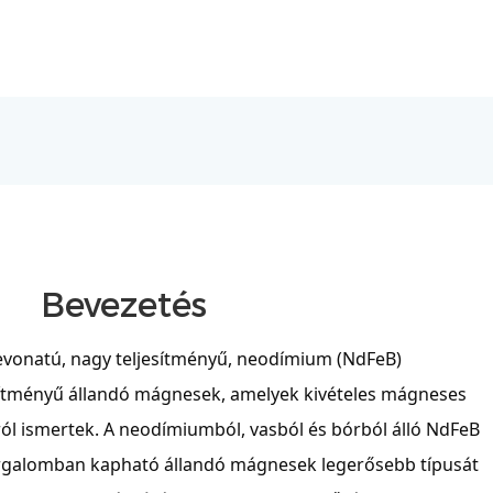
Bevezetés
 bevonatú, nagy teljesítményű, neodímium (NdFeB)
ítményű állandó mágnesek, amelyek kivételes mágneses
ól ismertek. A neodímiumból, vasból és bórból álló NdFeB
rgalomban kapható állandó mágnesek legerősebb típusát