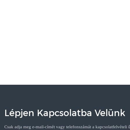
Lépjen Kapcsolatba Velünk
Csak adja meg e-mail-címét vagy telefonszámát a kapcsolatfelvételi 