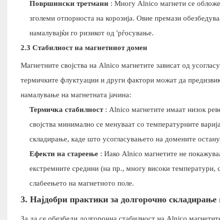
Површински третмани
: Многу Alnico магнети се обложе
зголеми отпорноста на корозија. Овие премази обезбедув
намалувајќи го ризикот од 'рѓосување.
2.3 Стабилност на магнетниот домен
Магнетните својства на Alnico магнетите зависат од усоглас
термичките флуктуации и други фактори можат да предизвик
намалување на магнетната јачина:
Термичка стабилност
: Alnico магнетите имаат низок ре
својства минимално се менуваат со температурните варија
складирање, каде што усогласувањето на домените остану
Ефекти на стареење
: Иако Alnico магнетите не покажува
екстремните средини (на пр., многу високи температури, 
слабеењето на магнетното поле.
3. Најдобри практики за долгорочно складирање 
За да се обезбеди долгорочна стабилност на Alnico магнетите