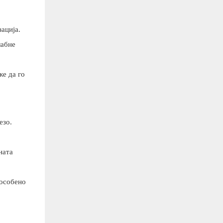
ација.
лабне
же да го
езо.
ната
 особено