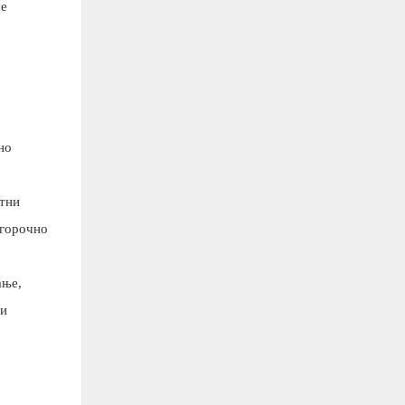
се
но
етни
лгорочно
ање,
 и