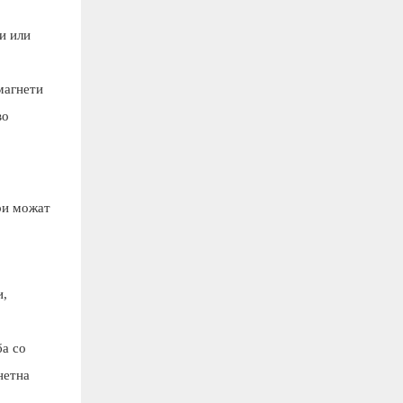
и или
магнети
во
ори можат
и,
ба со
нетна