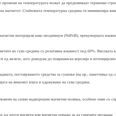
те промени на температурата можат да предизвикаат термички стре
а на магнетот. Стабилната температурна средина ги минимизира вак
 магнетни материјали како неодимиум (NdFeB), прекумерната влажн
гнетите во сува средина со релативна влажност под 60%. Високата 
аги од железо, што доведува до површинска корозија и потенцијално
адишта, поставувањето средства за сушење (на пр., пакетчиња од с
ијата на вишокот влага и одржување на сува средина.
изложени на силни надворешни магнетни полиња, особено оние со с
ку од други магнети или магнетна опрема за да спречите несакана