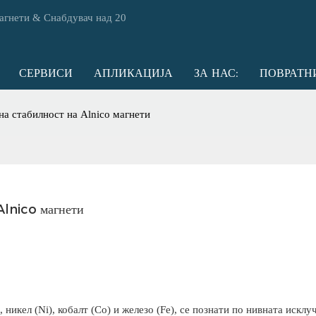
магнети & Снабдувач над 20
СЕРВИСИ
АПЛИКАЦИЈА
ЗА НАС:
ПОВРАТН
на стабилност на Alnico магнети
 Alnico магнети
никел (Ni), кобалт (Co) и железо (Fe), се познати по нивната исклу