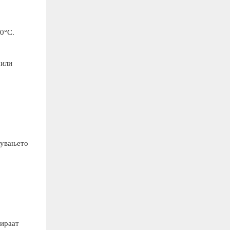
30°C.
 или
акувањето
рираат