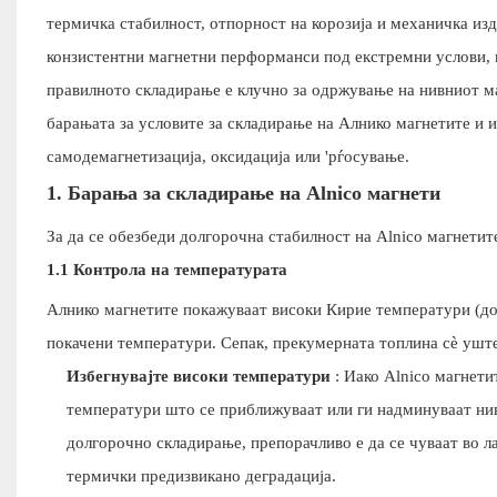
термичка стабилност, отпорност на корозија и механичка изд
конзистентни магнетни перформанси под екстремни услови, ка
правилното складирање е клучно за одржување на нивниот ма
барањата за условите за складирање на Алнико магнетите и 
самодемагнетизација, оксидација или 'рѓосување.
1. Барања за складирање на Alnico магнети
За да се обезбеди долгорочна стабилност на Alnico магнетит
1.1 Контрола на температурата
Алнико магнетите покажуваат високи Кирие температури (до 
покачени температури. Сепак, прекумерната топлина сè уште
Избегнувајте високи температури
: Иако Alnico магнет
температури што се приближуваат или ги надминуваат нив
долгорочно складирање, препорачливо е да се чуваат во ла
термички предизвикано деградација.