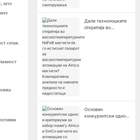
на топење и
с, што
синтерување
вите
Дали технолошките
откритија во
високотемпературни
те NdFeB магнети ќе
ост сепак
го истиснат пазарот
за
високотемпературни
влажност
апликации на Alnico
магнети?
Компаративна
анализа на нивните
илика
предности и
недостатоци
Основен
конкурентски однос
противни
и критериуми за
избор помеѓу Alnico и
SmCo магнети во