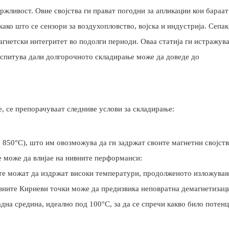
ржливост. Овие својства ги прават погодни за апликации кои бараат
ко што се сензори за воздухопловство, војска и индустрија. Сепак
гнетски интегритет во подолги периоди. Оваа статија ги истражув
испитува дали долгорочното складирање може да доведе до
е, се препорачуваат следниве услови за складирање:
850°C), што им овозможува да ги задржат своите магнетни својств
 може да влијае на нивните перформанси:
ите можат да издржат високи температури, продолженото изложува
ните Кириеви точки може да предизвика неповратна демагнетизаци
дна средина, идеално под 100°C, за да се спречи какво било потен