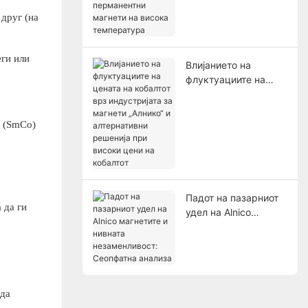
апликации со
 друг (на
перманентни
магнети на висока
температура
еги или
Влијанието на
флуктуациите на
цената на кобалтот
врз индустријата за
магнети „Алнико“ и
т (SmCo)
алтернативни
решенија при високи
цени на кобалтот
Падот на пазарниот
 да ги
удел на Alnico
магнетите и нивната
незаменливост:
Сеопфатна анализа
 да