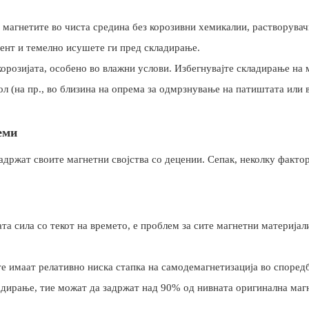
и магнетите во чиста средина без корозивни хемикалии, растворувач
гент и темелно исушете ги пред складирање.
корозијата, особено во влажни услови. Избегнувајте складирање на 
ол (на пр., во близина на опрема за одмрзнување на патиштата или 
еми
задржат своите магнетни својства со децении. Сепак, неколку факт
а сила со текот на времето, е проблем за сите магнетни материјал
те имаат релативно ниска стапка на самодемагнетизација во според
адирање, тие можат да задржат над 90% од нивната оригинална маг