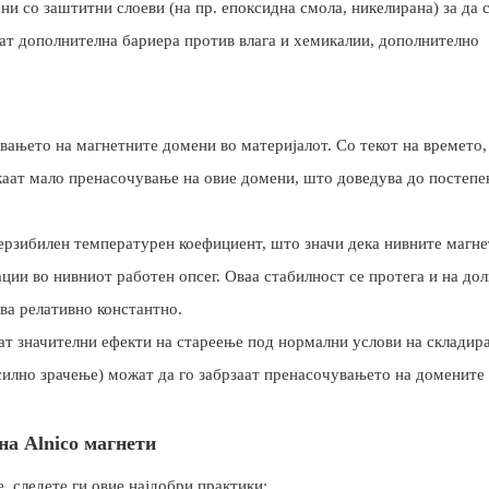
ни со заштитни слоеви (на пр. епоксидна смола, никелирана) за да 
аат дополнителна бариера против влага и хемикалии, дополнително
увањето на магнетните домени во материјалот. Со текот на времето,
аат мало пренасочување на овие домени, што доведува до постепе
верзибилен температурен коефициент, што значи дека нивните магн
ции во нивниот работен опсег. Оваа стабилност се протега и на до
ва релативно константно.
ат значителни ефекти на стареење под нормални услови на складир
силно зрачење) можат да го забрзаат пренасочувањето на домените
на Alnico магнети
, следете ги овие најдобри практики: