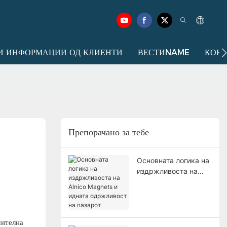
И ИНФОРМАЦИИ ОД КЛИЕНТИ
ВЕСТИNAME
КОНТ
Препорачано за тебе
Основната логика на
издржливоста на
Alnico Magnets и
идната одржливост
на пазарот
чителна