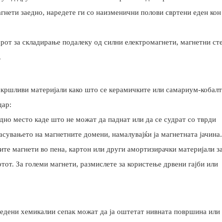
гнети заедно, наредете ги со наизменични полови свртени еден кон
рот за складирање подалеку од силни електромагнети, магнетни ст
.
о кршливи материјали како што се керамичките или самариум-кобал
дар:
едно место каде што не можат да паднат или да се судрат со тврди
сувањето на магнетните домени, намалувајќи ја магнетната јачина.
ите магнети во пена, картон или други амортизирачки материјали за
тот. За големи магнети, размислете за користење дрвени гајби или
дредени хемикалии сепак можат да ја оштетат нивната површина или