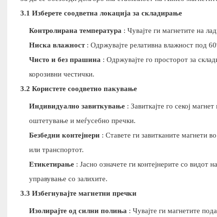
3.1 Изберете соодветна локација за складирање
Контролирана температура
: Чувајте ги магнетите на ла
Ниска влажност
: Одржувајте релативна влажност под 60
Чисто и без прашина
: Одржувајте го просторот за склад
корозивни честички.
3.2 Користете соодветно пакување
Индивидуално завиткување
: Завиткајте го секој магнет
оштетување и меѓусебно пречки.
Безбедни контејнери
: Ставете ги завитканите магнети во
или транспортот.
Етикетирање
: Јасно означете ги контејнерите со видот н
управување со залихите.
3.3 Избегнувајте магнетни пречки
Изолирајте од силни полиња
: Чувајте ги магнетите под