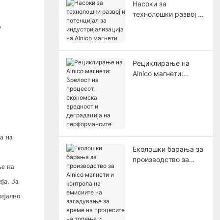
Насоки за
технолошки развој и
потенцијал за
,
индустријализација
а
на Alnico магнети
Рециклирање на
Alnico магнети:
Зрелост на процесот,
економска вредност
и деградација на
перформансите
а на
Еколошки барања за
производство за
ње на
Alnico магнети и
контрола на
ја. За
емисиите на
цијално
загадување за
време на процесите