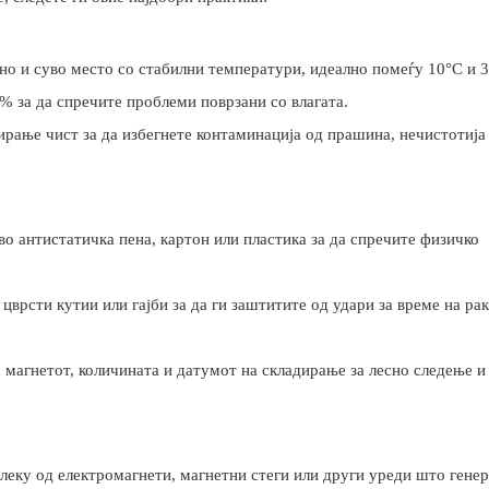
дно и суво место со стабилни температури, идеално помеѓу 10°C и 
% за да спречите проблеми поврзани со влагата.
ирање чист за да избегнете контаминација од прашина, нечистотија
 во антистатичка пена, картон или пластика за да спречите физичко
 цврсти кутии или гајби за да ги заштитите од удари за време на р
а магнетот, количината и датумот на складирање за лесно следење и
алеку од електромагнети, магнетни стеги или други уреди што гене