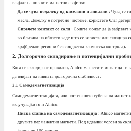
влијаат на нивните магнетни својства:
Да се ​​чува подалеку од киселини и алкалии
: Чувајте г
масла. Доколку е потребно чистење, користете благ детер
Спречете контакт со соли
: Солите можат да ја забрзаат 
во близина на области каде што се користи или складира с
крајбрежни региони без соодветна климатска контрола).
2. Долгорочно складирање и потенцијални пробл
Кога се складираат правилно, Alnico магнетите можат да ги 
да влијаат на нивната долгорочна стабилност:
2.1 Самодемагнетизација
Самодемагнетизацијата, или постепеното губење на магнетнат
вклучувајќи го и Alnico:
Ниска стапка на самодемагнетизација
: Alnico магнети
другите перманентни магнети. Под идеални услови за скл
јачина по 100 години.