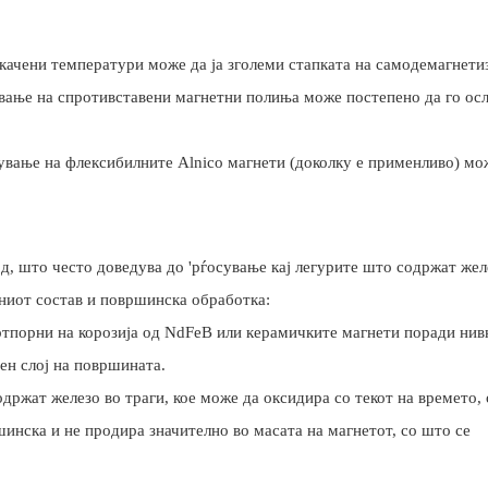
ачени температури може да ја зголеми стапката на самодемагнетиз
ање на спротивставени магнетни полиња може постепено да го ос
вање на флексибилните Alnico магнети (доколку е применливо) мо
д, што често доведува до 'рѓосување кај легурите што содржат жел
вниот состав и површинска обработка:
оотпорни на корозија од NdFeB или керамичките магнети поради нив
ен слој на површината.
одржат железо во траги, кое може да оксидира со текот на времето,
шинска и не продира значително во масата на магнетот, со што се