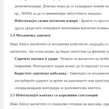
демагнетизација. Доколку мора да се складираат повеќе ма
пр., NSNS) за да се минимизира меѓусебното мешање.
Избегнувајте силни магнетни извори
: Држете го просто
други уреди што генерираат интензивни магнетни полиња
1.4 Механичка заштита
Иако Alnico магнетите се механички робусни во споредба с
магнетите, тие сепак можат да бидат оштетени од физички у
Спречете паѓања и удари
: Чувајте ги магнетите на безб
површини. Повторените удари можат да го нарушат усогла
Користете заштитна амбалажа
: Завиткајте ги поединечн
апсорбирате ударите за време на ракувањето или транспор
специјализирани контејнери за дополнителна заштита.
1.5 Избегнувајте контакт со корозивни супстанции
Иако Alnico магнетите се генерално отпорни на корозија, о