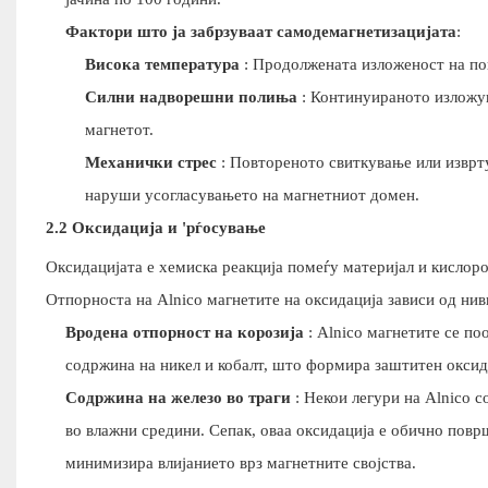
Фактори што ја забрзуваат самодемагнетизацијата
:
Висока температура
: Продолжената изложеност на пок
Силни надворешни полиња
: Континуираното изложув
магнетот.
Механички стрес
: Повтореното свиткување или изврту
наруши усогласувањето на магнетниот домен.
2.2 Оксидација и 'рѓосување
Оксидацијата е хемиска реакција помеѓу материјал и кислоро
Отпорноста на Alnico магнетите на оксидација зависи од ни
Вродена отпорност на корозија
: Alnico магнетите се п
содржина на никел и кобалт, што формира заштитен оксид
Содржина на железо во траги
: Некои легури на Alnico с
во влажни средини. Сепак, оваа оксидација е обично повр
минимизира влијанието врз магнетните својства.