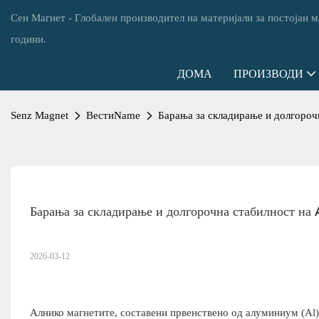
Сен Магнет - Глобален производител на материјали за постојан 
години.
ДОМА
ПРОИЗВОДИ
Senz Magnet
ВестиName
Барања за складирање и долгороч
Барања за складирање и долгорочна стабилност на
2026-03-12
Алнико магнетите, составени првенствено од алуминиум (Al), 