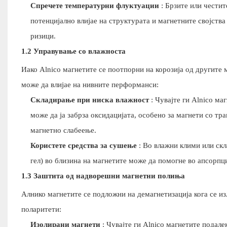
Спречете температурни флуктуации
: Брзите или чести
потенцијално влијае на структурата и магнетните својств
ризици.
1.2 Управување со влажноста
Иако Alnico магнетите се поотпорни на корозија од другите
може да влијае на нивните перформанси:
Складирање при ниска влажност
: Чувајте ги Alnico ма
може да ја забрза оксидацијата, особено за магнети со тр
магнетно слабеење.
Користете средства за сушење
: Во влажни клими или скл
гел) во близина на магнетите може да помогне во апсорпц
1.3 Заштита од надворешни магнетни полиња
Алнико магнетите се подложни на демагнетизација кога се 
поларитети:
Изолирани магнети
: Чувајте ги Alnico магнетите подале