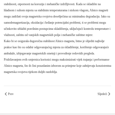
stabilnosti, otpornosti na koroziju i mehaničke izdržljivosti. Kada se skladište na
hladnom i suhom mjestu sa stabilnim temperaturama i niskom vlagom, Alnico magneti
mogu zadržati svoja magnetska svojstva desetljećima uz minimalnu degradaciju. Iako su
samodemagnetizacija, oksidacija i hrđanje potencijalni problemi, ti se problemi mogu
učinkovito ublažiti pravilnim postupcima skladištenja, uključujući kontrolu temperature i
vlažnosti, zaštitu od vanjskih magnetskih polja i mehaničke zaštitne mjere.
Kako bi se osigurala dugoročna stabilnost Alnico magneta, bitno je slijediti najbolje
prakse kao što su odabir odgovarajućeg mjesta za skladištenje, korištenje odgovarajuće
ambalaže, izbjegavanje magnetskih smetnji i provođenje redovitih pregleda.
Pridržavanjem ovih smjernica korisnici mogu maksimizirati vijek trajanja i performanse
Alnico magneta, što ih čini pouzdanim izborom za primjene koje zahtijevaju konzistentna
magnetska svojstva tijekom duljih razdoblja.
Prev
Sljedeći