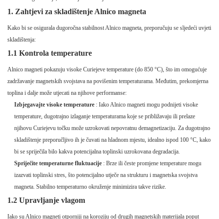
1. Zahtjevi za skladištenje Alnico magneta
Kako bi se osigurala dugoročna stabilnost Alnico magneta, preporučuju se sljedeći uvjeti
skladištenja:
1.1 Kontrola temperature
Alnico magneti pokazuju visoke Curiejeve temperature (do 850 °C), što im omogućuje
zadržavanje magnetskih svojstava na povišenim temperaturama. Međutim, prekomjerna
toplina i dalje može utjecati na njihove performanse:
Izbjegavajte visoke temperature
: Iako Alnico magneti mogu podnijeti visoke
temperature, dugotrajno izlaganje temperaturama koje se približavaju ili prelaze
njihovu Curiejevu točku može uzrokovati nepovratnu demagnetizaciju. Za dugotrajno
skladištenje preporučljivo ih je čuvati na hladnom mjestu, idealno ispod 100 °C, kako
bi se spriječila bilo kakva potencijalna toplinski uzrokovana degradacija.
Spriječite temperaturne fluktuacije
: Brze ili česte promjene temperature mogu
izazvati toplinski stres, što potencijalno utječe na strukturu i magnetska svojstva
magneta. Stabilno temperaturno okruženje minimizira takve rizike.
1.2 Upravljanje vlagom
Iako su Alnico magneti otporniji na koroziju od drugih magnetskih materijala poput