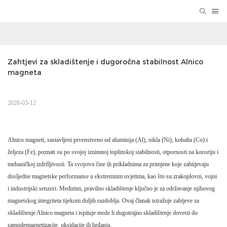
Zahtjevi za skladištenje i dugoročna stabilnost Alnico 
magneta
2026-03-12
Alnico magneti, sastavljeni prvenstveno od aluminija (Al), nikla (Ni), kobalta (Co) i
željeza (Fe), poznati su po svojoj iznimnoj toplinskoj stabilnosti, otpornosti na koroziju i
mehaničkoj izdržljivosti. Ta svojstva čine ih prikladnima za primjene koje zahtijevaju
dosljedne magnetske performanse u ekstremnim uvjetima, kao što su zrakoplovni, vojni
i industrijski senzori. Međutim, pravilno skladištenje ključno je za održavanje njihovog
magnetskog integriteta tijekom duljih razdoblja. Ovaj članak istražuje zahtjeve za
skladištenje Alnico magneta i ispituje može li dugotrajno skladištenje dovesti do
samodemagnetizacije, oksidacije ili hrđanja.