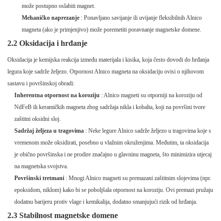
može postupno oslabiti magnet.
Mehaničko naprezanje
: Ponavljano savijanje ili uvijanje fleksibilnih Alnico
magneta (ako je primjenjivo) može poremetiti poravnanje magnetske domene.
2.2 Oksidacija i hrđanje
Oksidacija je kemijska reakcija između materijala i kisika, koja često dovodi do hrđanja
legura koje sadrže željezo. Otpornost Alnico magneta na oksidaciju ovisi o njihovom
sastavu i površinskoj obradi:
Inherentna otpornost na koroziju
: Alnico magneti su otporniji na koroziju od
NdFeB ili keramičkih magneta zbog sadržaja nikla i kobalta, koji na površini tvore
zaštitni oksidni sloj.
Sadržaj željeza u tragovima
: Neke legure Alnico sadrže željezo u tragovima koje s
vremenom može oksidirati, posebno u vlažnim okruženjima. Međutim, ta oksidacija
je obično površinska i ne prodire značajno u glavninu magneta, što minimizira utjecaj
na magnetska svojstva.
Površinski tretmani
: Mnogi Alnico magneti su premazani zaštitnim slojevima (npr.
epoksidom, niklom) kako bi se poboljšala otpornost na koroziju. Ovi premazi pružaju
dodatnu barijeru protiv vlage i kemikalija, dodatno smanjujući rizik od hrđanja.
2.3 Stabilnost magnetske domene