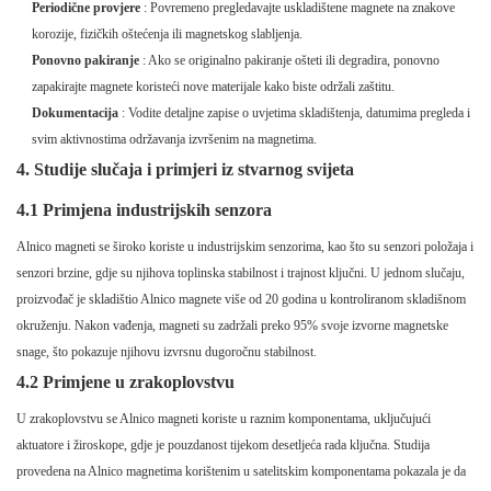
Periodične provjere
: Povremeno pregledavajte uskladištene magnete na znakove
korozije, fizičkih oštećenja ili magnetskog slabljenja.
Ponovno pakiranje
: Ako se originalno pakiranje ošteti ili degradira, ponovno
zapakirajte magnete koristeći nove materijale kako biste održali zaštitu.
Dokumentacija
: Vodite detaljne zapise o uvjetima skladištenja, datumima pregleda i
svim aktivnostima održavanja izvršenim na magnetima.
4. Studije slučaja i primjeri iz stvarnog svijeta
4.1 Primjena industrijskih senzora
Alnico magneti se široko koriste u industrijskim senzorima, kao što su senzori položaja i
senzori brzine, gdje su njihova toplinska stabilnost i trajnost ključni. U jednom slučaju,
proizvođač je skladištio Alnico magnete više od 20 godina u kontroliranom skladišnom
okruženju. Nakon vađenja, magneti su zadržali preko 95% svoje izvorne magnetske
snage, što pokazuje njihovu izvrsnu dugoročnu stabilnost.
4.2 Primjene u zrakoplovstvu
U zrakoplovstvu se Alnico magneti koriste u raznim komponentama, uključujući
aktuatore i žiroskope, gdje je pouzdanost tijekom desetljeća rada ključna. Studija
provedena na Alnico magnetima korištenim u satelitskim komponentama pokazala je da