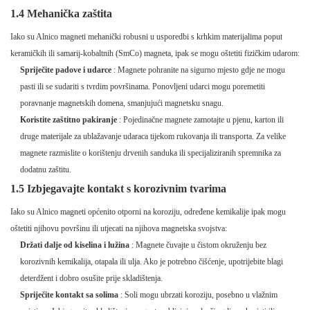
1.4 Mehanička zaštita
Iako su Alnico magneti mehanički robusni u usporedbi s krhkim materijalima poput
keramičkih ili samarij-kobaltnih (SmCo) magneta, ipak se mogu oštetiti fizičkim udarom:
Spriječite padove i udarce
: Magnete pohranite na sigurno mjesto gdje ne mogu
pasti ili se sudariti s tvrdim površinama. Ponovljeni udarci mogu poremetiti
poravnanje magnetskih domena, smanjujući magnetsku snagu.
Koristite zaštitno pakiranje
: Pojedinačne magnete zamotajte u pjenu, karton ili
druge materijale za ublažavanje udaraca tijekom rukovanja ili transporta. Za velike
magnete razmislite o korištenju drvenih sanduka ili specijaliziranih spremnika za
dodatnu zaštitu.
1.5 Izbjegavajte kontakt s korozivnim tvarima
Iako su Alnico magneti općenito otporni na koroziju, određene kemikalije ipak mogu
oštetiti njihovu površinu ili utjecati na njihova magnetska svojstva:
Držati dalje od kiselina i lužina
: Magnete čuvajte u čistom okruženju bez
korozivnih kemikalija, otapala ili ulja. Ako je potrebno čišćenje, upotrijebite blagi
deterdžent i dobro osušite prije skladištenja.
Spriječite kontakt sa solima
: Soli mogu ubrzati koroziju, posebno u vlažnim