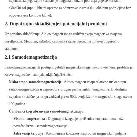
uvjetima. Izbjegavajte skladištenje magneta u blizini područja gdje se koristi ili
skladišti sol (npr. u blizini opreme za odmrzavanje cesta ili u obalnim područjima bez
odgovarajuće kontrole klime).
2. Dugotrajno skladištenje i potencijalni problemi
Uz pravilno skladištenje, Alnico magneti mogu zadržati svoja magnetska svojstva
desetljećima. Međutim, nekoliko čimbenika može utjecati na njihovu dugoročnu
stabilnost:
2.1 Samodemagnetizacija
Samodemagnetizacija, ili postupni gubitak magnetske snage tijekom vremena, problem je
za sve magnetske materijale, uključujući Alnico:
Niska stopa samodemagnetizacije
: Alnico magneti imaju relativno nisku stopu
samodemagnetizacije u usporedbi s drugim permanentnim magnetima. U idealnim
uvjetima skladištenja mogu zadržati preko 90% svoje izvorne magnetske snage nakon
100 godina.
Čimbenici koji ubrzavaju samodemagnetizaciju
:
Visoka temperatura
: Dugotrajno izlaganje povišenim temperaturama može
povećati brzinu samodemagnetizacije.
Jaka vanjska polja
: Kontinuirana izloženost suprotnim magnetskim poljima