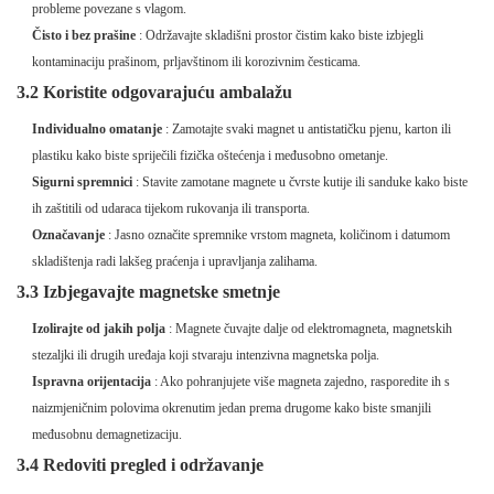
probleme povezane s vlagom.
Čisto i bez prašine
: Održavajte skladišni prostor čistim kako biste izbjegli
kontaminaciju prašinom, prljavštinom ili korozivnim česticama.
3.2 Koristite odgovarajuću ambalažu
Individualno omatanje
: Zamotajte svaki magnet u antistatičku pjenu, karton ili
plastiku kako biste spriječili fizička oštećenja i međusobno ometanje.
Sigurni spremnici
: Stavite zamotane magnete u čvrste kutije ili sanduke kako biste
ih zaštitili od udaraca tijekom rukovanja ili transporta.
Označavanje
: Jasno označite spremnike vrstom magneta, količinom i datumom
skladištenja radi lakšeg praćenja i upravljanja zalihama.
3.3 Izbjegavajte magnetske smetnje
Izolirajte od jakih polja
: Magnete čuvajte dalje od elektromagneta, magnetskih
stezaljki ili drugih uređaja koji stvaraju intenzivna magnetska polja.
Ispravna orijentacija
: Ako pohranjujete više magneta zajedno, rasporedite ih s
naizmjeničnim polovima okrenutim jedan prema drugome kako biste smanjili
međusobnu demagnetizaciju.
3.4 Redoviti pregled i održavanje