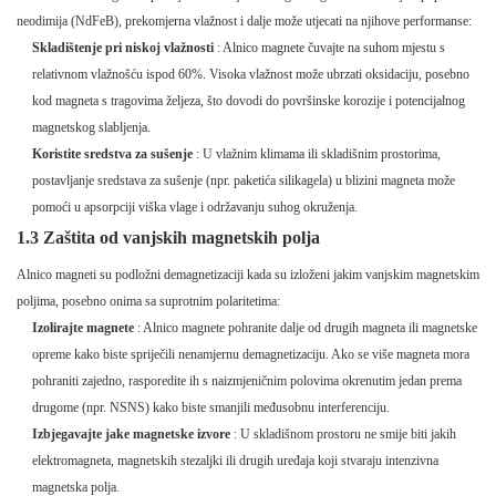
neodimija (NdFeB), prekomjerna vlažnost i dalje može utjecati na njihove performanse:
Skladištenje pri niskoj vlažnosti
: Alnico magnete čuvajte na suhom mjestu s
relativnom vlažnošću ispod 60%. Visoka vlažnost može ubrzati oksidaciju, posebno
kod magneta s tragovima željeza, što dovodi do površinske korozije i potencijalnog
magnetskog slabljenja.
Koristite sredstva za sušenje
: U vlažnim klimama ili skladišnim prostorima,
postavljanje sredstava za sušenje (npr. paketića silikagela) u blizini magneta može
pomoći u apsorpciji viška vlage i održavanju suhog okruženja.
1.3 Zaštita od vanjskih magnetskih polja
Alnico magneti su podložni demagnetizaciji kada su izloženi jakim vanjskim magnetskim
poljima, posebno onima sa suprotnim polaritetima:
Izolirajte magnete
: Alnico magnete pohranite dalje od drugih magneta ili magnetske
opreme kako biste spriječili nenamjernu demagnetizaciju. Ako se više magneta mora
pohraniti zajedno, rasporedite ih s naizmjeničnim polovima okrenutim jedan prema
drugome (npr. NSNS) kako biste smanjili međusobnu interferenciju.
Izbjegavajte jake magnetske izvore
: U skladišnom prostoru ne smije biti jakih
elektromagneta, magnetskih stezaljki ili drugih uređaja koji stvaraju intenzivna
magnetska polja.