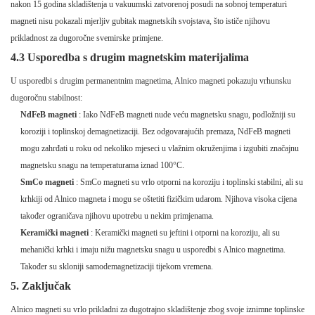
nakon 15 godina skladištenja u vakuumski zatvorenoj posudi na sobnoj temperaturi
magneti nisu pokazali mjerljiv gubitak magnetskih svojstava, što ističe njihovu
prikladnost za dugoročne svemirske primjene.
4.3 Usporedba s drugim magnetskim materijalima
U usporedbi s drugim permanentnim magnetima, Alnico magneti pokazuju vrhunsku
dugoročnu stabilnost:
NdFeB magneti
: Iako NdFeB magneti nude veću magnetsku snagu, podložniji su
koroziji i toplinskoj demagnetizaciji. Bez odgovarajućih premaza, NdFeB magneti
mogu zahrđati u roku od nekoliko mjeseci u vlažnim okruženjima i izgubiti značajnu
magnetsku snagu na temperaturama iznad 100°C.
SmCo magneti
: SmCo magneti su vrlo otporni na koroziju i toplinski stabilni, ali su
krhkiji od Alnico magneta i mogu se oštetiti fizičkim udarom. Njihova visoka cijena
također ograničava njihovu upotrebu u nekim primjenama.
Keramički magneti
: Keramički magneti su jeftini i otporni na koroziju, ali su
mehanički krhki i imaju nižu magnetsku snagu u usporedbi s Alnico magnetima.
Također su skloniji samodemagnetizaciji tijekom vremena.
5. Zaključak
Alnico magneti su vrlo prikladni za dugotrajno skladištenje zbog svoje iznimne toplinske