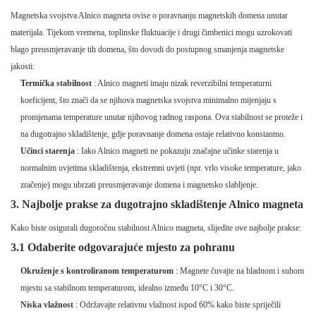
Magnetska svojstva Alnico magneta ovise o poravnanju magnetskih domena unutar
materijala. Tijekom vremena, toplinske fluktuacije i drugi čimbenici mogu uzrokovati
blago preusmjeravanje tih domena, što dovodi do postupnog smanjenja magnetske
jakosti:
Termička stabilnost
: Alnico magneti imaju nizak reverzibilni temperaturni
koeficijent, što znači da se njihova magnetska svojstva minimalno mijenjaju s
promjenama temperature unutar njihovog radnog raspona. Ova stabilnost se proteže i
na dugotrajno skladištenje, gdje poravnanje domena ostaje relativno konstantno.
Učinci starenja
: Iako Alnico magneti ne pokazuju značajne učinke starenja u
normalnim uvjetima skladištenja, ekstremni uvjeti (npr. vrlo visoke temperature, jako
zračenje) mogu ubrzati preusmjeravanje domena i magnetsko slabljenje.
3. Najbolje prakse za dugotrajno skladištenje Alnico magneta
Kako biste osigurali dugoročnu stabilnost Alnico magneta, slijedite ove najbolje prakse:
3.1 Odaberite odgovarajuće mjesto za pohranu
Okruženje s kontroliranom temperaturom
: Magnete čuvajte na hladnom i suhom
mjestu sa stabilnom temperaturom, idealno između 10°C i 30°C.
Niska vlažnost
: Održavajte relativnu vlažnost ispod 60% kako biste spriječili