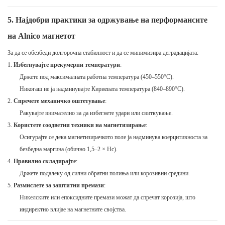
5. Најдобри практики за одржување на перформансите
на Alnico магнетот
За да се обезбеди долгорочна стабилност и да се минимизира деградацијата:
Избегнувајте прекумерни температури
:
Држете под максималната работна температура (450–550°C).
Никогаш не ја надминувајте Кириевата температура (840–890°C).
Спречете механичко оштетување
:
Ракувајте внимателно за да избегнете удари или свиткување.
Користете соодветни техники на магнетизирање
:
Осигурајте се дека магнетизирачкото поле ја надминува коерцитивноста за
безбедна маргина (обично 1,5–2 × Hc).
Правилно складирајте
:
Држете подалеку од силни обратни полиња или корозивни средини.
Размислете за заштитни премази
:
Никелските или епоксидните премази можат да спречат корозија, што
индиректно влијае на магнетните својства.