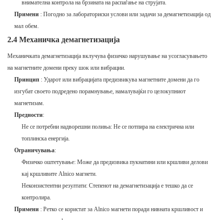
внимателна контрола на брзината на распаѓање на струјата.
Примени
: Погодно за лабораториски услови или задачи за демагнетизација од
мал обем.
2.4 Механичка демагнетизација
Механичката демагнетизација вклучува физичко нарушување на усогласувањето
на магнетните домени преку шок или вибрации.
Принцип
: Ударот или вибрацијата предизвикува магнетните домени да го
изгубат своето подредено порамнување, намалувајќи го целокупниот
магнетизам.
Предности
:
Не се потребни надворешни полиња: Не се потпира на електрична или
топлинска енергија.
Ограничувања
:
Физичко оштетување: Може да предизвика пукнатини или кршливи делови
кај кршливите Alnico магнети.
Неконзистентни резултати: Степенот на демагнетизација е тешко да се
контролира.
Примени
: Ретко се користат за Alnico магнети поради нивната кршливост и