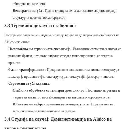
обновува по ладењето.
Неповратна загуба
: Трајно влошување на магнетните својства поради
структурни промени во материјалот.
3.3 Термички циклус и стабилност
Постојаното загревање и ладење може да влијае на долгорочната стабилност на
Alnico магнетите:
Несовпаѓање на термичката експанзија
: Различните елементи се шират со
различна брзина, што потенцијално создава микропукнатини со текот на
времето.
Фазни трансформации
: Продолжената изложеност на висока температура
може да ја промени α-фазната структура, намалувајќи ја коерцитивноста.
Стратегии за ублажување
:
Стабилна обработка со температурен циклус
: Постепено загревање и
ладење на магнетот за стабилизирање на неговата микроструктура.
Избегнување на брзи промени на температурата
: Спречување на
термички шок за минимизирање на пукање.
3.4 Студија на случај: Демагнетизација на Alnico на
висока температура