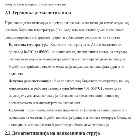
секој со свои предности и ограничувања.
2.1 Термичка демагнетизација
Термичката демагнетизација вклучува загревање на магнетот до температура над
неговата
Кириева температура (Tc)
, каде што магнетните домени стануваат
рандомизирани, а материјалот трајно ги губи своите феромагнетни својства.
Критична температура
: Кириевата температура на Alnico магнетите се
движи од
840°C до 890°C
, во зависност од специфичниот состав на легурата.
Загревањето над оваа температура резултира со неповратна демагнетизација,
бидејќи материјалот повеќе не може да ја задржи магнетизацијата дури и по
ладењето.
Делумна демагнетизација
: Ако се загрее под Кириевата температура, но над
максималната работна температура (обично 450–550°C)
, може да се
појави делумна демагнетизација. Степенот на демагнетизација зависи од
времетраењето и температурата на изложеност.
Примени
: Термичката демагнетизација често се користи за рециклирање или
пренамена на магнети, бидејќи целосно ја брише магнетната меморија. Сепак, не
е погодна за апликации што бараат реверзибилна демагнетизација.
2.2 Демагнетизација на наизменична струја