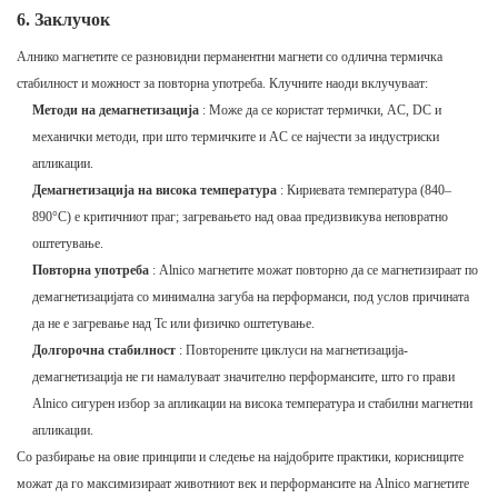
6. Заклучок
Алнико магнетите се разновидни перманентни магнети со одлична термичка
стабилност и можност за повторна употреба. Клучните наоди вклучуваат:
Методи на демагнетизација
: Може да се користат термички, AC, DC и
механички методи, при што термичките и AC се најчести за индустриски
апликации.
Демагнетизација на висока температура
: Кириевата температура (840–
890°C) е критичниот праг; загревањето над оваа предизвикува неповратно
оштетување.
Повторна употреба
: Alnico магнетите можат повторно да се магнетизираат по
демагнетизацијата со минимална загуба на перформанси, под услов причината
да не е загревање над Tc или физичко оштетување.
Долгорочна стабилност
: Повторените циклуси на магнетизација-
демагнетизација не ги намалуваат значително перформансите, што го прави
Alnico сигурен избор за апликации на висока температура и стабилни магнетни
апликации.
Со разбирање на овие принципи и следење на најдобрите практики, корисниците
можат да го максимизираат животниот век и перформансите на Alnico магнетите