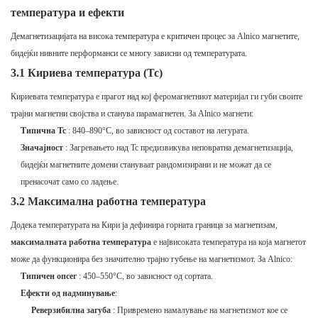
температура и ефекти
Демагнетизацијата на висока температура е критичен процес за Alnico магнетите,
бидејќи нивните перформанси се многу зависни од температурата.
3.1 Кириева температура (Tc)
Кириевата температура е прагот над кој феромагнетниот материјал ги губи своите
трајни магнетни својства и станува парамагнетен. За Alnico магнети:
Типична Tc
: 840–890°C, во зависност од составот на легурата.
Значајност
: Загревањето над Tc предизвикува неповратна демагнетизација,
бидејќи магнетните домени стануваат рандомизирани и не можат да се
пренасочат само со ладење.
3.2 Максимална работна температура
Додека температурата на Кири ја дефинира горната граница за магнетизам,
максималната работна температура
е највисоката температура на која магнетот
може да функционира без значително трајно губење на магнетизмот. За Alnico:
Типичен опсег
: 450–550°C, во зависност од сортата.
Ефекти од надминување
:
Реверзибилна загуба
: Привремено намалување на магнетизмот кое се