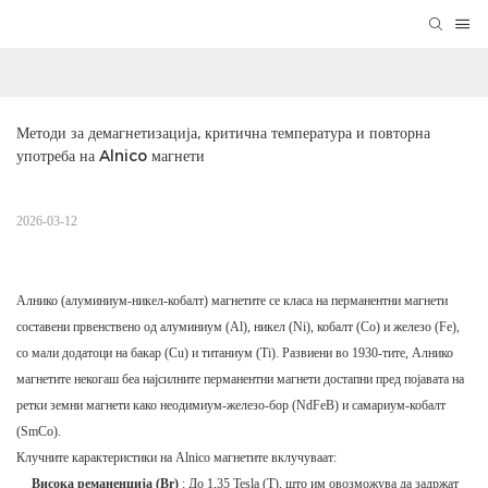
Методи за демагнетизација, критична температура и повторна 
употреба на Alnico магнети
2026-03-12
Алнико (алуминиум-никел-кобалт) магнетите се класа на перманентни магнети
составени првенствено од алуминиум (Al), никел (Ni), кобалт (Co) и железо (Fe),
со мали додатоци на бакар (Cu) и титаниум (Ti). Развиени во 1930-тите, Алнико
магнетите некогаш беа најсилните перманентни магнети достапни пред појавата на
ретки земни магнети како неодимиум-железо-бор (NdFeB) и самариум-кобалт
(SmCo).
Клучните карактеристики на Alnico магнетите вклучуваат:
Висока реманенција (Br)
: До 1,35 Tesla (T), што им овозможува да задржат