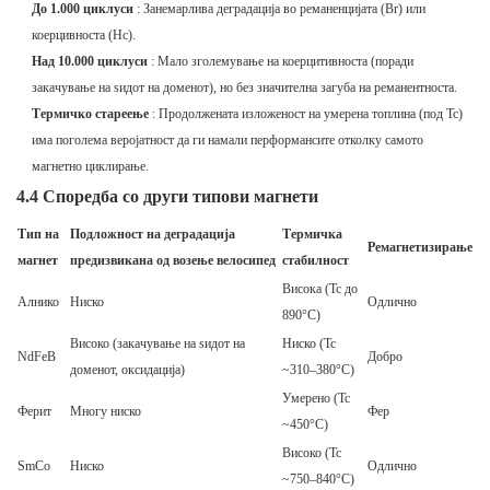
До 1.000 циклуси
: Занемарлива деградација во реманенцијата (Br) или
коерцивноста (Hc).
Над 10.000 циклуси
: Мало зголемување на коерцитивноста (поради
закачување на ѕидот на доменот), но без значителна загуба на реманентноста.
Термичко стареење
: Продолжената изложеност на умерена топлина (под Tc)
има поголема веројатност да ги намали перформансите отколку самото
магнетно циклирање.
4.4 Споредба со други типови магнети
Тип на
Подложност на деградација
Термичка
Ремагнетизирање
магнет
предизвикана од возење велосипед
стабилност
Висока (Tc до
Алнико
Ниско
Одлично
890°C)
Високо (закачување на ѕидот на
Ниско (Tc
NdFeB
Добро
доменот, оксидација)
~310–380°C)
Умерено (Tc
Ферит
Многу ниско
Фер
~450°C)
Високо (Tc
SmCo
Ниско
Одлично
~750–840°C)