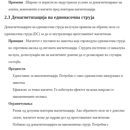
Примени
: Широко се користи во индустриски услови за демагнетизирање на
алатки, компоненти и магнети пред повторна магнетизација.
2.3 Демагнетизација на еднонасочна струја
Демагнетизацијата на еднонасочна струја вклучува примена на обратно поле со
еднонасочна струја (DC) за да се неутрализира преостанатиот магнетизам.
Принцип
: Магнетот е поставен во намотка која спроведува еднонасочна струја
во спротивна насока од неговата магнетизација. Струјата постепено се намалува
на нула, дозволувајќи им на магнетните домени да се релаксираат во случајна
состојба.
Предности
:
Едноставно за имплементација: Потребно е само еднонасочно напојување и
намотка.
Ефикасно за тенки магнети: Го избегнува ефектот на кожа поврзан со
наизменичните полиња.
Ограничувања
:
Ризик од делумна повторна магнетизација: Ако обратното поле не е доволно
силно, магнетот може да задржи дел од преостанатиот магнетизам.
Побавно од демагнетизацијата на наизменична струја: Потребна е