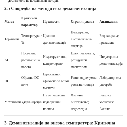
достапноста на поефикасни методи.
2.5 Споредба на методите за демагнетизација
Критичен
Метод
Предности
Ограничувања
Апликации
параметар
Неповратно;
Температура >
Целосна
Рециклирање,
Термички
висока цена на
Tc
демагнетизација
пренамена
енергија
Постепено
Ефект на кожата;
Недеструктивно;
Индустриска
AC
распаѓање на
резидуален
контролирано
демагнетизација
полето
магнетизам
Едноставно;
Обратно DC
Ризик од делумна
Лабораториска
DC
ефикасно за тенки
поле
ремагнетизација
употреба
магнети
Не се потребни
Физичко
Ретко се
Механички
Удар/вибрации
надворешни
оштетување;
користи за
полиња
недоследно
Алнико
3. Демагнетизација на висока температура: Критична