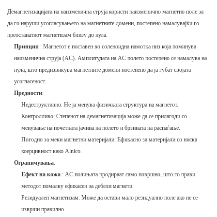
Демагнетизацијата на наизменична струја користи наизменично магнетно поле за
да го наруши усогласувањето на магнетните домени, постепено намалувајќи го
преостанатиот магнетизам близу до нула.
Принцип
: Магнетот е поставен во соленоидна намотка низ која поминува
наизменична струја (AC). Амплитудата на AC полето постепено се намалува на
нула, што предизвикува магнетните домени постепено да ја губат својата
усогласеност.
Предности
:
Недеструктивно: Не ја менува физичката структура на магнетот.
Контролливо: Степенот на демагнетизација може да се прилагоди со
менување на почетната јачина на полето и брзината на распаѓање.
Погодно за меки магнетни материјали: Ефикасно за материјали со ниска
коерцивност како Alnico.
Ограничувања
:
Ефект на кожа
: AC полињата продираат само површно, што го прави
методот помалку ефикасен за дебели магнети.
Резидуален магнетизам: Може да остави мало резидуално поле ако не се
изврши правилно.