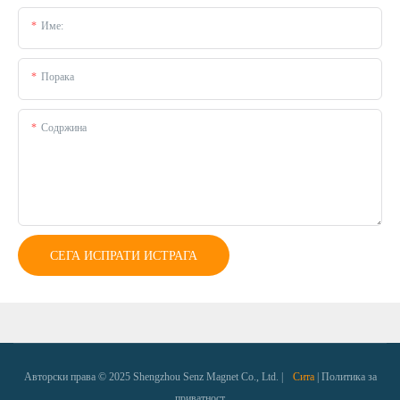
Име:
Порака
Содржина
СЕГА ИСПРАТИ ИСТРАГА
Авторски права © 2025 Shengzhou Senz Magnet Co., Ltd. |
Сита
|
Политика за
приватност