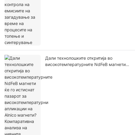
Дали технолошките откритија во
високотемпературните NdFeB магнети
ќе го истиснат пазарот за
високотемпературни апликации на
Alnico магнети? Компаративна анализа
на нивните предности и недостатоци