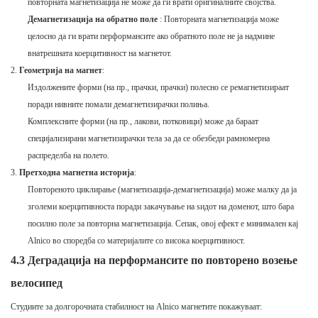
повторната магнетизација не може да ги врати оригиналните својства.
Демагнетизација на обратно поле
: Повторната магнетизација може
целосно да ги врати перформансите ако обратното поле не ја надмине
внатрешната коерцитивност на магнетот.
Геометрија на магнет
:
Издолжените форми (на пр., прачки, прачки) полесно се ремагнетизираат
поради нивните помали демагнетизирачки полиња.
Комплексните форми (на пр., лакови, потковици) може да бараат
специјализирани магнетизирачки тела за да се обезбеди рамномерна
распределба на полето.
Претходна магнетна историја
:
Повтореното циклирање (магнетизација-демагнетизација) може малку да ја
зголеми коерцитивноста поради закачување на ѕидот на доменот, што бара
посилно поле за повторна магнетизација. Сепак, овој ефект е минимален кај
Alnico во споредба со материјалите со висока коерцитивност.
4.3 Деградација на перформансите по повторено возење
велосипед
Студиите за долгорочната стабилност на Alnico магнетите покажуваат: