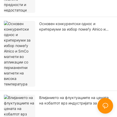
Основен конкурентски однос и
критериуми за избор помеѓу Alnico и
SmCo магнети во апликации со
перманентни магнети на висока
температура
Влијанието на флуктуациите на цената
на кобалтот врз индустријата за магнети
„Алнико“ и алтернативни решенија при
високи цени на кобалтот