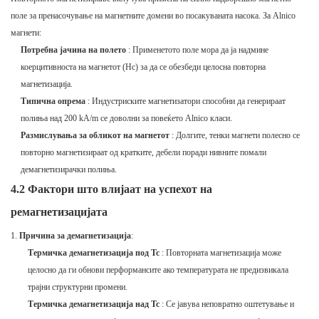
поле за пренасочување на магнетните домени во посакуваната насока. За Alnico
магнети:
Потребна јачина на полето
: Применетото поле мора да ја надмине
коерцитивноста на магнетот (Hc) за да се обезбеди целосна повторна
магнетизација.
Типична опрема
: Индустриските магнетизатори способни да генерираат
полиња над 200 kA/m се доволни за повеќето Alnico класи.
Размислувања за обликот на магнетот
: Долгите, тенки магнети полесно се
повторно магнетизираат од кратките, дебели поради нивните помали
демагнетизирачки полиња.
4.2 Фактори што влијаат на успехот на
ремагнетизацијата
Причина за демагнетизација
:
Термичка демагнетизација под Tc
: Повторната магнетизација може
целосно да ги обнови перформансите ако температурата не предизвикала
трајни структурни промени.
Термичка демагнетизација над Tc
: Се јавува неповратно оштетување и