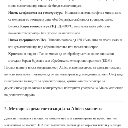
силна магнетизација откако ќе бидат магнетизирани.
Низок коефициент на температура
: Нивните магнетни својства минимално
се менуваат со температурата, обезбедувајќи стабилност во широк опсег.
Висока Кири температура (Tc)
: До 890°C, овозможувајќи работа на
покачени температури без губење на магнетизмот.
Ниска коерцивност (Hc)
: Типично помала од 160 kA/m, што ги прави склони
кон демагнетизација под обратни полиња или механички стрес.
Кршливи и тврди
: Тие не можат да се обработуваат со конвенционални
методи и бараат брусење или обработка со електрично празнење (EDM).
Поради нивната ниска коерцитивност, Alnico магнетите лесно се демагнетизираат,
но исто така можат повторно да се магнетизираат под соодветни услови. Овој труд
ги истражува методите за демагнетизација, критичната температура за
демагнетизација на висока температура и повторната употреба на Alnico магнетите
по демагнетизацијата.
2. Методи за демагнетизација за Alnico магнети
Демагнетизацијата е процес на намалување или елиминирање на преостанатиот
магнетизам во магнет. За Alnico магнетите, можат да се користат неколку методи,