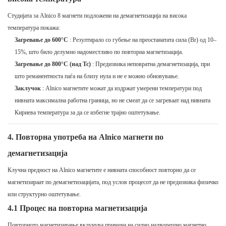
Студијата за Alnico 8 магнети подложени на демагнетизација на висока
температура покажа:
Загревање до 600°C
: Резултирало со губење на преостанатата сила (Br) од 10–
15%, што било делумно надоместливо по повторна магнетизација.
Загревање до 800°C (над Tc)
: Предизвика неповратна демагнетизација, при
што реманентноста паѓа на близу нула и не е можно обновување.
Заклучок
: Alnico магнетите можат да издржат умерени температури под
нивната максимална работна граница, но не смеат да се загреваат над нивната
Кириева температура за да се избегне трајно оштетување.
4. Повторна употреба на Alnico магнети по
демагнетизација
Клучна предност на Alnico магнетите е нивната способност повторно да се
магнетизираат по демагнетизацијата, под услов процесот да не предизвика физичко
или структурно оштетување.
4.1 Процес на повторна магнетизација
Повторното магнетизирање вклучува примена на силно надворешно магнетно