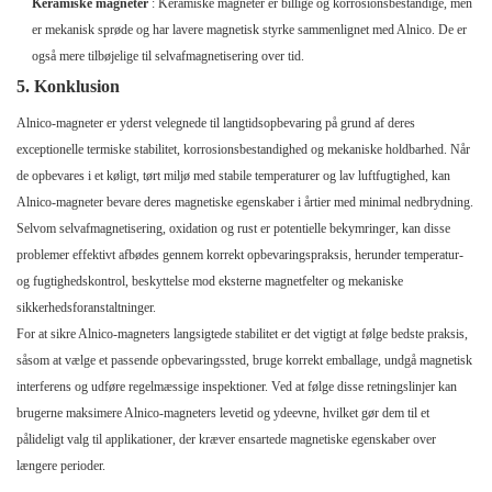
Keramiske magneter
: Keramiske magneter er billige og korrosionsbestandige, men
er mekanisk sprøde og har lavere magnetisk styrke sammenlignet med Alnico. De er
også mere tilbøjelige til selvafmagnetisering over tid.
5. Konklusion
Alnico-magneter er yderst velegnede til langtidsopbevaring på grund af deres
exceptionelle termiske stabilitet, korrosionsbestandighed og mekaniske holdbarhed. Når
de opbevares i et køligt, tørt miljø med stabile temperaturer og lav luftfugtighed, kan
Alnico-magneter bevare deres magnetiske egenskaber i årtier med minimal nedbrydning.
Selvom selvafmagnetisering, oxidation og rust er potentielle bekymringer, kan disse
problemer effektivt afbødes gennem korrekt opbevaringspraksis, herunder temperatur-
og fugtighedskontrol, beskyttelse mod eksterne magnetfelter og mekaniske
sikkerhedsforanstaltninger.
For at sikre Alnico-magneters langsigtede stabilitet er det vigtigt at følge bedste praksis,
såsom at vælge et passende opbevaringssted, bruge korrekt emballage, undgå magnetisk
interferens og udføre regelmæssige inspektioner. Ved at følge disse retningslinjer kan
brugerne maksimere Alnico-magneters levetid og ydeevne, hvilket gør dem til et
pålideligt valg til applikationer, der kræver ensartede magnetiske egenskaber over
længere perioder.