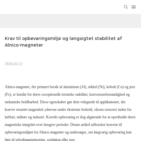
Krav til opbevaringsmiljø og langsigtet stabilitet af 
Alnico-magneter
2026-03-12
Alnico-magneter, der primært består af aluminium (Al), nikkel (Ni), kobolt (Co) og jern
(Fe), er kendte for deres exceptionelle termiske stabilitet, korrosionsbestandighed og
mekaniske holdbarhed. Disse egenskaber gør dem velegnede til applikationer, der
kræver ensartet magnetisk ydeevne under ekstreme forhold, såsom sensorer inden for
luftfart, militær og industri. Korrekt opbevaring er dog afgørende for at opretholde deres
magnetiske integritet over længere perioder. Denne artikel udforsker kravene til
opbevaringsmiljøet for Alnico-magneter og undersøger, om langvarig opbevaring kan
føre til selvafmagnetisering, oxidation eller rust.