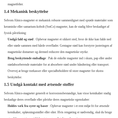
magnetfelter.
1.4 Mekanisk beskyttelse
Selvom Alnico-magneter er mekanisk robuste sammenlignet med sprøde materialer som
keramiske eller samarium-kobolt (SmCo) magneter, kan de stadig blive beskadiget af
fysisk påvirkning:
Undgå fald og stød
: Opbevar magneter et sikkert sted, hvor de ikke kan falde ned
eller støde sammen med hårde overflader. Gentagne stød kan forstyrre justeringen af ​​
magnetiske domæner og dermed reducere den magnetiske styrke.
Brug beskyttende emballage
: Pak de enkelte magneter ind i skum, pap eller andre
stødabsorberende materialer for at absorbere stød under håndtering eller transport.
Overvej at bruge trækasser eller specialbeholdere til store magneter for ekstra
beskyttelse.
1.5 Undgå kontakt med ætsende stoffer
Selvom Alnico-magneter generelt er korrosionsbestandige, kan visse kemikalier stadig
beskadige deres overflade eller påvirke deres magnetiske egenskaber:
Holdes væk fra syrer og baser
: Opbevar magneter i et rent miljø fri for ætsende
kemikalier, opløsningsmidler eller olier. Hvis rengøring er nødvendig, skal du bruge