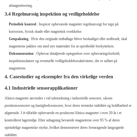
afmagnetisering.
3.4 Regelmæssig inspektion og vedligeholdelse
Periodisk kontrol
: Inspicer opbevarede magneter regelmæssigt for tegn på
korrosion, fysisk skade eller magnetisk svækkelse.
Genpakning
: Hvis den originale emballage bliver beskadiget eller nedbrudt, skal
magneterne pakkes om med nye materialer for at opretholde beskyttelsen.
Dokumentation
: Opbevar detaljerede optegnelser over opbevaringsforhold,
inspektionsdatoer og eventuelle vedligeholdelsesaktiviteter, der er udført på
magneterne.
4. Casestudier og eksempler fra den virkelige verden
4.1 Industrielle sensorapplikationer
Alnico-magneter anvendes i vid udstrækning i industrielle sensorer, såsom
positionssensorer og hastighedssensorer, hvor deres termiske stabilitet og holdbarhed er
afgørende. I ét tilfælde opbevarede en producent Alnico-magneter i over 20 år i et
kontrolleret lagermiljø. Efter udtagning bevarede magneterne over 95 % af deres
oprindelige magnetiske styrke, hvilket demonstrerer deres fremragende langsigtede
stabilitet.