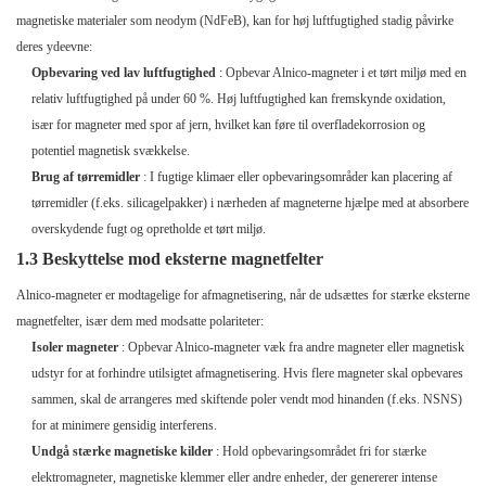
magnetiske materialer som neodym (NdFeB), kan for høj luftfugtighed stadig påvirke
deres ydeevne:
Opbevaring ved lav luftfugtighed
: Opbevar Alnico-magneter i et tørt miljø med en
relativ luftfugtighed på under 60 %. Høj luftfugtighed kan fremskynde oxidation,
især for magneter med spor af jern, hvilket kan føre til overfladekorrosion og
potentiel magnetisk svækkelse.
Brug af tørremidler
: I fugtige klimaer eller opbevaringsområder kan placering af
tørremidler (f.eks. silicagelpakker) i nærheden af ​​magneterne hjælpe med at absorbere
overskydende fugt og opretholde et tørt miljø.
1.3 Beskyttelse mod eksterne magnetfelter
Alnico-magneter er modtagelige for afmagnetisering, når de udsættes for stærke eksterne
magnetfelter, især dem med modsatte polariteter:
Isoler magneter
: Opbevar Alnico-magneter væk fra andre magneter eller magnetisk
udstyr for at forhindre utilsigtet afmagnetisering. Hvis flere magneter skal opbevares
sammen, skal de arrangeres med skiftende poler vendt mod hinanden (f.eks. NSNS)
for at minimere gensidig interferens.
Undgå stærke magnetiske kilder
: Hold opbevaringsområdet fri for stærke
elektromagneter, magnetiske klemmer eller andre enheder, der genererer intense