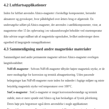
4.2 Luftfartsapplikationer
Inden for luftfart anvendes Alnico-magneter i forskellige komponenter, herunder
aktuatorer og gyroskoper, hvor pålidelighed over årtiers brug er afgørende. En
undersøgelse udført på Alnico-magneter, der anvendes i satellitkomponenter, viste, at
magneterne efter 15 års opbevaring i en vakuumforseglet beholder ved stuetemperatur
ikke udviste noget målbart tab af magnetiske egenskaber, hvilket understreger deres
egnethed til langsigtede rumapplikationer.
4.3 Sammenligning med andre magnetiske materialer
Sammenlignet med andre permanente magneter udviser Alnico-magneter overlegen
langtidsstabilitet:
NdFeB-magneter
: Selvom NdFeB-magneter tilbyder højere magnetisk styrke, er de
mere modtagelige for korrosion og termisk afmagnetisering. Uden passende
belægninger kan NdFeB-magneter ruste inden for måneder i fugtige miljøer og miste
betydelig magnetisk styrke ved temperaturer over 100°C.
SmCo-magneter
: SmCo-magneter er meget korrosionsbestandige og termisk
stabile, men er mere sprøde end Alnico og kan beskadiges af fysisk påvirkning.
Deres høje pris begrænser også deres anvendelse i nogle applikationer.