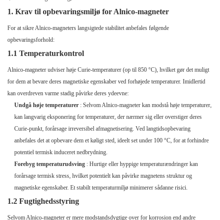
1. Krav til opbevaringsmiljø for Alnico-magneter
For at sikre Alnico-magneters langsigtede stabilitet anbefales følgende
opbevaringsforhold:
1.1 Temperaturkontrol
Alnico-magneter udviser høje Curie-temperaturer (op til 850 °C), hvilket gør det muligt
for dem at bevare deres magnetiske egenskaber ved forhøjede temperaturer. Imidlertid
kan overdreven varme stadig påvirke deres ydeevne:
Undgå høje temperaturer
: Selvom Alnico-magneter kan modstå høje temperaturer,
kan langvarig eksponering for temperaturer, der nærmer sig eller overstiger deres
Curie-punkt, forårsage irreversibel afmagnetisering. Ved langtidsopbevaring
anbefales det at opbevare dem et køligt sted, ideelt set under 100 °C, for at forhindre
potentiel termisk induceret nedbrydning.
Forebyg temperaturudsving
: Hurtige eller hyppige temperaturændringer kan
forårsage termisk stress, hvilket potentielt kan påvirke magnetens struktur og
magnetiske egenskaber. Et stabilt temperaturmiljø minimerer sådanne risici.
1.2 Fugtighedsstyring
Selvom Alnico-magneter er mere modstandsdygtige over for korrosion end andre