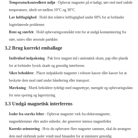
Temperaturkontrolleret miljø
: Opbevar magneter på et køligt, tørt sted med stabile
temperaturer, ideelt set mellem 10°C og 30°C.
Lav luftfugtighed
: Hold den relative luftfugtighed under 60% for at forhindre
fugtrelaterede problemer.
Rent og støvfrit
: Hold opbevaringsområdet rent for at undgå kontaminering fra
støv, snavs eller ætsende partikler.
3.2 Brug korrekt emballage
Individuel indpakning
: Pak hver magnet ind i antistatisk skum, pap eller plastik
for at forhindre fysisk skade og gensidig interferens.
Sikre beholdere
: Placer indpakkede magneter i robuste kasser eller kasser for at
beskytte dem mod stød under håndtering eller transport.
Mærkning
: Mærk beholdere tydeligt med magnettype, mængde og opbevaringsdato
for nem sporing og lagerstyring.
3.3 Undgå magnetisk interferens
Isoler fra stærke felter
: Opbevar magneter væk fra elektromagneter,
magnetklemmer eller andre enheder, der genererer intense magnetfelter.
Korrekt orientering
: Hvis du opbevarer flere magneter sammen, skal du arrangere
dem med skiftende poler vendt mod hinanden for at minimere gensidig