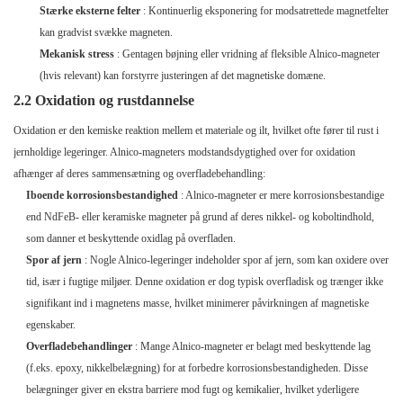
Stærke eksterne felter
: Kontinuerlig eksponering for modsatrettede magnetfelter
kan gradvist svække magneten.
Mekanisk stress
: Gentagen bøjning eller vridning af fleksible Alnico-magneter
(hvis relevant) kan forstyrre justeringen af ​​det magnetiske domæne.
2.2 Oxidation og rustdannelse
Oxidation er den kemiske reaktion mellem et materiale og ilt, hvilket ofte fører til rust i
jernholdige legeringer. Alnico-magneters modstandsdygtighed over for oxidation
afhænger af deres sammensætning og overfladebehandling:
Iboende korrosionsbestandighed
: Alnico-magneter er mere korrosionsbestandige
end NdFeB- eller keramiske magneter på grund af deres nikkel- og koboltindhold,
som danner et beskyttende oxidlag på overfladen.
Spor af jern
: Nogle Alnico-legeringer indeholder spor af jern, som kan oxidere over
tid, især i fugtige miljøer. Denne oxidation er dog typisk overfladisk og trænger ikke
signifikant ind i magnetens masse, hvilket minimerer påvirkningen af ​​magnetiske
egenskaber.
Overfladebehandlinger
: Mange Alnico-magneter er belagt med beskyttende lag
(f.eks. epoxy, nikkelbelægning) for at forbedre korrosionsbestandigheden. Disse
belægninger giver en ekstra barriere mod fugt og kemikalier, hvilket yderligere