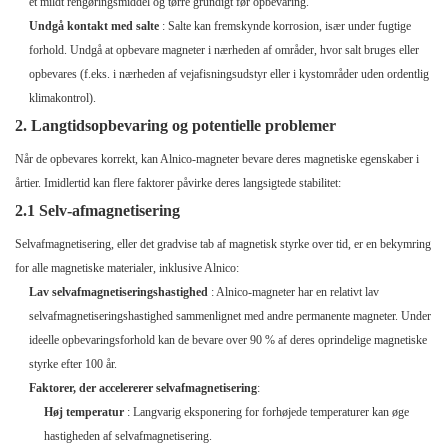
et mildt rengøringsmiddel og tørre grundigt før opbevaring.
Undgå kontakt med salte
: Salte kan fremskynde korrosion, især under fugtige
forhold. Undgå at opbevare magneter i nærheden af ​​områder, hvor salt bruges eller
opbevares (f.eks. i nærheden af ​​vejafisningsudstyr eller i kystområder uden ordentlig
klimakontrol).
2. Langtidsopbevaring og potentielle problemer
Når de opbevares korrekt, kan Alnico-magneter bevare deres magnetiske egenskaber i
årtier. Imidlertid kan flere faktorer påvirke deres langsigtede stabilitet:
2.1 Selv-afmagnetisering
Selvafmagnetisering, eller det gradvise tab af magnetisk styrke over tid, er en bekymring
for alle magnetiske materialer, inklusive Alnico:
Lav selvafmagnetiseringshastighed
: Alnico-magneter har en relativt lav
selvafmagnetiseringshastighed sammenlignet med andre permanente magneter. Under
ideelle opbevaringsforhold kan de bevare over 90 % af deres oprindelige magnetiske
styrke efter 100 år.
Faktorer, der accelererer selvafmagnetisering
:
Høj temperatur
: Langvarig eksponering for forhøjede temperaturer kan øge
hastigheden af ​​selvafmagnetisering.