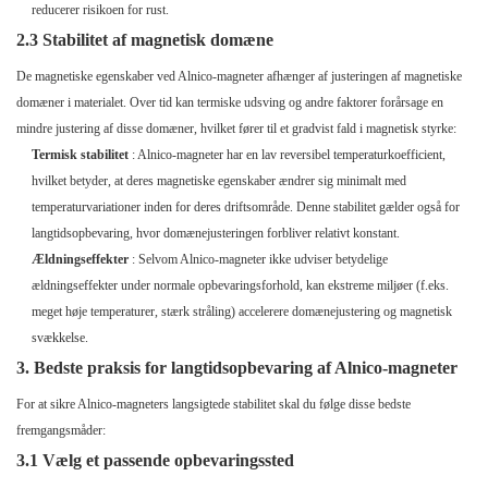
reducerer risikoen for rust.
2.3 Stabilitet af magnetisk domæne
De magnetiske egenskaber ved Alnico-magneter afhænger af justeringen af ​​magnetiske
domæner i materialet. Over tid kan termiske udsving og andre faktorer forårsage en
mindre justering af disse domæner, hvilket fører til et gradvist fald i magnetisk styrke:
Termisk stabilitet
: Alnico-magneter har en lav reversibel temperaturkoefficient,
hvilket betyder, at deres magnetiske egenskaber ændrer sig minimalt med
temperaturvariationer inden for deres driftsområde. Denne stabilitet gælder også for
langtidsopbevaring, hvor domænejusteringen forbliver relativt konstant.
Ældningseffekter
: Selvom Alnico-magneter ikke udviser betydelige
ældningseffekter under normale opbevaringsforhold, kan ekstreme miljøer (f.eks.
meget høje temperaturer, stærk stråling) accelerere domænejustering og magnetisk
svækkelse.
3. Bedste praksis for langtidsopbevaring af Alnico-magneter
For at sikre Alnico-magneters langsigtede stabilitet skal du følge disse bedste
fremgangsmåder:
3.1 Vælg et passende opbevaringssted