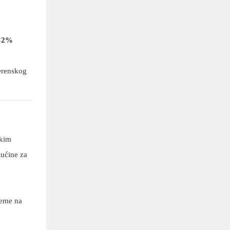
<2%
erenskog
okim
kućine za
reme na