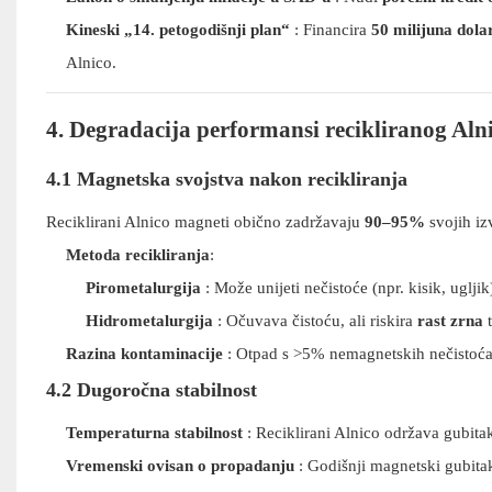
Kineski „14. petogodišnji plan“
: Financira
50 milijuna dola
Alnico.
4. Degradacija performansi recikliranog Aln
4.1 Magnetska svojstva nakon recikliranja
Reciklirani Alnico magneti obično zadržavaju
90–95%
svojih iz
Metoda recikliranja
:
Pirometalurgija
: Može unijeti nečistoće (npr. kisik, uglji
Hidrometalurgija
: Očuvava čistoću, ali riskira
rast zrna
t
Razina kontaminacije
: Otpad s >5% nemagnetskih nečistoća 
4.2 Dugoročna stabilnost
Temperaturna stabilnost
: Reciklirani Alnico održava gubit
Vremenski ovisan o propadanju
: Godišnji magnetski gubita