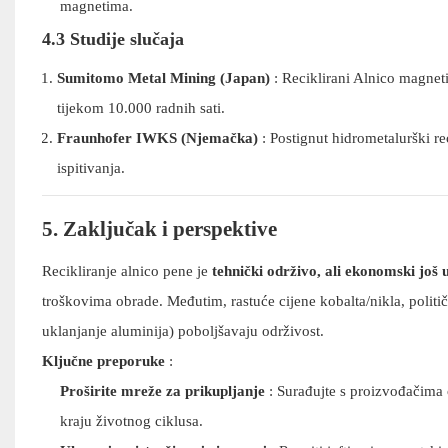
magnetima.
4.3 Studije slučaja
Sumitomo Metal Mining (Japan)
: Reciklirani Alnico magnet
tijekom 10.000 radnih sati.
Fraunhofer IWKS (Njemačka)
: Postignut hidrometalurški rec
ispitivanja.
5. Zaključak i perspektive
Recikliranje alnico pene je
tehnički održivo, ali ekonomski još u
troškovima obrade. Međutim, rastuće cijene kobalta/nikla, polit
uklanjanje aluminija) poboljšavaju održivost.
Ključne preporuke
:
Proširite mreže za prikupljanje
: Surađujte s proizvođačima 
kraju životnog ciklusa.