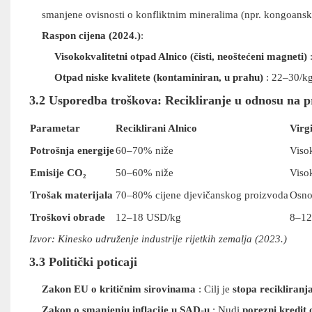
smanjene ovisnosti o konfliktnim mineralima (npr. kongoanski
Raspon cijena (2024.)
:
Visokokvalitetni otpad Alnico (čisti, neoštećeni magneti)
Otpad niske kvalitete (kontaminiran, u prahu)
:
22–30/kg
3.2 Usporedba troškova: Recikliranje u odnosu na 
Parametar
Reciklirani Alnico
Virg
Potrošnja energije
60–70% niže
Visok
Emisije CO₂
50–60% niže
Viso
Trošak materijala
70–80% cijene djevičanskog proizvoda
Osno
Troškovi obrade
12–18 USD/kg
8–12
Izvor: Kinesko udruženje industrije rijetkih zemalja (2023.)
3.3 Politički poticaji
Zakon EU o kritičnim sirovinama
: Cilj je
stopa recikliran
Zakon o smanjenju inflacije u SAD-u
: Nudi
porezni kredit