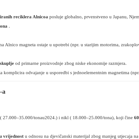
ziranih reciklera Alnicoa
posluje globalno, prvenstveno u Japanu, Njem
tona
.
na Alnico magneta ostaje u upotrebi (npr. u starijim motorima, zrakopl
skuplje
od primarne proizvodnje zbog niske ekonomije razmjera.
ta komplicira odvajanje u usporedbi s jednoelementnim magnetima (npr
-a
 (
27.000–35.000/tonau2024.) i nikl (
18.000–25.000/tona), koji čine
6
 vrijednost
u odnosu na djevičanski materijal zbog manjeg utjecaja na 