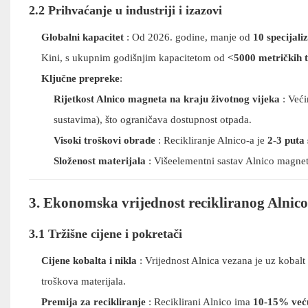
2.2 Prihvaćanje u industriji i izazovi
Globalni kapacitet
: Od 2026. godine, manje od
10 specijali
Kini, s ukupnim godišnjim kapacitetom od
<5000 metričkih 
Ključne prepreke
:
Rijetkost Alnico magneta na kraju životnog vijeka
: Veći
sustavima), što ograničava dostupnost otpada.
Visoki troškovi obrade
: Recikliranje Alnico-a je
2-3 puta 
Složenost materijala
: Višeelementni sastav Alnico magne
3. Ekonomska vrijednost recikliranog Alnico
3.1 Tržišne cijene i pokretači
Cijene kobalta i nikla
: Vrijednost Alnica vezana je uz kobalt
troškova materijala.
Premija za recikliranje
: Reciklirani Alnico ima
10-15% veću