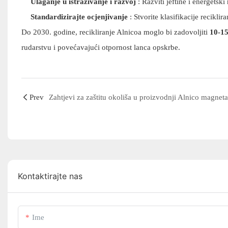
Ulaganje u istraživanje i razvoj
: Razviti jeftine i energetski
Standardizirajte ocjenjivanje
: Stvorite klasifikacije reciklir
Do 2030. godine, recikliranje Alnicoa moglo bi zadovoljiti
10-1
rudarstvu i povećavajući otpornost lanca opskrbe.
Prev
Kontaktirajte nas
Ime