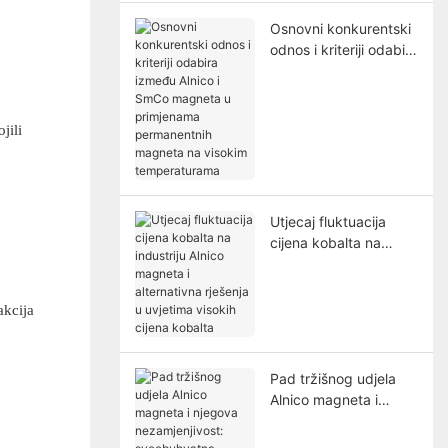
Osnovni konkurentski
odnos i kriteriji odabira
između Alnico i SmCo
magneta u
primjenama
jili
permanentnih
magneta na visokim
temperaturama
Utjecaj fluktuacija
cijena kobalta na
industriju Alnico
magneta i alternativna
rješenja u uvjetima
akcija
visokih cijena kobalta
Pad tržišnog udjela
Alnico magneta i
njegova
nezamjenjivost: