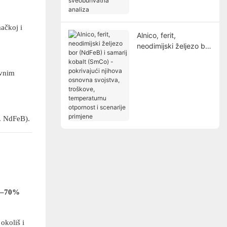
sveobuhvatna analiza
ačkoj i
Alnico, ferit,
neodimijski željezo bor
(NdFeB) i samarij
kobalt (SmCo) -
ovnim
pokrivajući njihova
osnovna svojstva,
troškove,
temperaturnu
. NdFeB).
otpornost i scenarije
primjene
0–70%
okoliš i