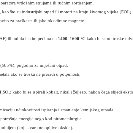
paratora vrtložnim strujama ili ručnim sortiranjem.
, kao što su industrijski otpad ili motori na kraju životnog vijeka (EOL).
ito za praškaste ili jako oksidirane magnete.
EAF) ili indukcijskim pećima na
1400–1600 °C
kako bi se od troske odvo
a (≥85%); pogodno za miješani otpad.
tala ako se troska ne preradi u potpunosti.
SO₄) kako bi se ispirali kobalt, nikal i željezo, nakon čega slijedi ekstr
mizaciju učinkovitosti ispiranja i smanjenje kemijskog otpada.
potrošnja energije nego kod pirometalurgije.
inijem (koji stvara netopljive okside).