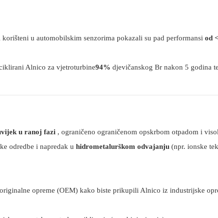
i korišteni u automobilskim senzorima pokazali su pad performansi
od 
iklirani Alnico za vjetroturbine
94%
djevičanskog Br nakon 5 godina t
vijek u ranoj fazi
, ograničeno ograničenom opskrbom otpadom i vis
ičke odredbe i napredak u
hidrometalurškom odvajanju
(npr. ionske te
originalne opreme (OEM) kako biste prikupili Alnico iz industrijske op