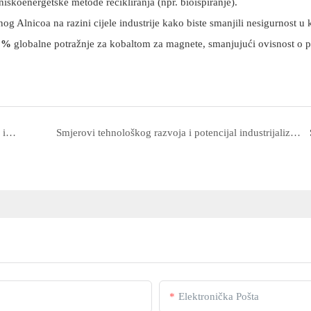
 niskoenergetske metode recikliranja (npr. bioispiranje).
anog Alnicoa na razini cijele industrije kako biste smanjili nesigurnost u k
5%
globalne potražnje za kobaltom za magnete, smanjujući ovisnost o
Zahtjevi za zaštitu okoliša u proizvodnji Alnico magneta i kontrola emisija onečišćenja tijekom procesa taljenja i sinteriranja
Smjerovi tehnološkog razvoja i potencijal industrijalizacije Alnico magneta
Elektronička Pošta