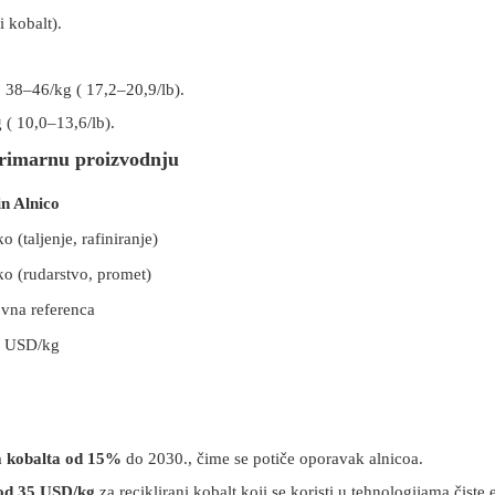
 kobalt).
:
38–46/kg (
17,2–20,9/lb).
 (
10,0–13,6/lb).
primarnu proizvodnju
in Alnico
o (taljenje, rafiniranje)
ko (rudarstvo, promet)
vna referenca
 USD/kg
ja kobalta od 15%
do 2030., čime se potiče oporavak alnicoa.
 od 35 USD/kg
za reciklirani kobalt koji se koristi u tehnologijama čiste 