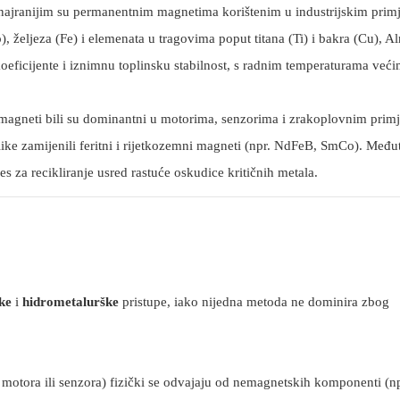
u najranijim su permanentnim magnetima korištenim u industrijskim pri
), željeza (Fe) i elemenata u tragovima poput titana (Ti) i bakra (Cu), A
oeficijente i iznimnu toplinsku stabilnost, s radnim temperaturama već
magneti bili su dominantni u motorima, senzorima i zrakoplovnim pri
like zamijenili feritni i rijetkozemni magneti (npr. NdFeB, SmCo). Među
s za recikliranje usred rastuće oskudice kritičnih metala.
ke
i
hidrometalurške
pristupe, iako nijedna metoda ne dominira zbog
 motora ili senzora) fizički se odvajaju od nemagnetskih komponenti (np