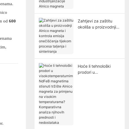
mjenama.
magneta
lnico
Zahtjevi za zaštitu
im od
600
okoliša u proizvodnji
Alnico magneta i
mjenama
kontrola emisija
onečišćenja tijekom
tim,
procesa taljenja i
sinteriranja
Hoće li tehnološki
prodori u
visokotemperaturnim
NdFeB magnetima
stisnuti tržište Alnico
magneta za primjenu
na visokim
temperaturama?
Komparativna analiza
njihovih prednosti i
r.
nedostataka