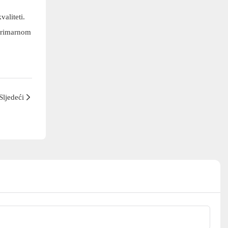
valiteti.
 primarnom
Sljedeći