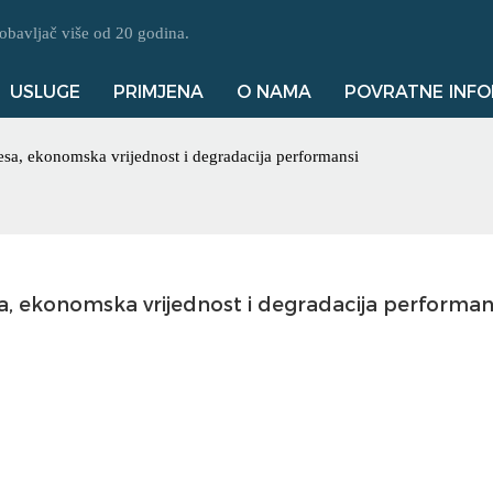
obavljač više od 20 godina.
USLUGE
PRIMJENA
O NAMA
POVRATNE INFO
esa, ekonomska vrijednost i degradacija performansi
a, ekonomska vrijednost i degradacija performan