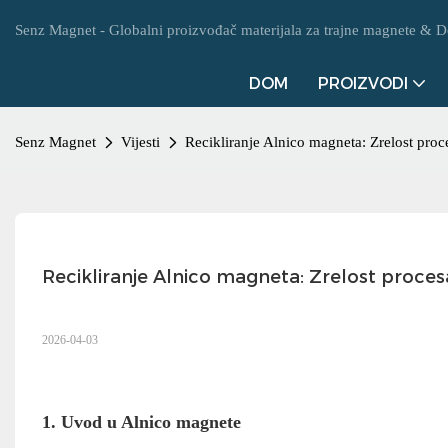
Senz Magnet - Globalni proizvođač materijala za trajne magnete & D
DOM
PROIZVODI
Senz Magnet
Vijesti
Recikliranje Alnico magneta: Zrelost proc
Recikliranje Alnico magneta: Zrelost proces
2026-04-03
1. Uvod u Alnico magnete