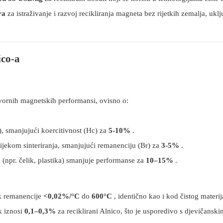
ra
za istraživanje i razvoj recikliranja magneta bez rijetkih zemalja, uklj
ico-a
vornih magnetskih performansi, ovisno o:
k), smanjujući koercitivnost (Hc) za
5-10%
.
ijekom sinteriranja, smanjujući remanenciju (Br) za
3-5%
.
(npr. čelik, plastika) smanjuje performanse za
10–15%
.
ak remanencije
<0,02%/°C
do
600°C
, identično kao i kod čistog materij
k iznosi
0,1–0,3%
za reciklirani Alnico, što je usporedivo s djevičanski