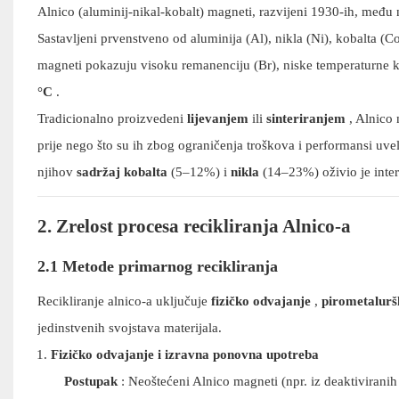
Alnico (aluminij-nikal-kobalt) magneti, razvijeni 1930-ih, međ
Sastavljeni prvenstveno od aluminija (Al), nikla (Ni), kobalta (Co
magneti pokazuju visoku remanenciju (Br), niske temperaturne k
°C
.
Tradicionalno proizvedeni
lijevanjem
ili
sinteriranjem
, Alnico 
prije nego što su ih zbog ograničenja troškova i performansi uve
njihov
sadržaj kobalta
(5–12%) i
nikla
(14–23%) oživio je intere
2. Zrelost procesa recikliranja Alnico-a
2.1 Metode primarnog recikliranja
Recikliranje alnico-a uključuje
fizičko odvajanje
,
pirometalurš
jedinstvenih svojstava materijala.
Fizičko odvajanje i izravna ponovna upotreba
Postupak
: Neoštećeni Alnico magneti (npr. iz deaktiviranih