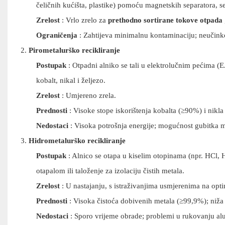
čeličnih kućišta, plastike) pomoću magnetskih separatora, se
Zrelost
: Vrlo zrelo za
prethodno sortirane tokove otpada
Ograničenja
: Zahtijeva minimalnu kontaminaciju; neučinkov
Pirometalurško recikliranje
Postupak
: Otpadni alniko se tali u elektrolučnim pećima (
kobalt, nikal i željezo.
Zrelost
: Umjereno zrela.
Prednosti
: Visoke stope iskorištenja kobalta (≥90%) i nikl
Nedostaci
: Visoka potrošnja energije; mogućnost gubitka me
Hidrometalurško recikliranje
Postupak
: Alnico se otapa u kiselim otopinama (npr. HCl, H₂
otapalom ili taloženje za izolaciju čistih metala.
Zrelost
: U nastajanju, s istraživanjima usmjerenima na opti
Prednosti
: Visoka čistoća dobivenih metala (≥99,9%); niža 
Nedostaci
: Sporo vrijeme obrade; problemi u rukovanju alum