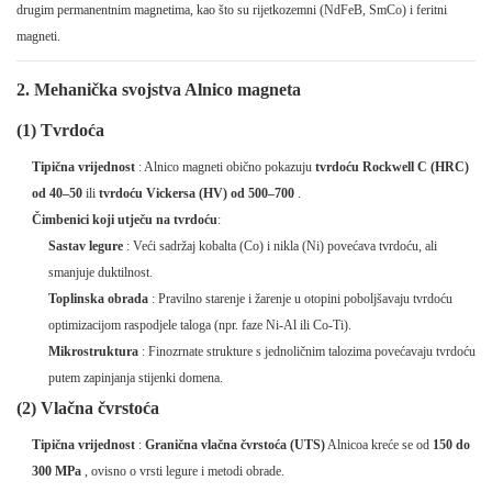
drugim permanentnim magnetima, kao što su rijetkozemni (NdFeB, SmCo) i feritni
magneti.
2. Mehanička svojstva Alnico magneta
(1) Tvrdoća
Tipična vrijednost
: Alnico magneti obično pokazuju
tvrdoću Rockwell C (HRC)
od 40–50
ili
tvrdoću Vickersa (HV) od 500–700
.
Čimbenici koji utječu na tvrdoću
:
Sastav legure
: Veći sadržaj kobalta (Co) i nikla (Ni) povećava tvrdoću, ali
smanjuje duktilnost.
Toplinska obrada
: Pravilno starenje i žarenje u otopini poboljšavaju tvrdoću
optimizacijom raspodjele taloga (npr. faze Ni-Al ili Co-Ti).
Mikrostruktura
: Finozrnate strukture s jednoličnim talozima povećavaju tvrdoću
putem zapinjanja stijenki domena.
(2) Vlačna čvrstoća
Tipična vrijednost
:
Granična vlačna čvrstoća (UTS)
Alnicoa kreće se od
150 do
300 MPa
, ovisno o vrsti legure i metodi obrade.