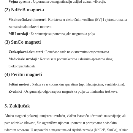
Vojna oprema
: Otporna na demagnetizaciju uslijed udara i vibracija.
(2) NdFeB magneta
Visokoučinkoviti motori
: Koriste se u električnim vozilima (EV) i vjetroturbinama
za maksimalni okretni moment.
MRI uređaji
: Za snimanje su potrebna jaka magnetska polja.
(3) SmCo magneti
Zrakoplovni aktuatori
: Pouzdano rade na ekstremnim temperaturama.
Medicinski uređaji
: Koristi se u pacemakerima i slušnim aparatima zbog
biokompatibilnosti.
(4) Feritni magneti
Jeftini motori
: Nalaze se u kućanskim aparatima (npr. hladnjacima, ventilatorima).
Zvučnici
: Osiguravaju odgovarajuća magnetska polja uz minimalne troškove.
5. Zaključak
Alnico magneti pokazuju umjerenu tvrdoću, vlačnu čvrstoću i čvrstoću na savijanje, ali
pate od niske žilavosti, što ograničava njihovu upotrebu u primjenama s visokim
udarnim otporom. U usporedbi s magnetima od rijetkih zemalja (NdFeB, SmCo), Alnico