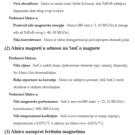
Veća obradivost
: Alnico se može rezati, bušiti ili brusiti, dok NdFeB zahtijeva
dijamantne alate zbog svoje tvrdoće.
Nedostaci Alnico-a
:
Proizvod niže magnetske energije
: Alnico's
BH
max (~5–10 MGOe) je mnogo
niži od NdFeB-ovog (~40–50 MGOe).
Niža koercitivnost
: Alnico je sklon demagnetizaciji pod utjecajem obrnutih polja.
(2) Alnico magneti u odnosu na SmCo magnete
Prednosti Alnicoa
:
Niža cijena
: SmCo sadrži skupe rijetkozemne elemente (npr. samarij, disprozij),
što Alnico čini ekonomičnijim.
Bolja otpornost na koroziju
: Alnico ne zahtijeva premaze, dok SmCo može
oksidirati u vlažnim okruženjima.
Nedostaci Alnico-a
:
Niže magnetske performanse
: SmCo ima veće
BH
maks. (~25–32 MGOe) i
koercitivnost (~600–800 kA/m).
Niži temperaturni koeficijent
: SmCo-ova remanencija se manje mijenja s
temperaturom (-0,03%/°C u odnosu na Alnico-ovu -0,02%/°C).
(3) Alnico nasuprot feritnim magnetima