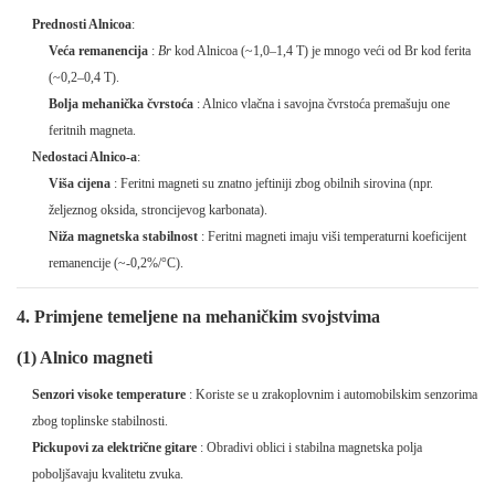
Prednosti Alnicoa
:
Veća remanencija
:
Br
kod Alnicoa (~1,0–1,4 T) je mnogo veći od Br kod ferita
(~0,2–0,4 T).
Bolja mehanička čvrstoća
: Alnico vlačna i savojna čvrstoća premašuju one
feritnih magneta.
Nedostaci Alnico-a
:
Viša cijena
: Feritni magneti su znatno jeftiniji zbog obilnih sirovina (npr.
željeznog oksida, stroncijevog karbonata).
Niža magnetska stabilnost
: Feritni magneti imaju viši temperaturni koeficijent
remanencije (~-0,2%/°C).
4. Primjene temeljene na mehaničkim svojstvima
(1) Alnico magneti
Senzori visoke temperature
: Koriste se u zrakoplovnim i automobilskim senzorima
zbog toplinske stabilnosti.
Pickupovi za električne gitare
: Obradivi oblici i stabilna magnetska polja
poboljšavaju kvalitetu zvuka.