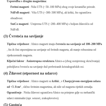
Usporedba s drugim magnetima
:
Feritni magneti
: Niža UTS (~50–100 MPa) zbog svoje keramičke prirode.
NdFeB magneti
: Viša UTS (~300–500 MPa), ali krhki, što ograničava
obradivost.
SmCo magneti
: Umjerena UTS (~200–400 MPa) s boljom žilavošću od
NdFeB.
(3) Čvrstoća na savijanje
Tipična vrijednost
: Alnico magneti imaju
čvrstoću na savijanje od 100–200 MPa
, što ih čini otpornijima na savijanje od feritnih magneta, ali manje robusnima od
rijetkozemnih magneta.
Ključni faktor
:
Anizotropna struktura
Alnico-a (zbog usmjerenog skrućivanja)
poboljšava čvrstoću na savijanje duž preferiranih kristalografskih osi.
(4) Žilavost (otpornost na udarce)
Tipična vrijednost
: Alnico magneti su
krhki
, s
Charpyjevom energijom udara
od <5 J/cm²
, slično feritnim magnetima, ali niže od magneta rijetkih zemalja.
Ograničenje
: Niska žilavost ograničava Alnico na primjene gdje su mehanički
udarci minimalni (npr. senzori, zrakoplovstvo).
(5) Gustoća