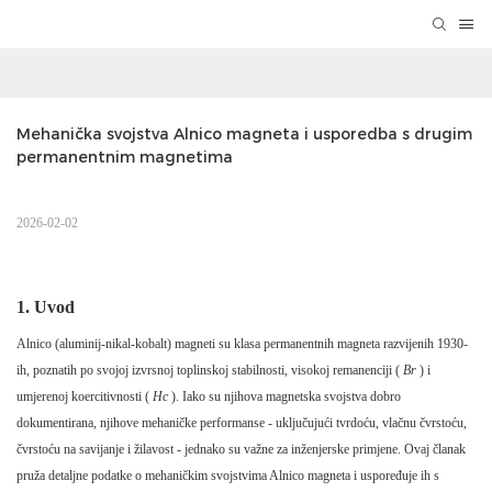
Mehanička svojstva Alnico magneta i usporedba s drugim 
permanentnim magnetima
2026-02-02
1. Uvod
Alnico (aluminij-nikal-kobalt) magneti su klasa permanentnih magneta razvijenih 1930-
ih, poznatih po svojoj izvrsnoj toplinskoj stabilnosti, visokoj remanenciji (
Br
) i
umjerenoj koercitivnosti (
Hc
). Iako su njihova magnetska svojstva dobro
dokumentirana, njihove mehaničke performanse - uključujući tvrdoću, vlačnu čvrstoću,
čvrstoću na savijanje i žilavost - jednako su važne za inženjerske primjene. Ovaj članak
pruža detaljne podatke o mehaničkim svojstvima Alnico magneta i uspoređuje ih s