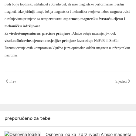
nudi bolju toplinsku stabilnost i obradivost, ali niže magnetske performanse. Feritni
magneti, iako jeftiniji, imaju lošija magnetska i mehanička svojstva. Izbor magneta ovisi
o zahtjevima primjene za
temperaturnu otpornost, magnetsku čvrstoću, cijenu i
mehaničku izdržljivost
.
Za
visokotemperaturne, precizne primjene
, Alnico ostaje nezamjenjiv, dok
visokoučinkovite, cjenovno osjetljive primjene
favoriziraju NdFeB ili SmCo.
Razumijevanje ovih kompromisa ključno je za optimalan odabir magneta u inženjerskim
nacrtima.
Prev
Sljedeći
preporučeno za tebe
Osnovna logika izdržljivosti Alnico magneta