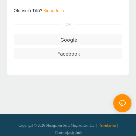
Ole Vielä Tiliä?
Kirjaudu →
OR
Google
Facebook
Copyright © 2026 Shengzhou Senz Magnet Co., Ltd. |
Sivukarttaa
|
Tietosuojakäytäntö