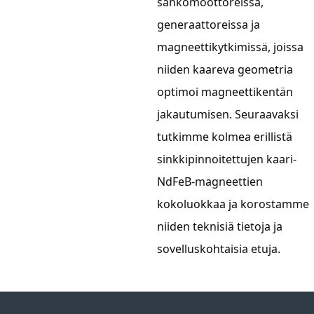
sähkömoottoreissa,
generaattoreissa ja
magneettikytkimissä, joissa
niiden kaareva geometria
optimoi magneettikentän
jakautumisen. Seuraavaksi
tutkimme kolmea erillistä
sinkkipinnoitettujen kaari-
NdFeB-magneettien
kokoluokkaa ja korostamme
niiden teknisiä tietoja ja
sovelluskohtaisia ​​etuja.