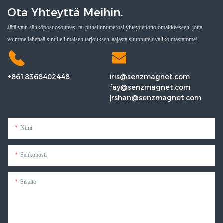
Ota Yhteyttä Meihin.
Jätä vain sähköpostiosoitteesi tai puhelinnumerosi yhteydenottolomakkeeseen, jotta
voimme lähettää sinulle ilmaisen tarjouksen laajasta suunnitteluvalikoimastamme!
+8618368402448
iris@senzmagnet.com
fay@senzmagnet.com
jrshan@senzmagnet.com
Nimi
Sähköposti
Sisältö