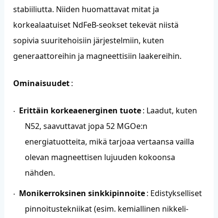
stabiiliutta. Niiden huomattavat mitat ja
korkealaatuiset NdFeB-seokset tekevät niistä
sopivia suuritehoisiin järjestelmiin, kuten
generaattoreihin ja magneettisiin laakereihin.
Ominaisuudet
:
Erittäin korkeaenerginen tuote
: Laadut, kuten
·
N52, saavuttavat jopa 52 MGOe:n
energiatuotteita, mikä tarjoaa vertaansa vailla
olevan magneettisen lujuuden kokoonsa
nähden.
Monikerroksinen sinkkipinnoite
: Edistykselliset
·
pinnoitustekniikat (esim. kemiallinen nikkeli-