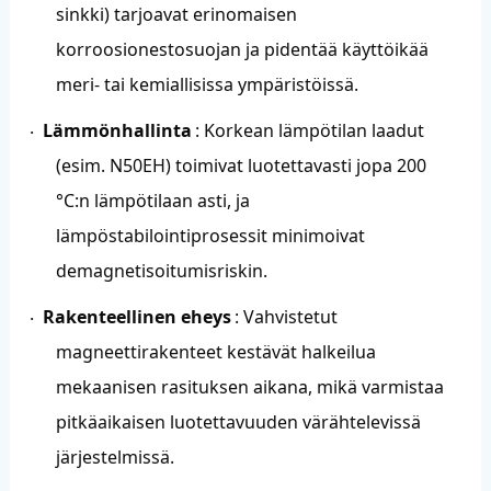
sinkki) tarjoavat erinomaisen
korroosionestosuojan ja pidentää käyttöikää
meri- tai kemiallisissa ympäristöissä.
Lämmönhallinta
: Korkean lämpötilan laadut
·
(esim. N50EH) toimivat luotettavasti jopa 200
°C:n lämpötilaan asti, ja
lämpöstabilointiprosessit minimoivat
demagnetisoitumisriskin.
Rakenteellinen eheys
: Vahvistetut
·
magneettirakenteet kestävät halkeilua
mekaanisen rasituksen aikana, mikä varmistaa
pitkäaikaisen luotettavuuden värähtelevissä
järjestelmissä.