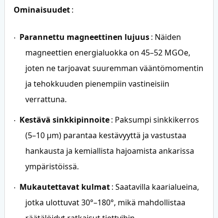
Ominaisuudet
:
Parannettu magneettinen lujuus
: Näiden
·
magneettien energialuokka on 45–52 MGOe,
joten ne tarjoavat suuremman vääntömomentin
ja tehokkuuden pienempiin vastineisiin
verrattuna.
Kestävä sinkkipinnoite
: Paksumpi sinkkikerros
·
(5–10 μm) parantaa kestävyyttä ja vastustaa
hankausta ja kemiallista hajoamista ankarissa
ympäristöissä.
Mukautettavat kulmat
: Saatavilla kaarialueina,
·
jotka ulottuvat 30°–180°, mikä mahdollistaa
räätälöidyt ratkaisut tiettyihin