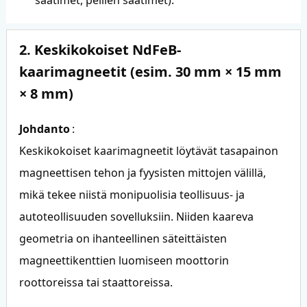
2. Keskikokoiset NdFeB-
kaarimagneetit (esim. 30 mm × 15 mm
× 8 mm)
Johdanto
:
Keskikokoiset kaarimagneetit löytävät tasapainon
magneettisen tehon ja fyysisten mittojen välillä,
mikä tekee niistä monipuolisia teollisuus- ja
autoteollisuuden sovelluksiin. Niiden kaareva
geometria on ihanteellinen säteittäisten
magneettikenttien luomiseen moottorin
roottoreissa tai staattoreissa.