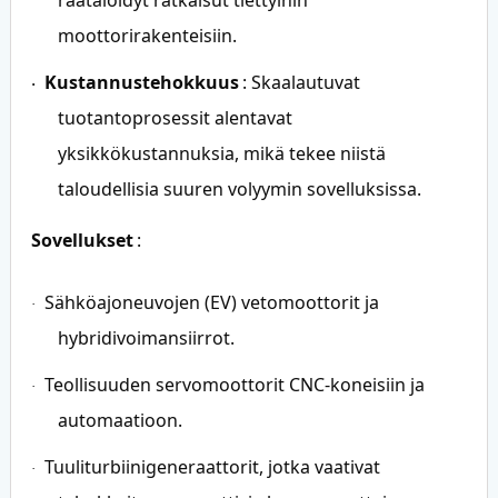
moottorirakenteisiin.
Kustannustehokkuus
: Skaalautuvat
·
tuotantoprosessit alentavat
yksikkökustannuksia, mikä tekee niistä
taloudellisia suuren volyymin sovelluksissa.
Sovellukset
:
Sähköajoneuvojen (EV) vetomoottorit ja
·
hybridivoimansiirrot.
Teollisuuden servomoottorit CNC-koneisiin ja
·
automaatioon.
Tuuliturbiinigeneraattorit, jotka vaativat
·