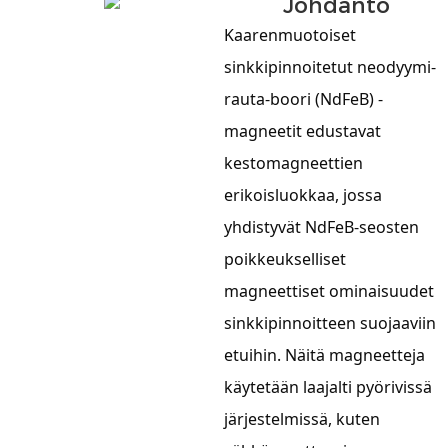
Johdanto
Kaarenmuotoiset
sinkkipinnoitetut neodyymi-
rauta-boori (NdFeB) -
magneetit edustavat
kestomagneettien
erikoisluokkaa, jossa
yhdistyvät NdFeB-seosten
poikkeukselliset
magneettiset ominaisuudet
sinkkipinnoitteen suojaaviin
etuihin. Näitä magneetteja
käytetään laajalti pyörivissä
järjestelmissä, kuten