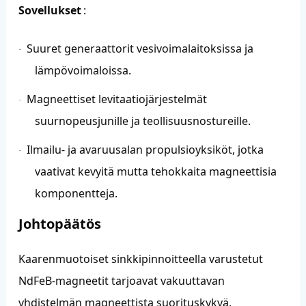
Sovellukset
:
Suuret generaattorit vesivoimalaitoksissa ja
·
lämpövoimaloissa.
Magneettiset levitaatiojärjestelmät
·
suurnopeusjunille ja teollisuusnostureille.
Ilmailu- ja avaruusalan propulsioyksiköt, jotka
·
vaativat kevyitä mutta tehokkaita magneettisia
komponentteja.
Johtopäätös
Kaarenmuotoiset sinkkipinnoitteella varustetut
NdFeB-magneetit tarjoavat vakuuttavan
yhdistelmän magneettista suorituskykyä,