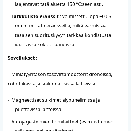
laajentavat tätä aluetta 150 °C:seen asti.
Tarkkuustoleranssit
: Valmistettu jopa ±0,05
·
mm:n mittatoleransseilla, mikä varmistaa
tasaisen suorituskyvyn tarkkaa kohdistusta
vaativissa kokoonpanoissa.
Sovellukset
:
Miniatyyritason tasavirtamoottorit droneissa,
·
robotiikassa ja lääkinnällisissä laitteissa.
Magneettiset sulkimet älypuhelimissa ja
·
puettavissa laitteissa.
Autojärjestelmien toimilaitteet (esim. istuimen
·
säätimet, peilien säätimet).