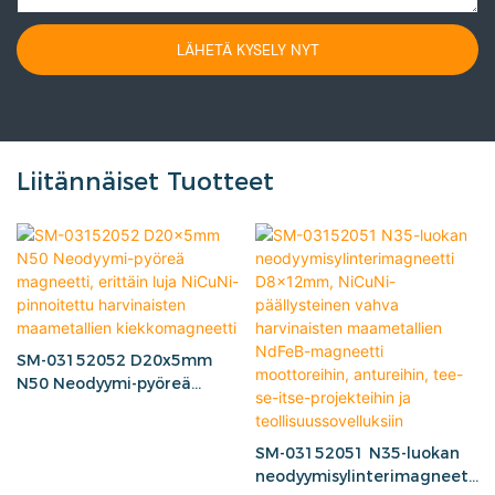
LÄHETÄ KYSELY NYT
Liitännäiset Tuotteet
SM-03152052 D20x5mm
N50 Neodyymi-pyöreä
magneetti, erittäin luja
NiCuNi-pinnoitettu
harvinaisten maametallien
SM-03152051 N35-luokan
kiekkomagneetti
neodyymisylinterimagneett