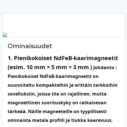
Ominaisuudet
1. Pienikokoiset NdFeB-kaarimagneetit
(esim. 10 mm × 5 mm × 3 mm
)
Johdanto
:
Pienikokoiset NdFeB-kaarimagneetit on
suunniteltu kompakteihin ja erittäin tarkkoihin
sovelluksiin, joissa tila on rajallinen, mutta
magneettinen suorituskyky on ratkaisevan
tärkeää. Näille magneeteille on tyypillisesti
ominaista matala profiili ja tiukka kaarevuus,