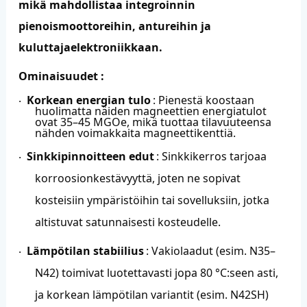
mikä mahdollistaa integroinnin
pienoismoottoreihin, antureihin ja
kuluttajaelektroniikkaan.
Ominaisuudet
:
Korkean energian tulo
: Pienestä koostaan ​​
·
huolimatta näiden magneettien energiatulot
ovat 35–45 MGOe, mikä tuottaa tilavuuteensa
nähden voimakkaita magneettikenttiä.
Sinkkipinnoitteen edut
: Sinkkikerros tarjoaa
·
korroosionkestävyyttä, joten ne sopivat
kosteisiin ympäristöihin tai sovelluksiin, jotka
altistuvat satunnaisesti kosteudelle.
Lämpötilan stabiilius
: Vakiolaadut (esim. N35–
·
N42) toimivat luotettavasti jopa 80 °C:seen asti,
ja korkean lämpötilan variantit (esim. N42SH)