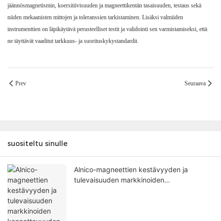
jäännösmagnetismin, koersitiivisuuden ja magneettikentän tasaisuuden, testaus sekä
niiden mekaanisten mittojen ja toleranssien tarkistaminen. Lisäksi valmiiden
instrumenttien on läpikäytävä perusteelliset testit ja validointi sen varmistamiseksi, että
ne täyttävät vaaditut tarkkuus- ja suorituskykystandardit.
Prev
Seuraava
suositeltu sinulle
Alnico-magneettien kestävyyden ja
tulevaisuuden markkinoiden
kannattavuuden ydinlogiikka