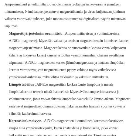
Ampeerimittarit ja volttimittarit ovat olennaisia ​​työkaluja sähkövirran ja jännitteen
mittaamiseen. Nämä laitteet perustuvat magneettikentän ja virtaa kuljettavan johtimen
väliseen vuorovaikutukseen, joka tuottaa osoittimen tai digitaalisen näytön mitattavan
taipuman.
Magneettijärjestelmän suunnittelu
: Ampeerimittareissa ja volttimittareissa
AlNiCo-magneetteja käytetään vakaan ja tasaisen magneettikentän luomiseen laitteen
magneettijärjestelmässä. Magneettikenttä on vuorovaikutuksessa virtaa kuljettavan
kelan (tai liikkuvan kelan) kanssa ja tuottaa vääntömomentin, joka saa osoittimen
taipumaan. AlNiCo-magneettien korkea jäännösmagnetismi ja matalan lämpötilan
kerroin varmistavat, että magneettikenttä pysyy vakiona myös vaihtelevissa
ympäristöolosuhteissa, mikä johtaa tarkkoihin ja vakaisiin mittauksiin.
Lämpöstabiilius
: AlNiCo-magneettien korkea Curie-lämpötila ja matala
lämpötilakerroin tekevät niistä ihanteellisia käytettäväksi ampeerimittareissa ja
volttimittareissa, jotka voivat altistua lämpötilan vaihteluille käytön aikana. Magneetit
säilyttävät magneettiset ominaisuutensa, mikä varmistaa tasaisen suorituskyvyn ja
vähentää kalibroinnin tarvetta.
Korroosionkestävyys
: AlNiCo-magneettien luonnollinen korroosionkestävyys
suojaa niitä ympäristötekijöiltä, ​​kuten kosteudelta ja kosteuselta, jotka voivat
heikentää muiden materiaalien magneettisia ominaisuuksia. Tämä varmistaa