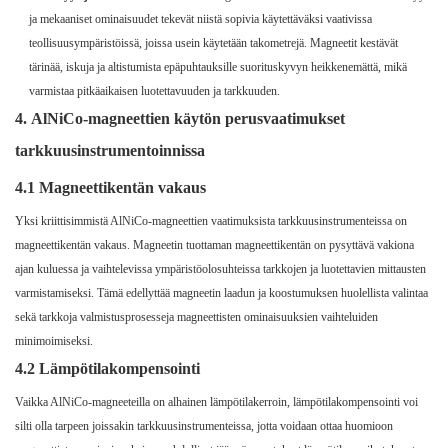
ja mekaaniset ominaisuudet tekevät niistä sopivia käytettäväksi vaativissa
teollisuusympäristöissä, joissa usein käytetään takometrejä. Magneetit kestävät
tärinää, iskuja ja altistumista epäpuhtauksille suorituskyvyn heikkenemättä, mikä
varmistaa pitkäaikaisen luotettavuuden ja tarkkuuden.
4.
AlNiCo-magneettien käytön perusvaatimukset
tarkkuusinstrumentoinnissa
4.1 Magneettikentän vakaus
Yksi kriittisimmistä AlNiCo-magneettien vaatimuksista tarkkuusinstrumenteissa on
magneettikentän vakaus. Magneetin tuottaman magneettikentän on pysyttävä vakiona
ajan kuluessa ja vaihtelevissa ympäristöolosuhteissa tarkkojen ja luotettavien mittausten
varmistamiseksi. Tämä edellyttää magneetin laadun ja koostumuksen huolellista valintaa
sekä tarkkoja valmistusprosesseja magneettisten ominaisuuksien vaihteluiden
minimoimiseksi.
4.2 Lämpötilakompensointi
Vaikka AlNiCo-magneeteilla on alhainen lämpötilakerroin, lämpötilakompensointi voi
silti olla tarpeen joissakin tarkkuusinstrumenteissa, jotta voidaan ottaa huomioon