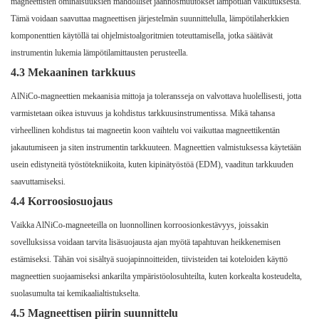
magneettisten ominaisuuksien mahdolliset jäännösmuutokset lämpötilan vaikutuksesta.
Tämä voidaan saavuttaa magneettisen järjestelmän suunnittelulla, lämpötilaherkkien
komponenttien käytöllä tai ohjelmistoalgoritmien toteuttamisella, jotka säätävät
instrumentin lukemia lämpötilamittausten perusteella.
4.3 Mekaaninen tarkkuus
AlNiCo-magneettien mekaanisia mittoja ja toleransseja on valvottava huolellisesti, jotta
varmistetaan oikea istuvuus ja kohdistus tarkkuusinstrumentissa. Mikä tahansa
virheellinen kohdistus tai magneetin koon vaihtelu voi vaikuttaa magneettikentän
jakautumiseen ja siten instrumentin tarkkuuteen. Magneettien valmistuksessa käytetään
usein edistyneitä työstötekniikoita, kuten kipinätyöstöä (EDM), vaaditun tarkkuuden
saavuttamiseksi.
4.4 Korroosiosuojaus
Vaikka AlNiCo-magneeteilla on luonnollinen korroosionkestävyys, joissakin
sovelluksissa voidaan tarvita lisäsuojausta ajan myötä tapahtuvan heikkenemisen
estämiseksi. Tähän voi sisältyä suojapinnoitteiden, tiivisteiden tai koteloiden käyttö
magneettien suojaamiseksi ankarilta ympäristöolosuhteilta, kuten korkealta kosteudelta,
suolasumulta tai kemikaalialtistukselta.
4.5 Magneettisen piirin suunnittelu