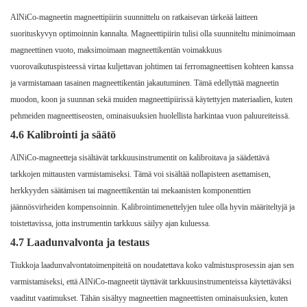
AlNiCo-magneetin magneettipiirin suunnittelu on ratkaisevan tärkeää laitteen
suorituskyvyn optimoinnin kannalta. Magneettipiirin tulisi olla suunniteltu minimoimaan
magneettinen vuoto, maksimoimaan magneettikentän voimakkuus
vuorovaikutuspisteessä virtaa kuljettavan johtimen tai ferromagneettisen kohteen kanssa
ja varmistamaan tasainen magneettikentän jakautuminen. Tämä edellyttää magneetin
muodon, koon ja suunnan sekä muiden magneettipiirissä käytettyjen materiaalien, kuten
pehmeiden magneettiseosten, ominaisuuksien huolellista harkintaa vuon paluureiteissä.
4.6 Kalibrointi ja säätö
AlNiCo-magneetteja sisältävät tarkkuusinstrumentit on kalibroitava ja säädettävä
tarkkojen mittausten varmistamiseksi. Tämä voi sisältää nollapisteen asettamisen,
herkkyyden säätämisen tai magneettikentän tai mekaanisten komponenttien
jäännösvirheiden kompensoinnin. Kalibrointimenettelyjen tulee olla hyvin määriteltyjä ja
toistettavissa, jotta instrumentin tarkkuus säilyy ajan kuluessa.
4.7 Laadunvalvonta ja testaus
Tiukkoja laadunvalvontatoimenpiteitä on noudatettava koko valmistusprosessin ajan sen
varmistamiseksi, että AlNiCo-magneetit täyttävät tarkkuusinstrumenteissa käytettäväksi
vaaditut vaatimukset. Tähän sisältyy magneettien magneettisten ominaisuuksien, kuten