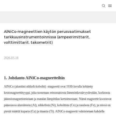
AlNiCo-magneettien käytön perusvaatimukset 
tarkkuusinstrumentoinnissa (ampeerimittarit, 
volttimittarit, takometrit)
2026-03-18
1.
Johdanto AlNiCo-magneetteihin
AlNiCo (alumiini-nikkeli-koboltti) -magneetit ovat 1930-luvulla kehitetty
kestomagneettityyppi, joka tunnetaan erinomaisesta lämmönkestävyydestään, korkeasta
jäännösmagnetismistaan ​​ja matalan lämpötilan kertoimestaan. Nämä magneetit koostuvat
pääasiassa alumiinista (Al), nikkelistä (Ni), koboltista (Co) ja raudasta (Fe), ja niissä on
pieniä määriä kuparia (Cu) ja titaania (Ti). AlNiCo-magneetit valmistetaan kahdella