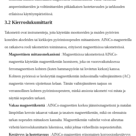
ampeerimittareiden ja volttimittareiden pitkäaikaisen luotettavuuden ja tarkkuuden
erilaisissa käyttöympäristöissä.
3.2 Kierroslukumittarit
Takometrit ovat instrumentteja, joita käytetään moottoreiden ja muiden pyörivien
koneiden akseleiden tai kiekkojen pyörimisnopeuden mittaamiseen. AlNiCo-magneeteilla
on ratkaiseva rooli takometrien toiminnassa, erityisesti magneettisissa takometreissä.
Magneettinen mittausmekanismi
: Magneettisissa takometreissä AlNiCo-
magneettia käytetään magneettikentän luomiseen, joka on vuorovaikutuksessa
ferromagneettisen kohteen (kuten hammaspyörän tai lovitetun kiekon) kanssa.
Kohteen pyöriessä se keskeyttää magneettikentän indusoimalla vaihtojännitteen (AC)
magneetin viereen sijoitettuun kelaan. Tämän vaihtojännitteen taajuus on
verrannollinen kohteen pyörimisnopeuteen, minkä ansiosta takometri voi mitata ja
näyttää nopeuden tarkasti.
Vakaa magneettikenttä
: AlNiCo-magneettien korkea jäännösmagnetismi ja matalan
lämpötilan kerroin takaavat vakaan ja tasaisen magneettikentän, mikä on olennaista
tarkan nopeuden mittauksen kannalta. Magneettikentän vaihtelut voivat aiheuttaa
virheitä kierroslukumittarin lukemissa, mikä johtaa virheellisiin nopeustietoihin.
Kestävyys ja luotettavuus
: AlNiCo-magneettien erinomainen korroosionkestävyys