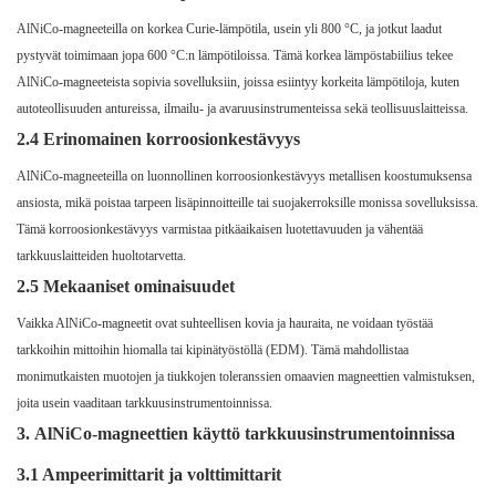
AlNiCo-magneeteilla on korkea Curie-lämpötila, usein yli 800 °C, ja jotkut laadut
pystyvät toimimaan jopa 600 °C:n lämpötiloissa. Tämä korkea lämpöstabiilius tekee
AlNiCo-magneeteista sopivia sovelluksiin, joissa esiintyy korkeita lämpötiloja, kuten
autoteollisuuden antureissa, ilmailu- ja avaruusinstrumenteissa sekä teollisuuslaitteissa.
2.4 Erinomainen korroosionkestävyys
AlNiCo-magneeteilla on luonnollinen korroosionkestävyys metallisen koostumuksensa
ansiosta, mikä poistaa tarpeen lisäpinnoitteille tai suojakerroksille monissa sovelluksissa.
Tämä korroosionkestävyys varmistaa pitkäaikaisen luotettavuuden ja vähentää
tarkkuuslaitteiden huoltotarvetta.
2.5 Mekaaniset ominaisuudet
Vaikka AlNiCo-magneetit ovat suhteellisen kovia ja hauraita, ne voidaan työstää
tarkkoihin mittoihin hiomalla tai kipinätyöstöllä (EDM). Tämä mahdollistaa
monimutkaisten muotojen ja tiukkojen toleranssien omaavien magneettien valmistuksen,
joita usein vaaditaan tarkkuusinstrumentoinnissa.
3.
AlNiCo-magneettien käyttö tarkkuusinstrumentoinnissa
3.1 Ampeerimittarit ja volttimittarit