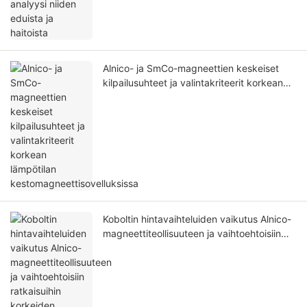
Alnico- ja SmCo-magneettien keskeiset
kilpailusuhteet ja valintakriteerit korkean
lämpötilan kestomagneettisovelluksissa
Koboltin hintavaihteluiden vaikutus Alnico-
magneettiteollisuuteen ja vaihtoehtoisiin
ratkaisuihin korkeiden koboltin hintojen
vallitessa