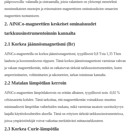
pääprosessilla: valamalla ja sintraamalla, joista valaminen on yleisempi menetelmä
monimutkaisten muotojen ja erinomaisten magneettisten ominaisuuksien omaavien
magneettien tuottamiseen.
2.
AlNiCo-magneettien keskeiset ominaisuudet
tarkkuusinstrumentoinnin kannalta
2.1 Korkea jäännösmagnetismi (Br)
AlNiCo-magneeteilla on korkea jäännösmagnetismi, tyypillisesti 0,8 T:sta 1,35 T:hen
laadusta ja koostumuksesta riippuen. Tämä korkea jäännösmagnetismi varmistaa vahvan
ja vakaan magneettikentän, mikä on ratkaisevan tärkeää tarkkuusinstrumenttien, kuten
ampeerimittarien, volttimittarien ja takometrien, tarkan toiminnan kannalta.
2.2 Matalan lämpötilan kerroin
AlNiCo-magneettien lämpötilakerroin on erittäin alhainen, tyypillisesti noin -0,02 %
celsiusastetta kohden. Tämä tarkoittaa, että magneettikentän voimakkuus muuttuu
minimaalisesti lämpötilan vaihteluiden mukana, mikä varmistaa tasaisen suorituskyvyn
laajalla käyttöolosuhteiden alueella. Tämä on erityisen tärkeää tarkkuusinstrumenteissa,
joissa ympäristötekijät voivat vaikuttaa merkittävästi mittaustarkkuuteen.
2.3 Korkea Curie-lämpötila