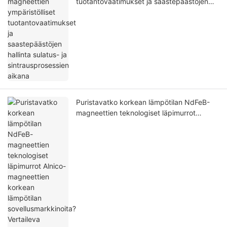
tuotantovaatimukset ja saastepäästöjen
hallinta sulatus- ja sintrausprosessien
aikana
Puristavatko korkean lämpötilan NdFeB-
magneettien teknologiset läpimurrot
Alnico-magneettien korkean lämpötilan
sovellusmarkkinoita? Vertaileva analyysi
niiden eduista ja haitoista