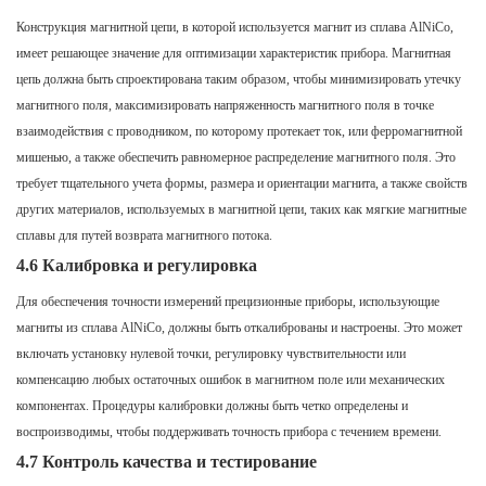
Конструкция магнитной цепи, в которой используется магнит из сплава AlNiCo,
имеет решающее значение для оптимизации характеристик прибора. Магнитная
цепь должна быть спроектирована таким образом, чтобы минимизировать утечку
магнитного поля, максимизировать напряженность магнитного поля в точке
взаимодействия с проводником, по которому протекает ток, или ферромагнитной
мишенью, а также обеспечить равномерное распределение магнитного поля. Это
требует тщательного учета формы, размера и ориентации магнита, а также свойств
других материалов, используемых в магнитной цепи, таких как мягкие магнитные
сплавы для путей возврата магнитного потока.
4.6 Калибровка и регулировка
Для обеспечения точности измерений прецизионные приборы, использующие
магниты из сплава AlNiCo, должны быть откалиброваны и настроены. Это может
включать установку нулевой точки, регулировку чувствительности или
компенсацию любых остаточных ошибок в магнитном поле или механических
компонентах. Процедуры калибровки должны быть четко определены и
воспроизводимы, чтобы поддерживать точность прибора с течением времени.
4.7 Контроль качества и тестирование