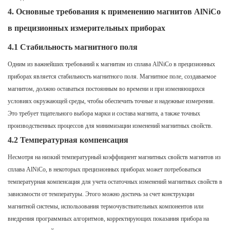
4.
Основные требования к применению магнитов AlNiCo
в прецизионных измерительных приборах
4.1 Стабильность магнитного поля
Одним из важнейших требований к магнитам из сплава AlNiCo в прецизионных
приборах является стабильность магнитного поля. Магнитное поле, создаваемое
магнитом, должно оставаться постоянным во времени и при изменяющихся
условиях окружающей среды, чтобы обеспечить точные и надежные измерения.
Это требует тщательного выбора марки и состава магнита, а также точных
производственных процессов для минимизации изменений магнитных свойств.
4.2 Температурная компенсация
Несмотря на низкий температурный коэффициент магнитных свойств магнитов из
сплава AlNiCo, в некоторых прецизионных приборах может потребоваться
температурная компенсация для учета остаточных изменений магнитных свойств в
зависимости от температуры. Этого можно достичь за счет конструкции
магнитной системы, использования термочувствительных компонентов или
внедрения программных алгоритмов, корректирующих показания прибора на