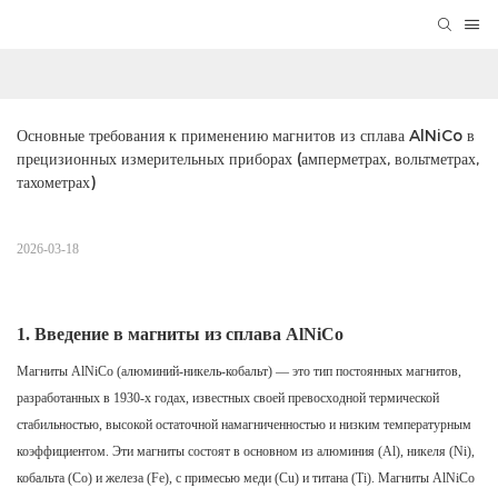
Основные требования к применению магнитов из сплава AlNiCo в 
прецизионных измерительных приборах (амперметрах, вольтметрах, 
тахометрах)
2026-03-18
1.
Введение в магниты из сплава AlNiCo
Магниты AlNiCo (алюминий-никель-кобальт) — это тип постоянных магнитов,
разработанных в 1930-х годах, известных своей превосходной термической
стабильностью, высокой остаточной намагниченностью и низким температурным
коэффициентом. Эти магниты состоят в основном из алюминия (Al), никеля (Ni),
кобальта (Co) и железа (Fe), с примесью меди (Cu) и титана (Ti). Магниты AlNiCo