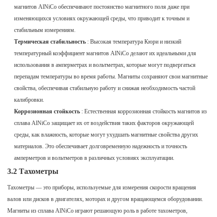
магнитов AlNiCo обеспечивают постоянство магнитного поля даже при
изменяющихся условиях окружающей среды, что приводит к точным и
стабильным измерениям.
Термическая стабильность
: Высокая температура Кюри и низкий
температурный коэффициент магнитов AlNiCo делают их идеальными для
использования в амперметрах и вольтметрах, которые могут подвергаться
перепадам температуры во время работы. Магниты сохраняют свои магнитные
свойства, обеспечивая стабильную работу и снижая необходимость частой
калибровки.
Коррозионная стойкость
: Естественная коррозионная стойкость магнитов из
сплава AlNiCo защищает их от воздействия таких факторов окружающей
среды, как влажность, которые могут ухудшать магнитные свойства других
материалов. Это обеспечивает долговременную надежность и точность
амперметров и вольтметров в различных условиях эксплуатации.
3.2 Тахометры
Тахометры — это приборы, используемые для измерения скорости вращения
валов или дисков в двигателях, моторах и другом вращающемся оборудовании.
Магниты из сплава AlNiCo играют решающую роль в работе тахометров,