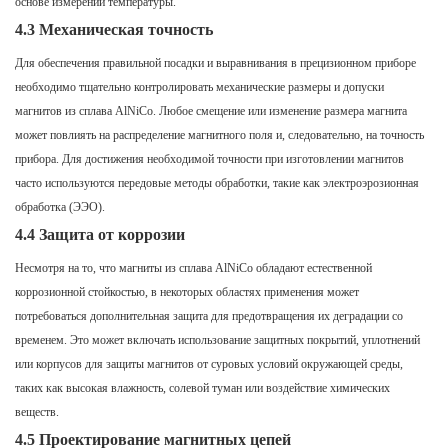
основе измерений температуры.
4.3 Механическая точность
Для обеспечения правильной посадки и выравнивания в прецизионном приборе
необходимо тщательно контролировать механические размеры и допуски
магнитов из сплава AlNiCo. Любое смещение или изменение размера магнита
может повлиять на распределение магнитного поля и, следовательно, на точность
прибора. Для достижения необходимой точности при изготовлении магнитов
часто используются передовые методы обработки, такие как электроэрозионная
обработка (ЭЭО).
4.4 Защита от коррозии
Несмотря на то, что магниты из сплава AlNiCo обладают естественной
коррозионной стойкостью, в некоторых областях применения может
потребоваться дополнительная защита для предотвращения их деградации со
временем. Это может включать использование защитных покрытий, уплотнений
или корпусов для защиты магнитов от суровых условий окружающей среды,
таких как высокая влажность, солевой туман или воздействие химических
веществ.
4.5 Проектирование магнитных цепей