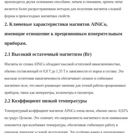
производятся двумя основными способами: литьем и спеканием, причем литье
является более распространенным методом для получения магнитов сложной
формы и превосходных магнитных свойств.
2.
Ключевые характеристики магнитов AlNiCo,
имеющие отношение к прецизионным измерительным
приборам.
2.1 Высокий остаточный магнетизм (Br)
Магниты из сплава AlNiCo обладают высокой остаточной намагниченностью,
обычно составляющей от 0,8 Т до 1,35 Т в зависимости от марки и состава. Эта
высокая остаточная намагниченность обеспечивает сильное и стабильное
магнитное поле, что имеет решающее значение для точной работы прецизионных
приборов, таких как амперметры, вольтметры и тахометры.
2.2 Коэффициент низкой температуры
Температурный коэффициент магнитов AlNiCo очень низок, обычно около -0,02%
на градус Цельсия. Это означает, что напряженность магнитного поля минимально
изменяется при колебаниях температуры, обеспечивая стабильную работу в
широком диапазоне условий эксплуатации. Это особенно важно в прецизионных