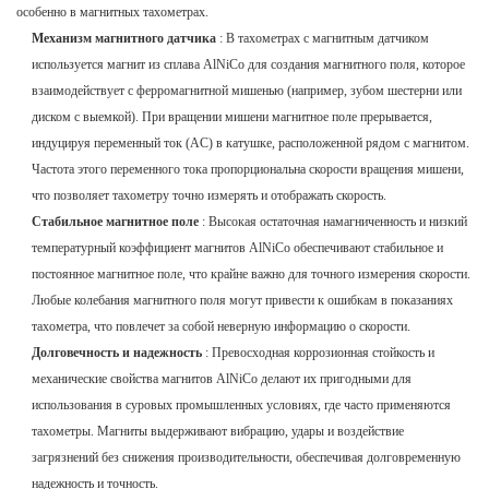
особенно в магнитных тахометрах.
Механизм магнитного датчика
: В тахометрах с магнитным датчиком
используется магнит из сплава AlNiCo для создания магнитного поля, которое
взаимодействует с ферромагнитной мишенью (например, зубом шестерни или
диском с выемкой). При вращении мишени магнитное поле прерывается,
индуцируя переменный ток (AC) в катушке, расположенной рядом с магнитом.
Частота этого переменного тока пропорциональна скорости вращения мишени,
что позволяет тахометру точно измерять и отображать скорость.
Стабильное магнитное поле
: Высокая остаточная намагниченность и низкий
температурный коэффициент магнитов AlNiCo обеспечивают стабильное и
постоянное магнитное поле, что крайне важно для точного измерения скорости.
Любые колебания магнитного поля могут привести к ошибкам в показаниях
тахометра, что повлечет за собой неверную информацию о скорости.
Долговечность и надежность
: Превосходная коррозионная стойкость и
механические свойства магнитов AlNiCo делают их пригодными для
использования в суровых промышленных условиях, где часто применяются
тахометры. Магниты выдерживают вибрацию, удары и воздействие
загрязнений без снижения производительности, обеспечивая долговременную
надежность и точность.