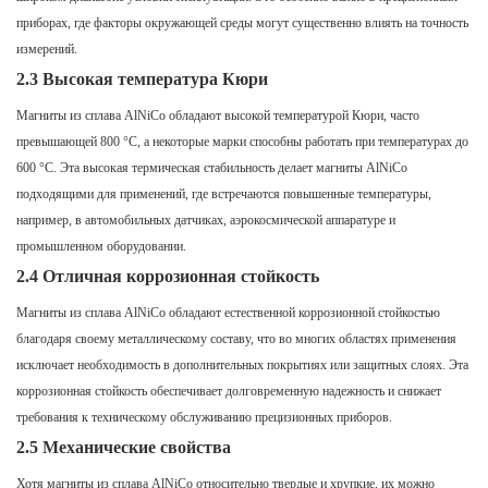
приборах, где факторы окружающей среды могут существенно влиять на точность
измерений.
2.3 Высокая температура Кюри
Магниты из сплава AlNiCo обладают высокой температурой Кюри, часто
превышающей 800 °C, а некоторые марки способны работать при температурах до
600 °C. Эта высокая термическая стабильность делает магниты AlNiCo
подходящими для применений, где встречаются повышенные температуры,
например, в автомобильных датчиках, аэрокосмической аппаратуре и
промышленном оборудовании.
2.4 Отличная коррозионная стойкость
Магниты из сплава AlNiCo обладают естественной коррозионной стойкостью
благодаря своему металлическому составу, что во многих областях применения
исключает необходимость в дополнительных покрытиях или защитных слоях. Эта
коррозионная стойкость обеспечивает долговременную надежность и снижает
требования к техническому обслуживанию прецизионных приборов.
2.5 Механические свойства
Хотя магниты из сплава AlNiCo относительно твердые и хрупкие, их можно