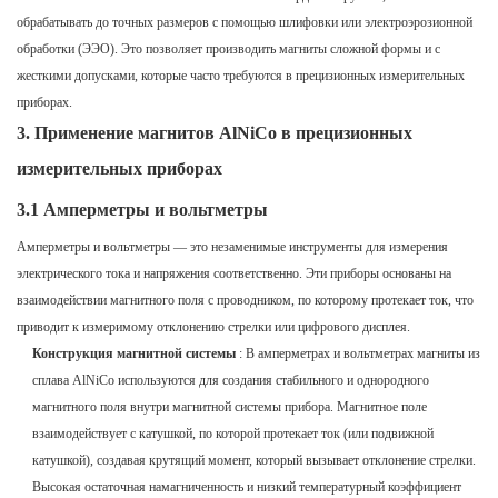
обрабатывать до точных размеров с помощью шлифовки или электроэрозионной
обработки (ЭЭО). Это позволяет производить магниты сложной формы и с
жесткими допусками, которые часто требуются в прецизионных измерительных
приборах.
3.
Применение магнитов AlNiCo в прецизионных
измерительных приборах
3.1 Амперметры и вольтметры
Амперметры и вольтметры — это незаменимые инструменты для измерения
электрического тока и напряжения соответственно. Эти приборы основаны на
взаимодействии магнитного поля с проводником, по которому протекает ток, что
приводит к измеримому отклонению стрелки или цифрового дисплея.
Конструкция магнитной системы
: В амперметрах и вольтметрах магниты из
сплава AlNiCo используются для создания стабильного и однородного
магнитного поля внутри магнитной системы прибора. Магнитное поле
взаимодействует с катушкой, по которой протекает ток (или подвижной
катушкой), создавая крутящий момент, который вызывает отклонение стрелки.
Высокая остаточная намагниченность и низкий температурный коэффициент