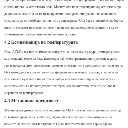
Еден од најкритичните барања за AlNiCo магнетите во прецизната инструментација
е стабилноста на магнетното поле. Магнетното поле генерирано од магнетот мора
да остане константно со текот на времето и под различни услови на животната
средина за да се обезбедат точни и сигурни мерења. Ова бара внимателен избор на
видот и составот на магнетот, како и прецизни производствени процеси за да се
минимизираат варијациите во магнетните својства.
4.2 Компензација на температурата
Иако AlNiCo магнетите имаат коефициент на ниска температура, температурната
компензација може да биде неопходна кај некои прецизни инструменти за да се
земат предвид сите преостанати промени во магнетните својства со температурата.
Ова може да се постигне преку дизајнирање на магнетниот систем, употреба на
компоненти чувствителни на температура или имплементација на софтверски
алгоритми кои ги прилагодуваат отчитувањата на инструментот врз основа на
мерењата на температурата.
4.3 Механичка прецизност
Механичките димензии и толеранциите на AlNiCo магнетите мора внимателно да
се контролираат за да се обезбеди правилно вклопување и порамнување во
рамките на прецизниот инструмент. Секое несогласување или варијација во