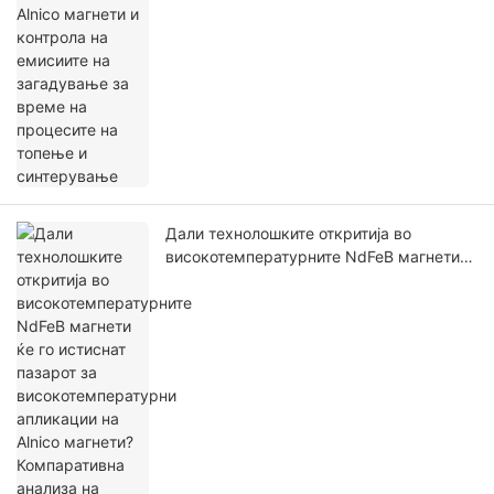
на топење и синтерување
Дали технолошките откритија во
високотемпературните NdFeB магнети
ќе го истиснат пазарот за
високотемпературни апликации на
Alnico магнети? Компаративна анализа
на нивните предности и недостатоци