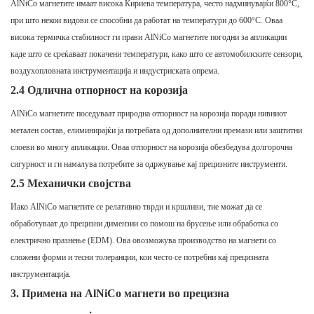
AlNiCo магнетите имаат висока Кириева температура, често надминувајќи 800°C,
при што некои видови се способни да работат на температури до 600°C. Оваа
висока термичка стабилност ги прави AlNiCo магнетите погодни за апликации
каде што се среќаваат покачени температури, како што се автомобилските сензори,
воздухопловната инструментација и индустриската опрема.
2.4 Одлична отпорност на корозија
AlNiCo магнетите поседуваат природна отпорност на корозија поради нивниот
метален состав, елиминирајќи ја потребата од дополнителни премази или заштитни
слоеви во многу апликации. Оваа отпорност на корозија обезбедува долгорочна
сигурност и ги намалува потребите за одржување кај прецизните инструменти.
2.5 Механички својства
Иако AlNiCo магнетите се релативно тврди и кршливи, тие можат да се
обработуваат до прецизни димензии со помош на брусење или обработка со
електрично празнење (EDM). Ова овозможува производство на магнети со
сложени форми и тесни толеранции, кои често се потребни кај прецизната
инструментација.
3.
Примена на AlNiCo магнети во прецизна