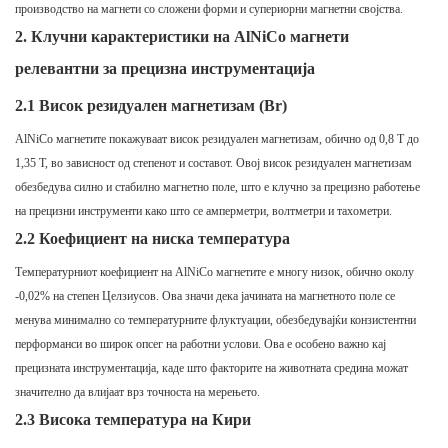
производство на магнети со сложени форми и супериорни магнетни својства.
2.
Клучни карактеристики на AlNiCo магнети
релевантни за прецизна инструментација
2.1 Висок резидуален магнетизам (Br)
AlNiCo магнетите покажуваат висок резидуален магнетизам, обично од 0,8 T до
1,35 T, во зависност од степенот и составот. Овој висок резидуален магнетизам
обезбедува силно и стабилно магнетно поле, што е клучно за прецизно работење
на прецизни инструменти како што се амперметри, волтметри и тахометри.
2.2 Коефициент на ниска температура
Температурниот коефициент на AlNiCo магнетите е многу низок, обично околу
-0,02% на степен Целзиусов. Ова значи дека јачината на магнетното поле се
менува минимално со температурните флуктуации, обезбедувајќи конзистентни
перформанси во широк опсег на работни услови. Ова е особено важно кај
прецизната инструментација, каде што факторите на животната средина можат
значително да влијаат врз точноста на мерењето.
2.3 Висока температура на Кири