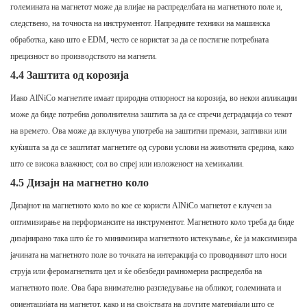
големината на магнетот може да влијае на распределбата на магнетното поле и,
следствено, на точноста на инструментот. Напредните техники на машинска
обработка, како што е EDM, често се користат за да се постигне потребната
прецизност во производството на магнети.
4.4 Заштита од корозија
Иако AlNiCo магнетите имаат природна отпорност на корозија, во некои апликации
може да биде потребна дополнителна заштита за да се спречи деградација со текот
на времето. Ова може да вклучува употреба на заштитни премази, заптивки или
куќишта за да се заштитат магнетите од сурови услови на животната средина, како
што се висока влажност, сол во спреј или изложеност на хемикалии.
4.5 Дизајн на магнетно коло
Дизајнот на магнетното коло во кое се користи AlNiCo магнетот е клучен за
оптимизирање на перформансите на инструментот. Магнетното коло треба да биде
дизајнирано така што ќе го минимизира магнетното истекување, ќе ја максимизира
јачината на магнетното поле во точката на интеракција со проводникот што носи
струја или феромагнетната цел и ќе обезбеди рамномерна распределба на
магнетното поле. Ова бара внимателно разгледување на обликот, големината и
ориентацијата на магнетот, како и на својствата на другите материјали што се