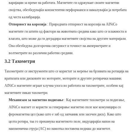
варијации за време на работата. Магнетите ги одржуваат своите магнетни
својства, обезбедувајќи конзистентни перформанси и намалувајќи ја потребата
од честа калибрација.
Отпорност на корозија
: Природната отпорност на корозија на AlNiCo
магнетите ги штити од фактори на животната средина како што се влажноста и
влагата, што може да ги деградира магнетните својства на другите материјали.
Ова обезбедува долгорочна сигурност и точност на амперметрите и
волтметрите во различни работни средини.
3.2 Тахометри
Тахометрите се инструменти што се користат за мерење на брзината на ротација на
вратилата или дисковите во моторите, моторите и другите ротирачки машини.
AlNiCo магнетите играат клучна улога во работата на тахометрите, особено кај
магнетните пикап тахометри.
Механизам за магнетно подигање
: Кај магнетните тахометри за подигање,
AlNiCo магнет се користи за генерирање магнетно поле кое комуницира со
феромагнетна цел (како што е заб од запчаник или засечен диск). Како што
целта ротира, таа го прекинува магнетното поле, индуцирајќи напон на
наизменична струја (AC) во намотка поставена веднаш до магнетот.