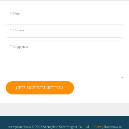
Име:
Порака
Содржина
СЕГА ИСПРАТИ ИСТРАГА
Авторски права © 2025 Shengzhou Senz Magnet Co., Ltd. |
Сита
|
Политика за