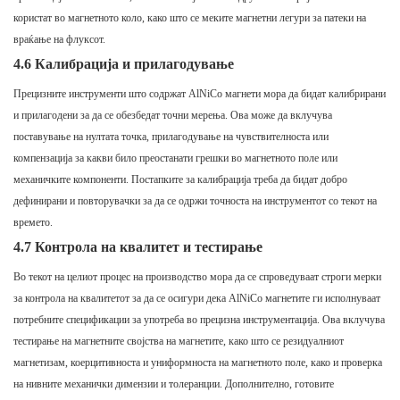
користат во магнетното коло, како што се меките магнетни легури за патеки на
враќање на флуксот.
4.6 Калибрација и прилагодување
Прецизните инструменти што содржат AlNiCo магнети мора да бидат калибрирани
и прилагодени за да се обезбедат точни мерења. Ова може да вклучува
поставување на нултата точка, прилагодување на чувствителноста или
компензација за какви било преостанати грешки во магнетното поле или
механичките компоненти. Постапките за калибрација треба да бидат добро
дефинирани и повторувачки за да се одржи точноста на инструментот со текот на
времето.
4.7 Контрола на квалитет и тестирање
Во текот на целиот процес на производство мора да се спроведуваат строги мерки
за контрола на квалитетот за да се осигури дека AlNiCo магнетите ги исполнуваат
потребните спецификации за употреба во прецизна инструментација. Ова вклучува
тестирање на магнетните својства на магнетите, како што се резидуалниот
магнетизам, коерцитивноста и униформноста на магнетното поле, како и проверка
на нивните механички димензии и толеранции. Дополнително, готовите