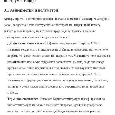
инструментација
3.1 Амперметри и волтметри
Амперметрите и волтметрите се основни алатки за мерење на електрична струја и
напон, соодветно. Овие инструменти се потпираат на интеракцијата помеѓу
магнетно поле и проводник што носи струја за да се произведе мерливо
отклонување на покажувач или дигитален дисплеј.
Дизајн на магнетен систем
: Кај амперметрите и волтметрите, AlNiCo
магнетите се користат за генерирање на стабилно и униформно магнетно поле
во рамките на магнетниот систем на инструментот. Магнетното поле реагира со
намотката што пренесува струја (или подвижната намотка) за да произведе
вртежен момент што предизвикува отклонување на покажувачот. Високиот
преостанат магнетизам и коефициентот на ниска температура на AlNiCo
магнетите осигуруваат дека магнетното поле останува константно, дури и под
различни услови на животната средина, што резултира со точни и стабилни
мерења.
Термичка стабилност
: Високата Кириева температура и коефициентот на
ниска температура на AlNiCo магнетите ги прават идеални за употреба во
амперметри и волтметри кои можат да бидат изложени на температурни