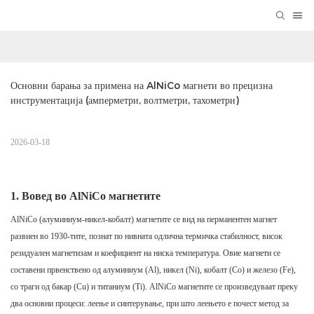
Основни барања за примена на AlNiCo магнети во прецизна 
инструментација (амперметри, волтметри, тахометри)
2026-03-18
1.
Вовед во AlNiCo магнетите
AlNiCo (алуминиум-никел-кобалт) магнетите се вид на перманентен магнет
развиен во 1930-тите, познат по нивната одлична термичка стабилност, висок
резидуален магнетизам и коефициент на ниска температура. Овие магнети се
составени првенствено од алуминиум (Al), никел (Ni), кобалт (Co) и железо (Fe),
со траги од бакар (Cu) и титаниум (Ti). AlNiCo магнетите се произведуваат преку
два основни процеси: леење и синтерување, при што леењето е почест метод за