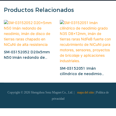
Productos Relacionados
SM-03152052 D20x5mm
N50 Imán redondo de
neodimio, imán de disco de
tierras raras chapado en
SM-03152051 Imán
NiCuNi de alta resistencia
cilíndrico de neodimio
grado N35 D8x12mm, imán
de tierras raras NdFeB
fuerte con recubrimiento
Copyright © 2026 Shengzhou Senz Magnet Co., Ltd. |
mapa del sitio
|
Política de
de NiCuNi para motores,
privacidad
sensores, proyectos de
bricolaje y aplicaciones
industriales.