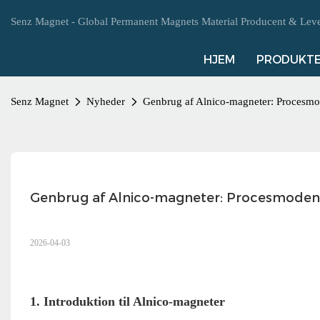
Senz Magnet - Global Permanent Magnets Material Producent & Leve
HJEM
PRODUKT
Senz Magnet
Nyheder
Genbrug af Alnico-magneter: Procesmo
Genbrug af Alnico-magneter: Procesmodenh
2026-04-03
1. Introduktion til Alnico-magneter