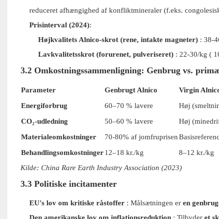
reduceret afhængighed af konfliktmineraler (f.eks. congolesis
Prisinterval (2024)
:
Højkvalitets Alnico-skrot (rene, intakte magneter)
:
38-4
Lavkvalitetsskrot (forurenet, pulveriseret)
:
22-30/kg (
10
3.2 Omkostningssammenligning: Genbrug vs. prim
Parameter
Genbrugt Alnico
Virgin Alnic
Energiforbrug
60–70 % lavere
Høj (smeltnin
CO₂-udledning
50–60 % lavere
Høj (minedrif
Materialeomkostninger
70-80% af jomfruprisen
Basisreferen
Behandlingsomkostninger
12–18 kr./kg
8–12 kr./kg
Kilde: China Rare Earth Industry Association (2023)
3.3 Politiske incitamenter
EU's lov om kritiske råstoffer
: Målsætningen er
en genbrug
Den amerikanske lov om inflationsreduktion
: Tilbyder
et s