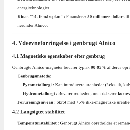
energiteknologier.
Kinas "14. femårsplan"
: Finansierer
50 millioner dollars
til
herunder Alnico.
4. Ydeevneforringelse i genbrugt Alnico
4.1 Magnetiske egenskaber efter genbrug
Genbrugte Alnico-magneter bevarer typisk
90-95%
af deres opr
Genbrugsmetode
:
Pyrometallurgi
: Kan introducere urenheder (f.eks. ilt, kul
Hydrometallurgi
: Bevarer renheden, men risikerer
kornv
Forureningsniveau
: Skrot med >5% ikke-magnetiske urenhede
4.2 Langsigtet stabilitet
Temperaturstabilitet
: Genbrugt Alnico opretholder et reman