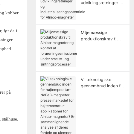
udviklingsretninger og
e
industrialiseringspoten
 og kobber
tiale for Alnico-
magneter
, før de i
Miljømæssige
produktionskrav til
ninger.
Alnico-magneter og
naphed.
kontrol af
forureningsemissioner
under smelte- og
sintringsprocesser
Vil teknologiske
gennembrud inden for
højtemperatur-NdFeB-
rer på
magneter presse
markedet for
højtemperatur-
applikationer for
 stålhuse,
Alnico-magneter? En
sammenlignende