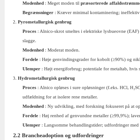
Modenhed
: Meget moden til
præsorterede affaldsstrømm
Begrænsninger
: Kræver minimal kontaminering; ineffektiv t
Pyrometallurgisk genbrug
Proces
: Alnico-skrot smeltes i elektriske lysbueovne (EAF
slagge.
Modenhed
: Moderat moden.
Fordele
: Høje genvindingsgrader for kobolt (≥90%) og nikke
Ulemper
: Højt energiforbrug; potentiale for metaltab, hvis 
Hydrometallurgisk genbrug
Proces
: Alnico opløses i sure opløsninger (f.eks. HCl, H₂SO₄
udfældning for at isolere rene metaller.
Modenhed
: Ny udvikling, med forskning fokuseret på at op
Fordele
: Høj renhed af genvundne metaller (≥99,9%); laver
Ulemper
: Langsomme behandlingstider; udfordringer med h
2.2 Brancheadoption og udfordringer