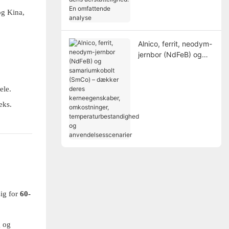
dens uerstattelighed:
og Kina,
En omfattende
analyse
Alnico, ferrit, neodym-
jernbor (NdFeB) og
samariumkobolt
(SmCo) – dækker
deres
ele.
kerneegenskaber,
eks.
omkostninger,
temperaturbestandigh
ed og
anvendelsesscenarier
ig for
60-
g og