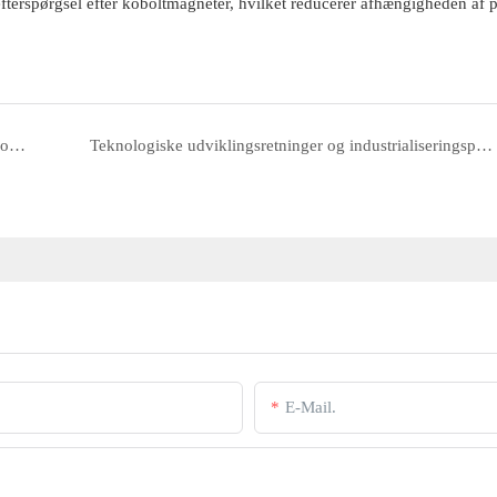
fterspørgsel efter koboltmagneter, hvilket reducerer afhængigheden af ​​
Miljømæssige produktionskrav til Alnico-magneter og kontrol af forureningsemissioner under smelte- og sintringsprocesser
Teknologiske udviklingsretninger og industrialiseringspotentiale for Alnico-magneter
E-Mail.