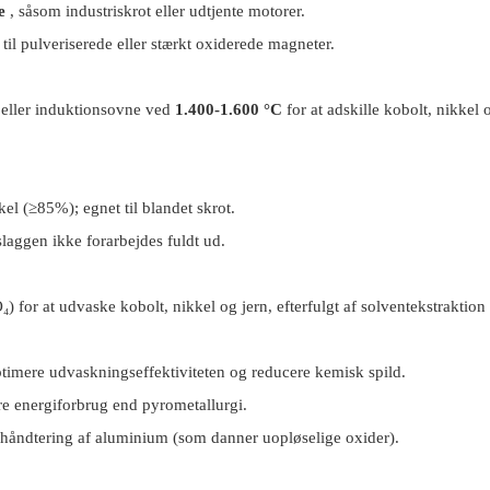
e
, såsom industriskrot eller udtjente motorer.
il pulveriserede eller stærkt oxiderede magneter.
) eller induktionsovne ved
1.400-1.600 °C
for at adskille kobolt, nikkel o
l (≥85%); egnet til blandet skrot.
slaggen ikke forarbejdes fuldt ud.
) for at udvaske kobolt, nikkel og jern, efterfulgt af solventekstraktion 
timere udvaskningseffektiviteten og reducere kemisk spild.
e energiforbrug end pyrometallurgi.
åndtering af aluminium (som danner uopløselige oxider).