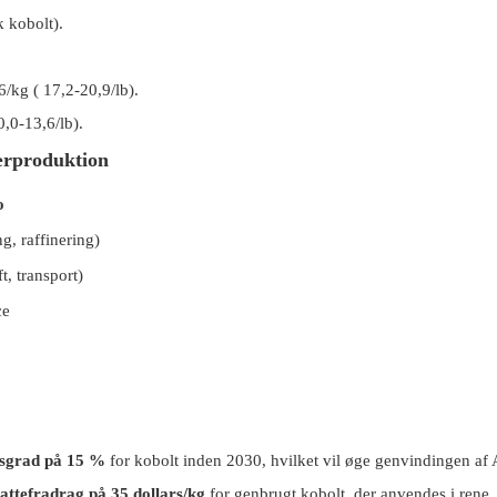
k kobolt).
6/kg (
17,2-20,9/lb).
,0-13,6/lb).
ærproduktion
o
g, raffinering)
t, transport)
ce
sgrad på 15 %
for kobolt inden 2030, hvilket vil øge genvindingen af ​​
kattefradrag på 35 dollars/kg
for genbrugt kobolt, der anvendes i rene