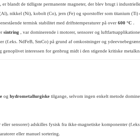
er blandt de tidligste permanente magneter, der blev brugt i industriell
Al), nikkel (Ni), kobolt (Co), jern (Fe) og sporstoffer som titanium (Ti)
 enestående termisk stabilitet med driftstemperaturer på over
600 °C
.
er
sintring
, var dominerende i motorer, sensorer og luftfartsapplikationer
gneter (f.eks. NdFeB, SmCo) på grund af omkostninger og ydeevnebegræns
genoplivet interessen for genbrug midt i den stigende kritiske metalk
e
og
hydrometallurgiske
tilgange, selvom ingen enkelt metode domine
 eller sensorer) adskilles fysisk fra ikke-magnetiske komponenter (f.eks.
aratorer eller manuel sortering.