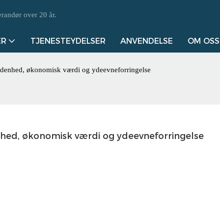
randør over 20 år.
ER
TJENESTEYDELSER
ANVENDELSE
OM OSS
denhed, økonomisk værdi og ydeevneforringelse
ed, økonomisk værdi og ydeevneforringelse