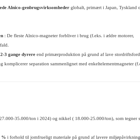
erede Alnico-genbrugsvirksomheder
globalt, primært i Japan, Tyskland 
en
: De fleste Alnico-magneter forbliver i brug (f.eks. i ældre motorer,
fald.
r
2-3 gange dyrere
end primærproduktion på grund af lave stordriftsford
g komplicerer separation sammenlignet med enkeltelementmagneter (f.
27.000-35.000/ton i 2024) og nikkel (
18.000-25.000/ton), som tegner s
5 %
i forhold til jomfrueligt materiale på grund af lavere miljøpåvirknin