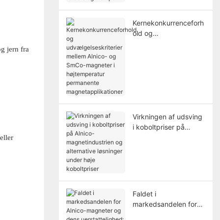
analyse af deres
fordele og ulemper
Kernekonkurrenceforh
old og
udvælgelseskriterier
g jern fra
mellem Alnico- og
SmCo-magneter i
højtemperatur
permanente
magnetapplikationer
Virkningen af ​​​​udsving
i koboltpriser på
Alnico-
eller
magnetindustrien og
alternative løsninger
under høje
koboltpriser
Faldet i
markedsandelen for
Alnico-magneter og