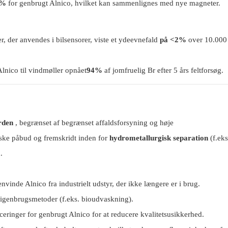
 %
for genbrugt Alnico, hvilket kan sammenlignes med nye magneter.
, der anvendes i bilsensorer, viste et ydeevnefald
på <2%
over 10.000
lnico til vindmøller opnået
94%
af jomfruelig Br efter 5 års feltforsøg.
rden
, begrænset af begrænset affaldsforsyning og høje
iske påbud og fremskridt inden for
hydrometallurgisk separation
(f.eks
.
inde Alnico fra industrielt udstyr, der ikke længere er i brug.
gigenbrugsmetoder (f.eks. bioudvaskning).
eringer for genbrugt Alnico for at reducere kvalitetsusikkerhed.