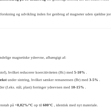
 forskning og udvikling inden for genbrug af magneter uden sjældne jord
indelige magnetiske ydeevne, afhængigt af:
stof), hvilket reducerer koercitiviteten (Hc) med
5-10%
.
ækst
under sintring, hvilket sænker remanensen (Br) med
3-5%
.
r (f.eks. stål, plast) forringer ydeevnen med
10-15%
.
enstab på
<0,02%/°C
op til
600°C
, identisk med nyt materiale.