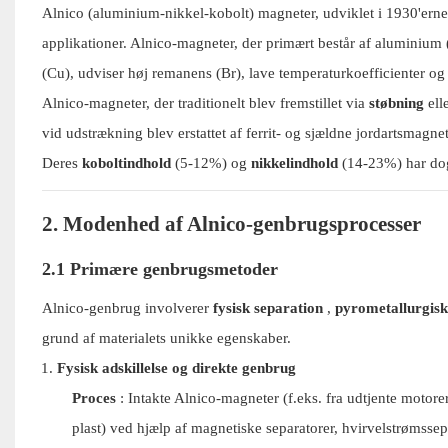
Alnico (aluminium-nikkel-kobolt) magneter, udviklet i 1930'erne, 
applikationer. Alnico-magneter, der primært består af aluminium (
(Cu), udviser høj remanens (Br), lave temperaturkoefficienter og
Alnico-magneter, der traditionelt blev fremstillet via
støbning
ell
vid udstrækning blev erstattet af ferrit- og sjældne jordartsma
Deres
koboltindhold
(5-12%) og
nikkelindhold
(14-23%) har dog 
2. Modenhed af Alnico-genbrugsprocesser
2.1 Primære genbrugsmetoder
Alnico-genbrug involverer
fysisk separation
,
pyrometallurgisk
grund af materialets unikke egenskaber.
Fysisk adskillelse og direkte genbrug
Proces
: Intakte Alnico-magneter (f.eks. fra udtjente motorer
plast) ved hjælp af magnetiske separatorer, hvirvelstrømssep