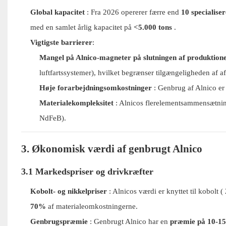
Global kapacitet
: Fra 2026 opererer færre end
10 specialis
med en samlet årlig kapacitet på
<5.000 tons
.
Vigtigste barrierer
:
Mangel på Alnico-magneter på slutningen af ​​produktion
luftfartssystemer), hvilket begrænser tilgængeligheden af ​​af
Høje forarbejdningsomkostninger
: Genbrug af Alnico e
Materialekompleksitet
: Alnicos flerelementsammensætnin
NdFeB).
3. Økonomisk værdi af genbrugt Alnico
3.1 Markedspriser og drivkræfter
Kobolt- og nikkelpriser
: Alnicos værdi er knyttet til kobolt (
70%
af materialeomkostningerne.
Genbrugspræmie
: Genbrugt Alnico har en
præmie på 10-1