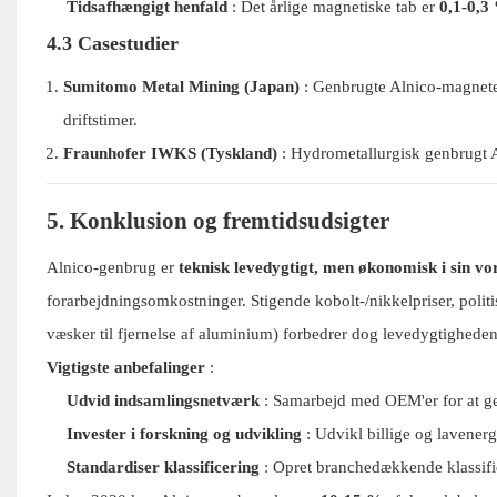
Tidsafhængigt henfald
: Det årlige magnetiske tab er
0,1-0,3
4.3 Casestudier
Sumitomo Metal Mining (Japan)
: Genbrugte Alnico-magneter
driftstimer.
Fraunhofer IWKS (Tyskland)
: Hydrometallurgisk genbrugt A
5. Konklusion og fremtidsudsigter
Alnico-genbrug er
teknisk levedygtigt, men økonomisk i sin vo
forarbejdningsomkostninger. Stigende kobolt-/nikkelpriser, polit
væsker til fjernelse af aluminium) forbedrer dog levedygtigheden
Vigtigste anbefalinger
:
Udvid indsamlingsnetværk
: Samarbejd med OEM'er for at genv
Invester i forskning og udvikling
: Udvikl billige og lavener
Standardiser klassificering
: Opret branchedækkende klassific