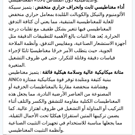
والديناميكية دون المساس بالأداء المغناطيسي.
أداء مغناطيسي ثابت وانحراف حراري منخفض
: يتميز سبيكة
الألومنيوم والنيكل والكوبالت المُلبدة بمعامل حراري منخفض
للغاية للمغناطيسية المتبقية، مما يعني أن كثافة التدفق
المغناطيسي فيها تتغير بشكل طفيف مع تقلبات درجة
الحرارة. يُعد هذا الثبات بالغ الأهمية للتطبيقات الدقيقة مثل
أجهزة الاستشعار الصناعية، ومقاييس التدفق، وأنظمة الملاحة
الجوية، حيث يتطلب الأمر خرجًا مغناطيسيًا ثابتًا لإجراء
قياسات دقيقة وقابلة للتكرار، حتى في ظروف التشغيل
المتغيرة.
متانة ميكانيكية عالية وسلامة هيكلية فائقة
: يتميز مغناطيس
AlNiCo ببنية كثيفة ومتلبدة توفر قوة ميكانيكية ممتازة
وهشاشة منخفضة مقارنةً بالمغناطيسات الخزفية أو
المصنوعة من العناصر الأرضية النادرة، مما يجعل هذه
المغناطيسات الكتلية مقاومة للتشقق والكسر والتلف أثناء
التركيب أو المناولة أو التشغيل في ظروف اهتزاز عالية. كما
يضمن تركيبها المتين استقرارًا هيكليًا تحت الأحمال الثقيلة،
مما يجعلها مناسبة للاستخدام في تجهيزات التثبيت الصناعية
وأنظمة التثبيت المغناطيسي.