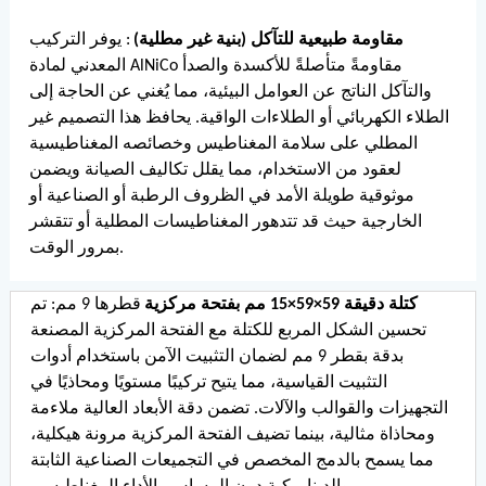
مقاومة طبيعية للتآكل (بنية غير مطلية)
: يوفر التركيب
المعدني لمادة AlNiCo مقاومةً متأصلةً للأكسدة والصدأ
والتآكل الناتج عن العوامل البيئية، مما يُغني عن الحاجة إلى
الطلاء الكهربائي أو الطلاءات الواقية. يحافظ هذا التصميم غير
المطلي على سلامة المغناطيس وخصائصه المغناطيسية
لعقود من الاستخدام، مما يقلل تكاليف الصيانة ويضمن
موثوقية طويلة الأمد في الظروف الرطبة أو الصناعية أو
الخارجية حيث قد تتدهور المغناطيسات المطلية أو تتقشر
بمرور الوقت.
كتلة دقيقة 59×59×15 مم بفتحة مركزية
قطرها 9 مم: تم
تحسين الشكل المربع للكتلة مع الفتحة المركزية المصنعة
بدقة بقطر 9 مم لضمان التثبيت الآمن باستخدام أدوات
التثبيت القياسية، مما يتيح تركيبًا مستويًا ومحاذيًا في
التجهيزات والقوالب والآلات. تضمن دقة الأبعاد العالية ملاءمة
ومحاذاة مثالية، بينما تضيف الفتحة المركزية مرونة هيكلية،
مما يسمح بالدمج المخصص في التجميعات الصناعية الثابتة