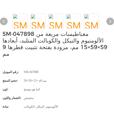
SM-047898 مغناطيسات مربعة من
الألومنيوم والنيكل والكوبالت المتلبد، أبعادها
59×59×15 مم، مزودة بفتحة تثبيت قطرها 9
مم
SM-047898
رقم الموديل:
59×59×15× φ9 مم
حجم المنتج:
كما هو موضح
لون:
مخصص
الشعار واللون:
الألومنيوم، النيكل، الكوبالت
مادة: