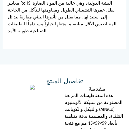
معايير RoHS البيئية الدولية، وهي خالية من المواد الضارة.
يقلل عمرها التشغيلي الطويل ومقاومتها للتآكل من الحاجة
إلى استبدالها، مما يقلل من تأثيرها البيئي مقارنةً ببدائل
المغناطيس الأقل متانة، ما يجعلها خياراً مستداماً للتطبيقات
الصناعية طويلة الأمد.
تفاصيل المنتج
مقدمة
هذه المغناطيسات المربعة
المصنوعة من سبيكة الألومنيوم
والنيكل والكوبالت (AlNiCo)
المُلبّدة، والمصممة بدقة متناهية
بأبعاد 59×59×15 مم مع فتحة