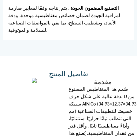
التصنيع المضمون الجودة
: يتم إنتاجه وفقًا لمعايير صارمة
لمراقبة الجودة لضمان خصائص مغناطيسية موحدة، ودقة
الأبعاد، وتشطيب السطح، بما يفي بالمواصفات الصناعية
للسلامة والموثوقية.
تفاصيل المنتج
مقدمة
صُمم هذا المغناطيس المصنوع
بدقة عالية على شكل حرف U من
سبيكة AlNiCo (34.93×12.37×34.93
مم) خصيصًا للتطبيقات الصناعية
التي تتطلب ثباتًا حراريًا استثنائيًا،
وأداءً مغناطيسيًا ثابتًا، وأقل قدر
من فقدان المغناطيسية. يُصنع هذا