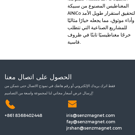
المغناطيس المصنوع من سبيكة
AlNiCo لتحقيق استقرار طويل الأمد
وأداء موثوق، مما يجعله خيارًا مثاليًا
للمشاريع الصناعية التي تتطلب
خرجًا مغناطيسيًا ثابتًا في ظروف
قاسية.
الحصول على اتصال معنا
فقط اترك بريدك الإلكتروني أو رقم هاتفك في نموذج الاتصال حتى نتمكن من
إرسال عرض أسعار مجاني لنا لمجموعة واسعة من التصاميم!
+8618368402448
iris@senzmagnet.com
fay@senzmagnet.com
jrshan@senzmagnet.com