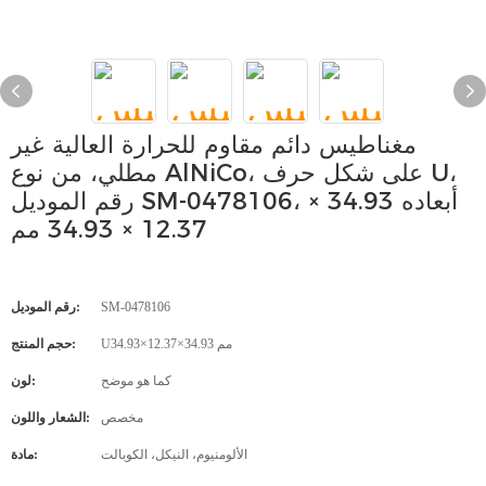
مغناطيس دائم مقاوم للحرارة العالية غير
مطلي، من نوع AlNiCo، على شكل حرف U،
رقم الموديل SM-0478106، أبعاده 34.93 ×
12.37 × 34.93 مم
SM-0478106
رقم الموديل:
U34.93×12.37×34.93 مم
حجم المنتج:
كما هو موضح
لون:
مخصص
الشعار واللون:
الألومنيوم، النيكل، الكوبالت
مادة: