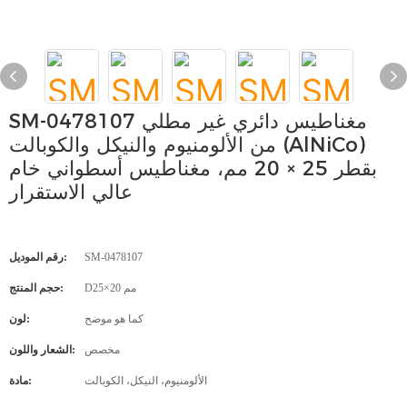
SM-0478107 مغناطيس دائري غير مطلي
من الألومنيوم والنيكل والكوبالت (AlNiCo)
بقطر 25 × 20 مم، مغناطيس أسطواني خام
عالي الاستقرار
SM-0478107
رقم الموديل:
D25×20 مم
حجم المنتج:
كما هو موضح
لون:
مخصص
الشعار واللون:
الألومنيوم، النيكل، الكوبالت
مادة: