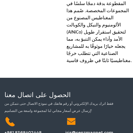
المقطوعة بدقة دمجًا سلسًا في
المجموعات المخصصة. صُمم هذا
المغناطيس المصنوع من
الألومنيوم والنيكل والكوبالت
(AlNiCo) لتحقيق استقرار طويل
الأمد وأداء يمكن التنبؤ به، مما
يجعله خيارًا موثوقًا به للمشاريع
الصناعية التي تتطلب خرجًا
مغناطيسيًا ثابتًا في ظروف قاسية.
الحصول على اتصال معنا
فقط اترك بريدك الإلكتروني أو رقم هاتفك في نموذج الاتصال حتى نتمكن من
إرسال عرض أسعار مجاني لنا لمجموعة واسعة من التصاميم!
+8618368402448
iris@senzmagnet.com