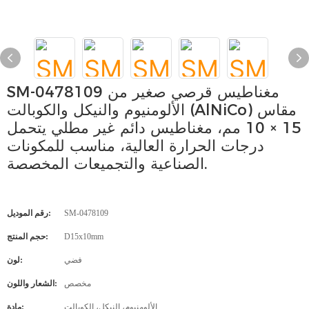
SM-0478109 مغناطيس قرصي صغير من
الألومنيوم والنيكل والكوبالت (AlNiCo) مقاس
15 × 10 مم، مغناطيس دائم غير مطلي يتحمل
درجات الحرارة العالية، مناسب للمكونات
الصناعية والتجميعات المخصصة.
SM-0478109
رقم الموديل:
D15x10mm
حجم المنتج:
فضي
لون:
مخصص
الشعار واللون:
الألومنيوم، النيكل، الكوبالت
مادة: