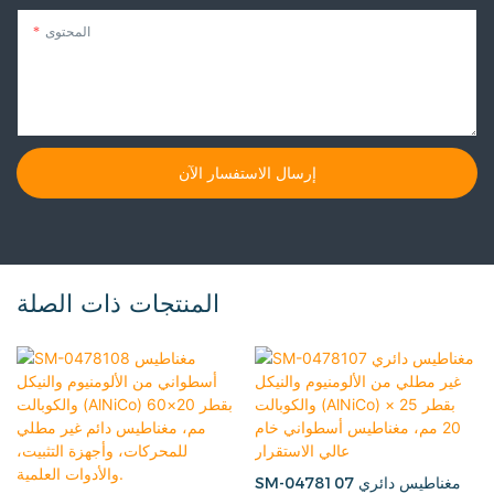
المحتوى
إرسال الاستفسار الآن
المنتجات ذات الصلة
SM-0478107 مغناطيس دائري