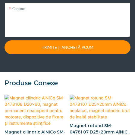
Conţinut
TRIMITEȚI ANCHETĂ ACUM
Produse Conexe
Magnet rotund SM-
Magnet cilindric AlNiCo SM-
0478107 D25×20mm AlNiCo