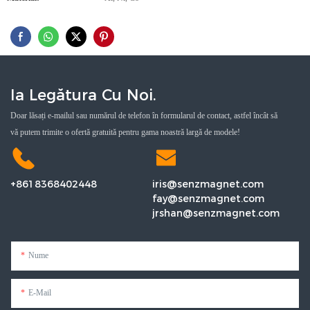
Ia Legătura Cu Noi.
Doar lăsați e-mailul sau numărul de telefon în formularul de contact, astfel încât să
vă putem trimite o ofertă gratuită pentru gama noastră largă de modele!
+8618368402448
iris@senzmagnet.com
fay@senzmagnet.com
jrshan@senzmagnet.com
Nume
E-Mail