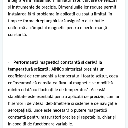
integrarea în ansambluri miniaturizate, carcase de senzori
și instrumente de precizie. Dimensiunile lor reduse permit
instalarea fără probleme în aplicații cu spațiu limitat, în
timp ce forma dreptunghiulară asigură o distribuție
uniformă a câmpului magnetic pentru o performanță
constantă.
·
Performanță magnetică constantă și derivă la
temperatură scăzută
: AlNiCo sinterizat prezintă un
coeficient de remanență a temperaturii foarte scăzut, ceea
ce înseamnă că densitatea fluxului magnetic se modifică
minim odată cu fluctuațiile de temperatură. Această
stabilitate este esențială pentru aplicații de precizie, cum ar
fi senzorii de viteză, debitmetrele și sistemele de navigație
aerospațială, unde este necesară o putere magnetică
constantă pentru măsurători precise și repetabile, chiar și
în condiții de funcționare variabile.