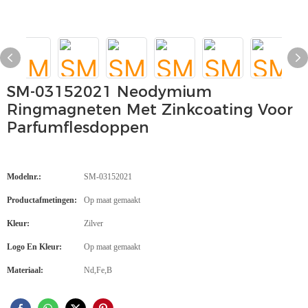
SM-03152021 Neodymium
Ringmagneten Met Zinkcoating Voor
Parfumflesdoppen
Modelnr.:
SM-03152021
Productafmetingen:
Op maat gemaakt
Kleur:
Zilver
Logo En Kleur:
Op maat gemaakt
Materiaal:
Nd,Fe,B