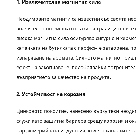
1. Изключителна магнитна сила
Неодимовите магнити са известни със своята нес
значително по-висока от тази на традиционните 
висока магнитна сила осигурява сигурно и херме
капачката на бутилката с парфюм е затворена, п
изпаряване на аромата. Силното магнитно привл
ефект на закопчаване, подобрявайки потребител
възприятието за качество на продукта.
2. Устойчивост на корозия
Цинковото покритие, нанесено върху тези неод
служи като защитна бариера срещу корозия и оки
парфюмерийната индустрия, където капачките на