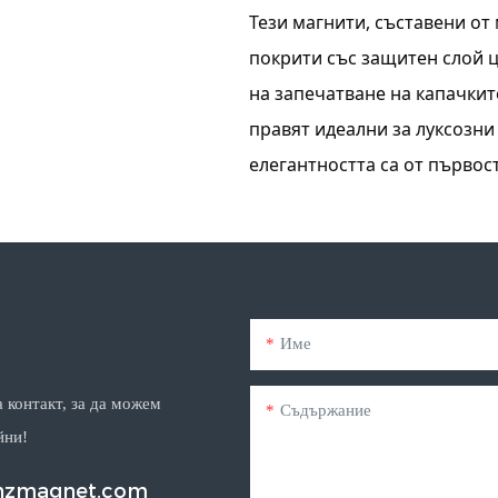
Тези магнити, съставени от
покрити със защитен слой 
на запечатване на капачкит
правят идеални за луксозни
елегантността са от първос
Име
 контакт, за да можем
Съдържание
йни!
enzmagnet.com