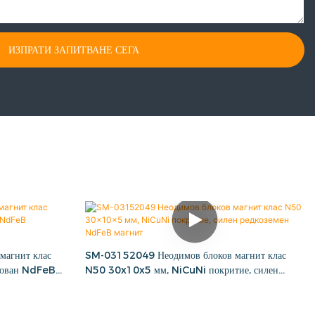
ИЗПРАТИ ЗАПИТВАНЕ СЕГА
агнит клас
SM-03152049 Неодимов блоков магнит клас
кован NdFeB
N50 30x10x5 мм, NiCuNi покритие, силен
редкоземен NdFeB магнит