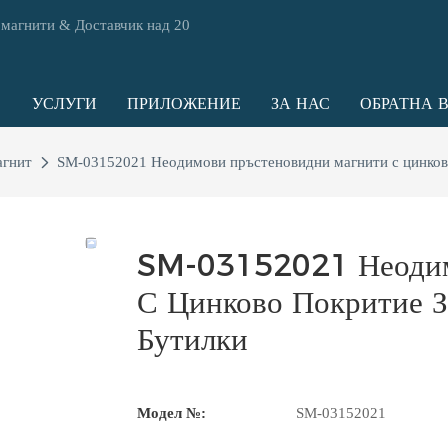
 магнити & Доставчик над 20
УСЛУГИ
ПРИЛОЖЕНИЕ
ЗА НАС
ОБРАТНА 
агнит
SM-03152021 Неодимови пръстеновидни магнити с цинково
SM-03152021 Неодим
С Цинково Покритие 
Бутилки
Модел №:
SM-03152021