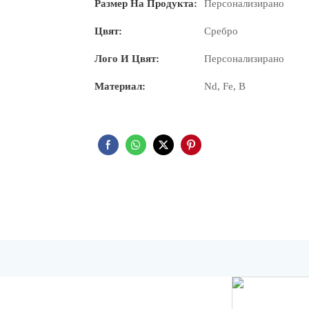
Размер На Продукта:
Персонализирано
Цвят:
Сребро
Лого И Цвят:
Персонализирано
Материал:
Nd, Fe, B