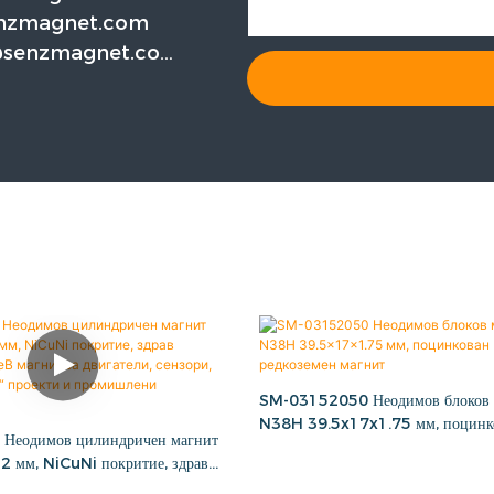
nzmagnet.com
@senzmagnet.co
SM-03152050 Неодимов блоков м
N38H 39.5x17x1.75 мм, поцин
еодимов цилиндричен магнит
редкоземен магнит
 мм, NiCuNi покритие, здрав
eB магнит за двигатели, сензори,