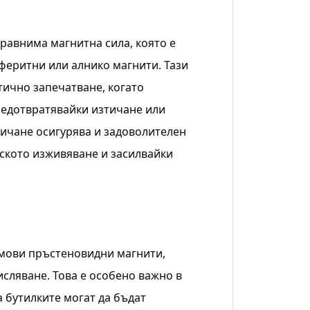
равнима магнитна сила, която е
феритни или алнико магнити. Тази
тично запечатване, когато
редотвратявайки изтичане или
ичане осигурява и задоволителен
ското изживяване и засилвайки
имови пръстеновидни магнити,
сляване. Това е особено важно в
 бутилките могат да бъдат