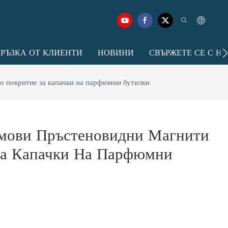
ВРЪЗКА ОТ КЛИЕНТИ
НОВИНИ
СВЪРЖЕТЕ СЕ С Н
 покритие за капачки на парфюмни бутилки
ови Пръстеновидни Магнити
За Капачки На Парфюмни