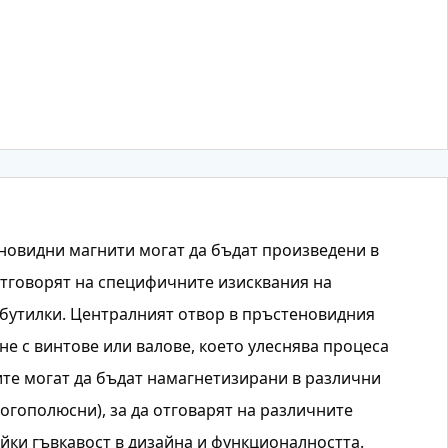
овидни магнити могат да бъдат произведени в
отговорят на специфичните изисквания на
бутилки. Централният отвор в пръстеновидния
е с винтове или валове, което улеснява процеса
ите могат да бъдат намагнетизирани в различни
огополюсни), за да отговарят на различните
йки гъвкавост в дизайна и функционалността.