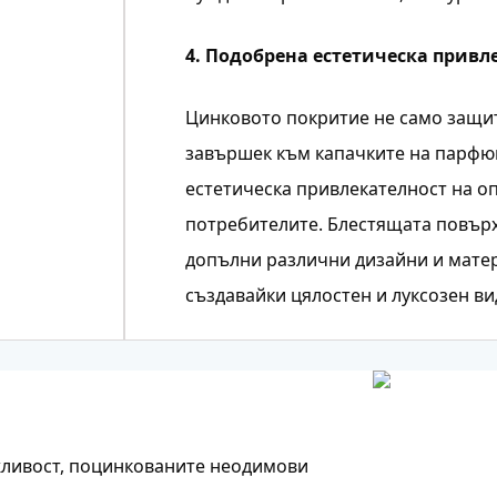
4. Подобрена естетическа привл
Цинковото покритие не само защит
завършек към капачките на парфюм
естетическа привлекателност на оп
потребителите. Блестящата повър
допълни различни дизайни и матери
създавайки цялостен и луксозен ви
жливост, поцинкованите неодимови