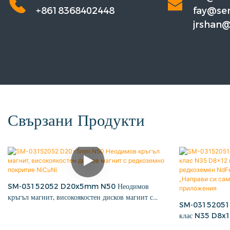
+8618368402448
fay@se
jrshan
m
Свързани Продукти
SM-03152052 D20x5mm N50 Неодимов
кръгъл магнит, високоякостен дисков магнит с
SM-03152051 Н
редкоземно покритие NiCuNi
клас N35 D8x12
редкоземен NdF