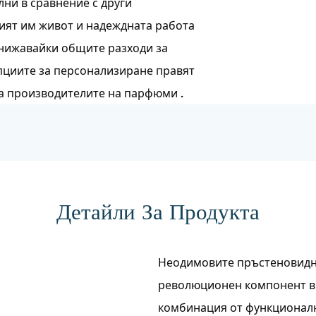
ни в сравнение с други
ият им живот и надеждната работа
онижавайки общите разходи за
опциите за персонализиране правят
за производителите на парфюми
.
Детайли За Продукта
Неодимовите пръстеновидни
революционен компонент в 
комбинация от функционалн