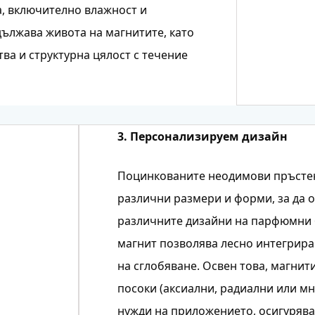
а, включително влажност и
ължава живота на магнитите, като
тва и структурна цялост с течение
3. Персонализируем дизайн
Поцинкованите неодимови пръстен
различни размери и форми, за да 
различните дизайни на парфюмни 
магнит позволява лесно интегриран
на сглобяване. Освен това, магнит
посоки (аксиални, радиални или мн
нужди на приложението, осигурява