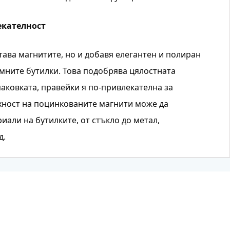
екателност
ава магнитите, но и добавя елегантен и полиран
ните бутилки. Това подобрява цялостната
аковката, правейки я по-привлекателна за
хност на поцинкованите магнити може да
али на бутилките, от стъкло до метал,
д.