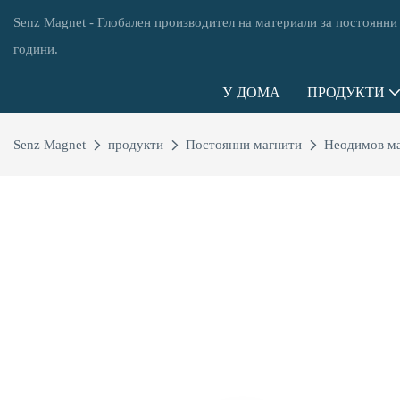
Senz Magnet - Глобален производител на материали за постоянни
години.
У ДОМА
ПРОДУКТИ
Senz Magnet
продукти
Постоянни магнити
Неодимов м