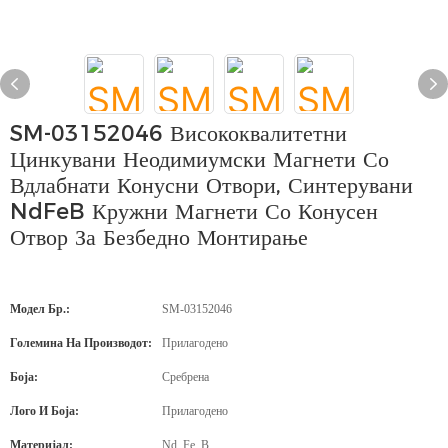
SM-03152046 Висококвалитетни
Цинкувани Неодимиумски Магнети Со
Вдлабнати Конусни Отвори, Синтерувани
NdFeB Кружни Магнети Со Конусен
Отвор За Безбедно Монтирање
Модел Бр.:
SM-03152046
Големина На Производот:
Прилагодено
Боја:
Сребрена
Лого И Боја:
Прилагодено
Материјал:
Nd, Fe, B