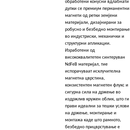
обработени конусни вдлабнати
дупки се премиум перманентни
магнети од ретки земјени
материјали, дизајнирани за
робусно и безбедно монтирање
во индустриски, механички и
структурни апликации.
Изработени од
висококвалитетен синтеруван
NdFeB материјал, тие
испорачуваат исклучителна
магнетна цврстина,
конзистентен магнетен флукс и
сигурна сила на држење во
издржлив кружен облик, што ги
прави идеални за тешки услови
на држење, монтирање и
монтажа каде што рамното,
безбедно прицврстување е