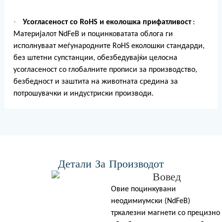
·
Усогласеност со RoHS и еколошка прифатливост
:
Материјалот NdFeB и поцинковатата облога ги
исполнуваат меѓународните RoHS еколошки стандарди,
без штетни супстанции, обезбедувајќи целосна
усогласеност со глобалните прописи за производство,
безбедност и заштита на животната средина за
потрошувачки и индустриски производи.
Детали За Производот
Вовед
Овие поцинкувани
неодимиумски (NdFeB)
тркалезни магнети со прецизно