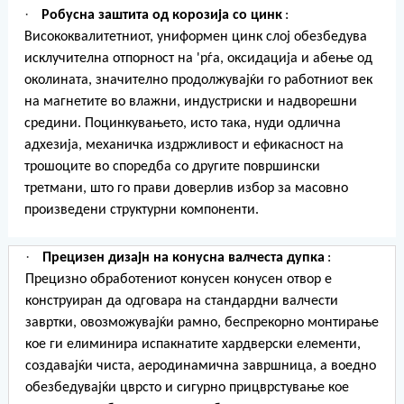
·
Робусна заштита од корозија со цинк
:
Висококвалитетниот, униформен цинк слој обезбедува
исклучителна отпорност на 'рѓа, оксидација и абење од
околината, значително продолжувајќи го работниот век
на магнетите во влажни, индустриски и надворешни
средини. Поцинкувањето, исто така, нуди одлична
адхезија, механичка издржливост и ефикасност на
трошоците во споредба со другите површински
третмани, што го прави доверлив избор за масовно
произведени структурни компоненти.
·
Прецизен дизајн на конусна валчеста дупка
:
Прецизно обработениот конусен конусен отвор е
конструиран да одговара на стандардни валчести
завртки, овозможувајќи рамно, беспрекорно монтирање
кое ги елиминира испакнатите хардверски елементи,
создавајќи чиста, аеродинамична завршница, а воедно
обезбедувајќи цврсто и сигурно прицврстување кое