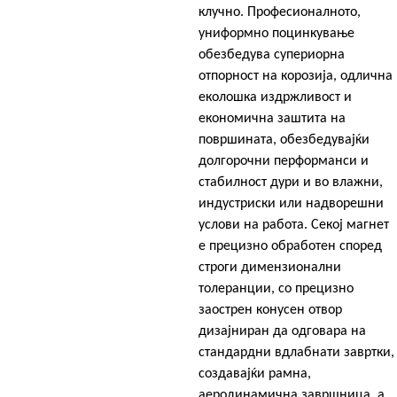
клучно. Професионалното,
униформно поцинкување
обезбедува супериорна
отпорност на корозија, одлична
еколошка издржливост и
економична заштита на
површината, обезбедувајќи
долгорочни перформанси и
стабилност дури и во влажни,
индустриски или надворешни
услови на работа. Секој магнет
е прецизно обработен според
строги димензионални
толеранции, со прецизно
заострен конусен отвор
дизајниран да одговара на
стандардни вдлабнати завртки,
создавајќи рамна,
аеродинамична завршница, а