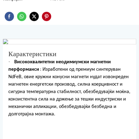
Карактеристики
·
Висококвалитетни неодимиумски магнетни
перформанси
: Изработени од премиум синтеруван
NdFeB, овие кружни конусни магнети нудат извонреден
магнетен енергетски производ, силна коерцивност и
сигурна температурна стабилност, обезбедувајќи моќна,
конзистентна сила на држење за тешки индустриски и
механички апликации, обезбедувајќи безбедна и
долготрајна монтажа.