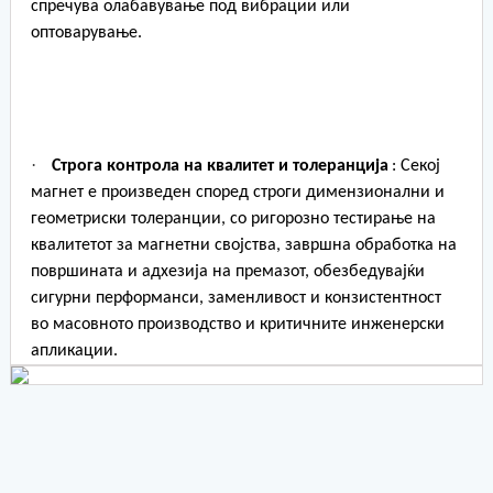
спречува олабавување под вибрации или
оптоварување.
·
Строга контрола на квалитет и толеранција
: Секој
магнет е произведен според строги димензионални и
геометриски толеранции, со ригорозно тестирање на
квалитетот за магнетни својства, завршна обработка на
површината и адхезија на премазот, обезбедувајќи
сигурни перформанси, заменливост и конзистентност
во масовното производство и критичните инженерски
апликации.