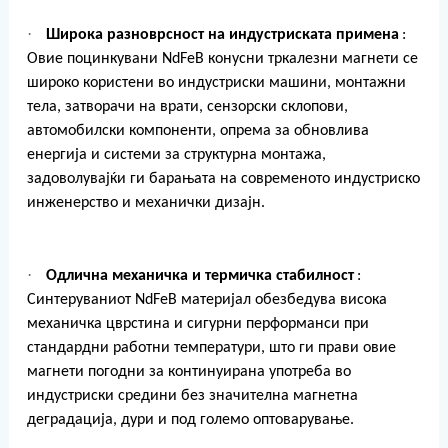
·
Широка разноврсност на индустриската примена
:
Овие поцинкувани NdFeB конусни тркалезни магнети се
широко користени во индустриски машини, монтажни
тела, затворачи на врати, сензорски склопови,
автомобилски компоненти, опрема за обновлива
енергија и системи за структурна монтажа,
задоволувајќи ги барањата на современото индустриско
инженерство и механички дизајн.
·
Одлична механичка и термичка стабилност
:
Синтеруваниот NdFeB материјал обезбедува висока
механичка цврстина и сигурни перформанси при
стандардни работни температури, што ги прави овие
магнети погодни за континуирана употреба во
индустриски средини без значителна магнетна
деградација, дури и под големо оптоварување.