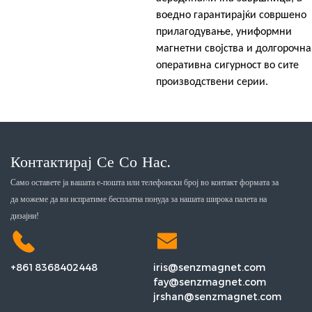
воедно гарантирајќи совршено
прилагодување, униформни
магнетни својства и долгорочна
оперативна сигурност во сите
производствени серии.
Контактирај Се Со Нас.
Само оставете ја вашата е-пошта или телефонски број во контакт формата за
да можеме да ви испратиме бесплатна понуда за нашата широка палета на
дизајни!
+8618368402448
iris@senzmagnet.com
fay@senzmagnet.com
jrshan@senzmagnet.com