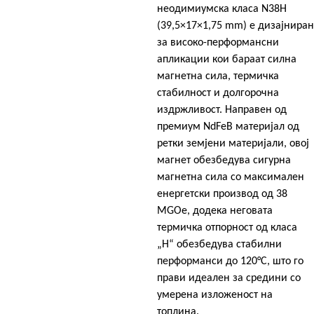
неодимиумска класа N38H
(39,5×17×1,75 mm) е дизајниран
за високо-перформансни
апликации кои бараат силна
магнетна сила, термичка
стабилност и долгорочна
издржливост. Направен од
премиум NdFeB материјал од
ретки земјени материјали, овој
магнет обезбедува сигурна
магнетна сила со максимален
енергетски производ од 38
MGOe, додека неговата
термичка отпорност од класа
„H“ обезбедува стабилни
перформанси до 120°C, што го
прави идеален за средини со
умерена изложеност на
топлина.