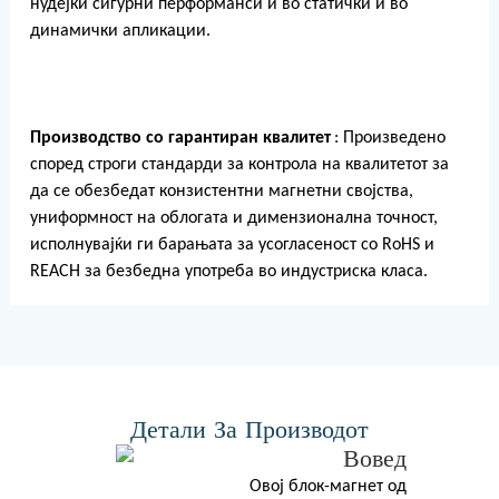
нудејќи сигурни перформанси и во статички и во
динамички апликации.
Производство со гарантиран квалитет
: Произведено
според строги стандарди за контрола на квалитетот за
да се обезбедат конзистентни магнетни својства,
униформност на облогата и димензионална точност,
исполнувајќи ги барањата за усогласеност со RoHS и
REACH за безбедна употреба во индустриска класа.
Детали За Производот
Вовед
Овој блок-магнет од