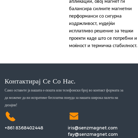
апликации, овој магнет ги
балансира силните магнетни
перформанси со сигурна
издржливост, нудејќи
исплатливо решение за тешки
проекти каде што се потребни и
моќност и термичка стабилност.
Контактирај Се Со Нас.
Само оставете ја вашата е-пошта или телефонски број во контакт формата за
да можеме да ви испратиме бесплатна понуда за нашата широка палета на
дизајни!
+8618368402448
iris@senzmagnet.com
fay@senzmagnet.com