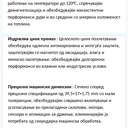
работење на температури до 120°C, спречувајќи
демагнетизација и обезбедувајќи конзистентни
перформанси дури и во средини со умерена изложеност
на топлина.
Издржлив цинк премаз
: Целосното цинк позлатување
обезбедува одлична антикорозивна и анти'рѓа заштита,
заштитувајќи го магнетот од оксидација, влага и
хемиско оштетување, обезбедувајќи долгорочни
перформанси во влажни или индустриски услови.
Прецизни машински димензии
: Сечено според
прецизни спецификации од 39,5×17×1,75 mm со мали
толеранции, обезбедувајќи совршено вклопување и
усогласување во прилагодени склопови, мотори,
сензори и апликации за држење, елиминирајќи ја
потребата од секундарна машинска обработка.