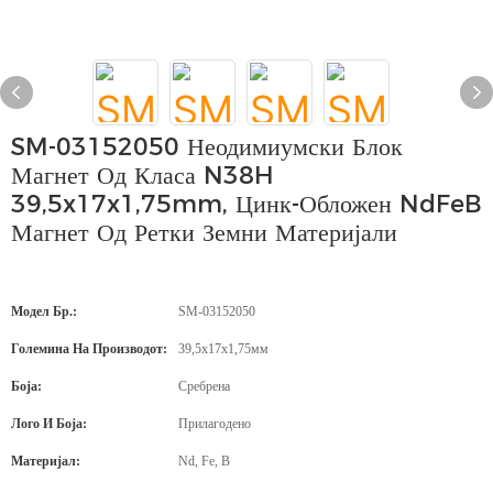
SM-03152050 Неодимиумски Блок
Магнет Од Класа N38H
39,5x17x1,75mm, Цинк-Обложен NdFeB
Магнет Од Ретки Земни Материјали
Модел Бр.:
SM-03152050
Големина На Производот:
39,5x17x1,75мм
Боја:
Сребрена
Лого И Боја:
Прилагодено
Материјал:
Nd, Fe, B