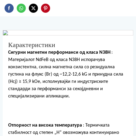
Карактеристики
Сигурни магнетни перформанси од класа N38H
:
Материјалот NdFeB од класа N38H испорачува
конзистентна, силна магнетна сила со резидуална
густина на флукс (Br) од ~12,2-12,6 kG и принудна сила
(Hcj) ≥ 15,9 kOe, исполнувајќи ги индустриските
стандарди за перформанси за секојдневни и
специјализирани апликации.
Отпорност на висока температура
: Термичката
стабилност од степен „H“ овозможува континуирано