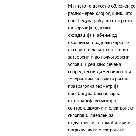
Магнетот е целосно обложен со
рамномерен слој од цинк, што
обезбедува робусна отпорност
на корозија од влага,
оксидација и абење од
околината, продолжувајќи го
неговиот век на траење и во
затворени и во полуотворени
услови. Прецизно сечена
според тесни димензионални
толеранции, неговата рамна,
правоаголна геометрија
обезбедува беспрекорна
интеграција во мотори,
сензори, држачи и електронски
склопови. Идеален за
индустриски, автомобилски и
потрошувачки електронски