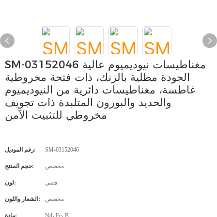
SM-03152046 مغناطيسات نيوديميوم عالية
الجودة مطلية بالزنك، ذات فتحة مخروطية
غاطسة، مغناطيسات دائرية من النيوديميوم
والحديد والبورون المتلبدة ذات تجويف
مخروطي للتثبيت الآمن
SM-03152046
رقم الموديل:
مخصص
حجم المنتج:
فضي
لون:
مخصص
الشعار واللون:
Nd، Fe، B
مادة: