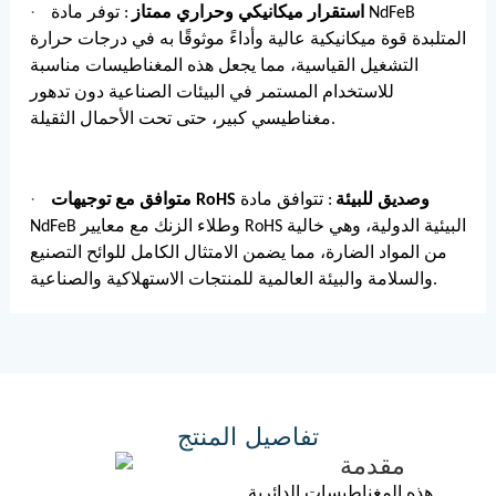
·
استقرار ميكانيكي وحراري ممتاز
: توفر مادة NdFeB
المتلبدة قوة ميكانيكية عالية وأداءً موثوقًا به في درجات حرارة
التشغيل القياسية، مما يجعل هذه المغناطيسات مناسبة
للاستخدام المستمر في البيئات الصناعية دون تدهور
مغناطيسي كبير، حتى تحت الأحمال الثقيلة.
·
متوافق مع توجيهات RoHS وصديق للبيئة
: تتوافق مادة
NdFeB وطلاء الزنك مع معايير RoHS البيئية الدولية، وهي خالية
من المواد الضارة، مما يضمن الامتثال الكامل للوائح التصنيع
والسلامة والبيئة العالمية للمنتجات الاستهلاكية والصناعية.
تفاصيل المنتج
مقدمة
هذه المغناطيسات الدائرية