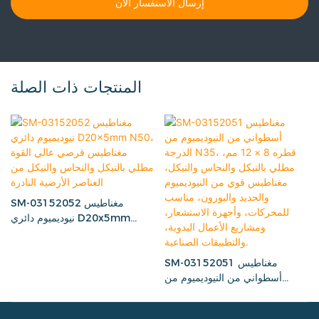
إرسال الاستفسار الآن
المنتجات ذات الصلة
SM-03152052 مغناطيس
نيوديميوم دائري D20x5mm
N50، مغناطيس قرصي عالي القوة
مطلي بالنيكل والنحاس والنيكل من
SM-03152051 مغناطيس
العناصر الأرضية النادرة
أسطواني من النيوديميوم من
الدرجة N35، قطره 8 × 12 مم،
مطلي بالنيكل والنحاس والنيكل،