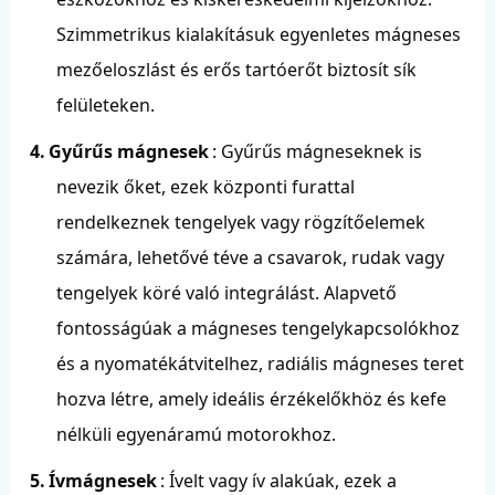
Szimmetrikus kialakításuk egyenletes mágneses
mezőeloszlást és erős tartóerőt biztosít sík
felületeken.
4.
Gyűrűs mágnesek
: Gyűrűs mágneseknek is
nevezik őket, ezek központi furattal
rendelkeznek tengelyek vagy rögzítőelemek
számára, lehetővé téve a csavarok, rudak vagy
tengelyek köré való integrálást. Alapvető
fontosságúak a mágneses tengelykapcsolókhoz
és a nyomatékátvitelhez, radiális mágneses teret
hozva létre, amely ideális érzékelőkhöz és kefe
nélküli egyenáramú motorokhoz.
5.
Ívmágnesek
: Ívelt vagy ív alakúak, ezek a