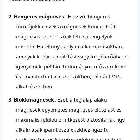
2.
Hengeres mágnesek
: Hosszú, hengeres
formájukkal ezek a mágnesek koncentrált
mágneses teret hoznak létre a tengelyük
mentén. Hatékonyak olyan alkalmazásokban,
amelyek lineáris beállítást vagy forgó erőátvitelt
igényelnek, például tudományos műszerekben
és orvostechnikai eszközökben, például MRI-
alkatrészekben.
3.
Blokkmágnesek
: Ezek a téglalap alakú
mágnesek egyenletes mágneses eloszlást és
maximális felületi érintkezést biztosítanak, így
alkalmasak ipari készülékekhez, igazító
eszközökhöz és kiskereskedelmi kijelzőkhöz.