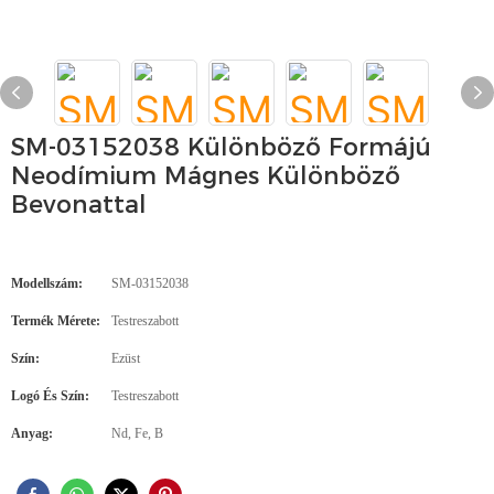
SM-03152038 Különböző Formájú
Neodímium Mágnes Különböző
Bevonattal
Modellszám:
SM-03152038
Termék Mérete:
Testreszabott
Szín:
Ezüst
Logó És Szín:
Testreszabott
Anyag:
Nd, Fe, B