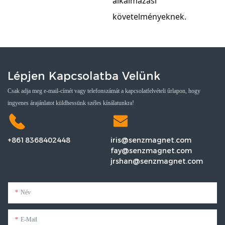
alkalmazási
követelményeknek.
Lépjen Kapcsolatba Velünk
Csak adja meg e-mail-címét vagy telefonszámát a kapcsolatfelvételi űrlapon, hogy
ingyenes árajánlatot küldhessünk széles kínálatunkra!
+8618368402448
iris@senzmagnet.com
fay@senzmagnet.com
jrshan@senzmagnet.com
Név
E-Mail