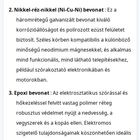
2.
Nikkel-réz-nikkel (Ni-Cu-Ni) bevonat
: Ez a
háromrétegű galvanizált bevonat kiváló
korrózióállóságot és polírozott ezüst felületet
biztosít. Széles körben kompatibilis a különböző
minőségű neodímium mágnesekkel, és alkalmas
mind funkcionális, mind látható telepítésekhez,
például szórakoztató elektronikában és
motorokban.
3.
Epoxi bevonat
: Az elektrosztatikus szórással és
hőkezeléssel felvitt vastag polimer réteg
robusztus védelmet nyújt a nedvesség, a
vegyszerek és a kopás ellen. Elektromos
szigetelő tulajdonságainak köszönhetően ideális