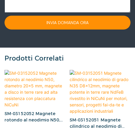
INVIA DOMANDA ORA
Prodotti Correlati
SM-03152052 Magnete
rotondo al neodimio N50,
SM-03152051 Magnete
diametro 20x5 mm,
cilindrico al neodimio di
magnete a disco in terre
grado N35 D8x12mm,