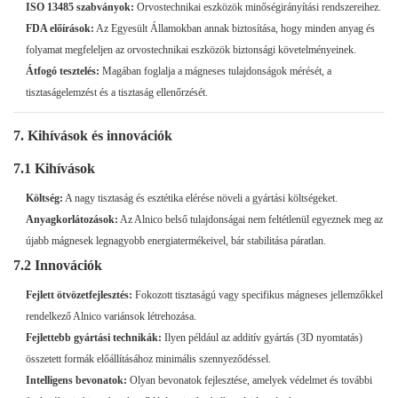
ISO 13485 szabványok:
Orvostechnikai eszközök minőségirányítási rendszereihez.
FDA előírások:
Az Egyesült Államokban annak biztosítása, hogy minden anyag és
folyamat megfeleljen az orvostechnikai eszközök biztonsági követelményeinek.
Átfogó tesztelés:
Magában foglalja a mágneses tulajdonságok mérését, a
tisztaságelemzést és a tisztaság ellenőrzését.
7. Kihívások és innovációk
7.1 Kihívások
Költség:
A nagy tisztaság és esztétika elérése növeli a gyártási költségeket.
Anyagkorlátozások:
Az Alnico belső tulajdonságai nem feltétlenül egyeznek meg az
újabb mágnesek legnagyobb energiatermékeivel, bár stabilitása páratlan.
7.2 Innovációk
Fejlett ötvözetfejlesztés:
Fokozott tisztaságú vagy specifikus mágneses jellemzőkkel
rendelkező Alnico variánsok létrehozása.
Fejlettebb gyártási technikák:
Ilyen például az additív gyártás (3D nyomtatás)
összetett formák előállításához minimális szennyeződéssel.
Intelligens bevonatok:
Olyan bevonatok fejlesztése, amelyek védelmet és további