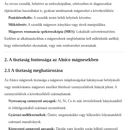
Az orvosi szondák, beleértve az endoszkópiában, sebészetben és diagnosztikai
eljárásokban használtakat is, gyakran tartalmaznak mágneseket a következőkhöz:
Pozícióérzékelés:
A szondák testen belüli helyének követése.
Működtetés:
A szondák mágneses irányítása vagy távoli manipulálása.
Mágneses rezonancia spektroszkópia (MRS):
Lokalizált szövetelemzésben.
Ezekben az alkalmazásokban a mágneseknek megbízhatóan kell működniük anélkül,
hogy műtermékeket okoznának, vagy más rendszereket zavarnának.
2. A tisztaság fontossága az Alnico mágnesekben
2.1 A tisztaság meghatározása
Az Alnico mágnesek tisztasága a mágneses tulajdonságokat hátrányosan befolyásoló
vagy nemkívánatos mágneses mezőket létrehozó szennyeződések hiányát jelenti. A
szennyeződések a következőkből származhatnak:
Nyersanyag-szennyező anyagok:
Al, Ni, Co és más ötvözőelemek bányászatából
és feldolgozásából származó nyomelemek.
Gyártási melléktermékek:
Öntési, megmunkálási vagy hőkezelési folyamatokból
származó maradványok.
Környezeti szennyező anyagok:
Tárolás vagy kezelés során fellépő szennyező