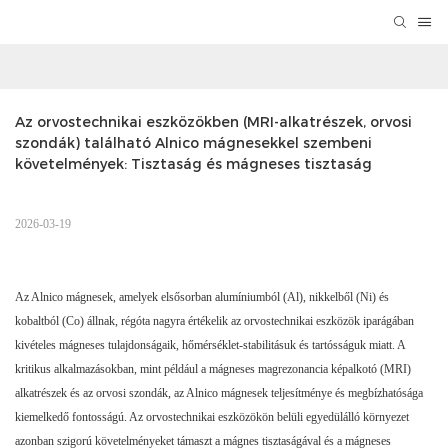
Az orvostechnikai eszközökben (MRI-alkatrészek, orvosi 
szondák) található Alnico mágnesekkel szembeni 
követelmények: Tisztaság és mágneses tisztaság
2026-03-19
Az Alnico mágnesek, amelyek elsősorban alumíniumból (Al), nikkelből (Ni) és
kobaltból (Co) állnak, régóta nagyra értékelik az orvostechnikai eszközök iparágában
kivételes mágneses tulajdonságaik, hőmérséklet-stabilitásuk és tartósságuk miatt. A
kritikus alkalmazásokban, mint például a mágneses magrezonancia képalkotó (MRI)
alkatrészek és az orvosi szondák, az Alnico mágnesek teljesítménye és megbízhatósága
kiemelkedő fontosságú. Az orvostechnikai eszközökön belüli egyedülálló környezet
azonban szigorú követelményeket támaszt a mágnes tisztaságával és a mágneses