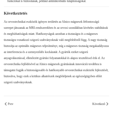
funkciókat is biztosítanak, például antimikrobiális tulajdonságokat.
Következtetés
Az orvostechnikai eszközök igényes területén az Alnico mágnesek létfontosságú
szerepet játszanak az MRI-rendszerekben és az orvosi szondákban kivételes stabilitásuk
és megbízhatóságuk miatt. Hatékonyságuk azonban a tisztaságra és a mágneses
tisztaságra vonatkozó szigorú szabványoknak való megfeleléstől függ. A nagy tisztaság
biztosítja az optimális mágneses teljesítményt, míg a mágneses tisztaság megakadályozza
az interferencia és a szennyeződés kockázatát. A gyártók ezeket szigorú
anyagválasztással, ellenőrzött gyártási folyamatokkal és alapos teszteléssel érik el. Az
orvostechnika fejlődésével az Alnico mágnesek gyártásának innovációi továbbra is
támogatni fogják a biztonságosabb és hatékonyabb orvostechnikai eszközök fejlesztését,
biztosítva, hogy ezek a kritikus alkatrészek megfeleljenek az egészségügyben előírt
szigorú szabványoknak.
Prev
Következő