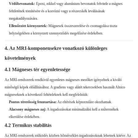
Védőbevonatok:
Epoxi, nikkel vagy alumínium bevonatok felvitele a mágnes
felületének tömítésére és a korrózió vagy a részecskék leválásának
megakadályozására.
Ellenőrzött környezetek:
Mágnesek összeszerelése és csomagolása tiszta
helyiségekben a környezeti szennyeződés megelőzése érdekében.
4. Az MRI-komponensekre vonatkozó különleges
követelmények
4.1 Mágneses tér egyenletessége
Az MRI-rendszerek rendkívül egyenletes mágneses mezőket igényelnek a kiváló
minőségű képek előállításához. A gradiens vagy alátét tekercsekben használt Alnico
mágneseknek a következő feltételeknek kell megfelelniük:
Pontos térerősség fenntartása:
Az eltérések képtorzulást okozhatnak.
Alacsony mágneses zaj:
A ingadozásokat minimalizálni kell a műtermékek
elkerülése érdekében.
4.2 Termikus stabilitás
Az MRI-rendszerek működés közben hőmérséklet-ingadozásoknak lehetnek kitéve. Az