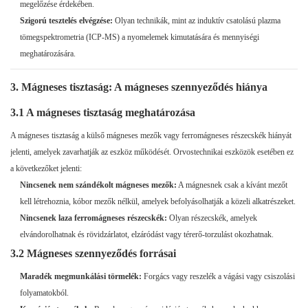
megelőzése érdekében.
Szigorú tesztelés elvégzése:
Olyan technikák, mint az induktív csatolású plazma
tömegspektrometria (ICP-MS) a nyomelemek kimutatására és mennyiségi
meghatározására.
3. Mágneses tisztaság: A mágneses szennyeződés hiánya
3.1 A mágneses tisztaság meghatározása
A mágneses tisztaság a külső mágneses mezők vagy ferromágneses részecskék hiányát
jelenti, amelyek zavarhatják az eszköz működését. Orvostechnikai eszközök esetében ez
a következőket jelenti:
Nincsenek nem szándékolt mágneses mezők:
A mágnesnek csak a kívánt mezőt
kell létrehoznia, kóbor mezők nélkül, amelyek befolyásolhatják a közeli alkatrészeket.
Nincsenek laza ferromágneses részecskék:
Olyan részecskék, amelyek
elvándorolhatnak és rövidzárlatot, elzáródást vagy térerő-torzulást okozhatnak.
3.2 Mágneses szennyeződés forrásai
Maradék megmunkálási törmelék:
Forgács vagy reszelék a vágási vagy csiszolási
folyamatokból.