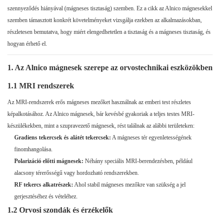
szennyeződés hiányával (mágneses tisztaság) szemben. Ez a cikk az Alnico mágnesekkel
szemben támasztott konkrét követelményeket vizsgálja ezekben az alkalmazásokban,
részletesen bemutatva, hogy miért elengedhetetlen a tisztaság és a mágneses tisztaság, és
hogyan érhető el.
1. Az Alnico mágnesek szerepe az orvostechnikai eszközökben
1.1 MRI rendszerek
Az MRI-rendszerek erős mágneses mezőket használnak az emberi test részletes
képalkotásához. Az Alnico mágnesek, bár kevésbé gyakoriak a teljes testes MRI-
készülékekben, mint a szupravezető mágnesek, rést találnak az alábbi területeken:
Gradiens tekercsek és alátét tekercsek:
A mágneses tér egyenletességének
finomhangolása.
Polarizáció előtti mágnesek:
Néhány speciális MRI-berendezésben, például
alacsony térerősségű vagy hordozható rendszerekben.
RF tekercs alkatrészek:
Ahol stabil mágneses mezőkre van szükség a jel
gerjesztéséhez és vételéhez.
1.2 Orvosi szondák és érzékelők