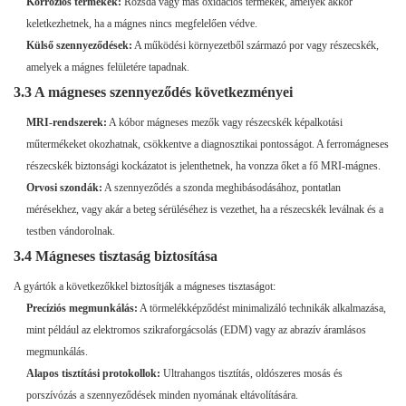
Korróziós termékek:
Rozsda vagy más oxidációs termékek, amelyek akkor
keletkezhetnek, ha a mágnes nincs megfelelően védve.
Külső szennyeződések:
A működési környezetből származó por vagy részecskék,
amelyek a mágnes felületére tapadnak.
3.3 A mágneses szennyeződés következményei
MRI-rendszerek:
A kóbor mágneses mezők vagy részecskék képalkotási
műtermékeket okozhatnak, csökkentve a diagnosztikai pontosságot. A ferromágneses
részecskék biztonsági kockázatot is jelenthetnek, ha vonzza őket a fő MRI-mágnes.
Orvosi szondák:
A szennyeződés a szonda meghibásodásához, pontatlan
mérésekhez, vagy akár a beteg sérüléséhez is vezethet, ha a részecskék leválnak és a
testben vándorolnak.
3.4 Mágneses tisztaság biztosítása
A gyártók a következőkkel biztosítják a mágneses tisztaságot:
Precíziós megmunkálás:
A törmelékképződést minimalizáló technikák alkalmazása,
mint például az elektromos szikraforgácsolás (EDM) vagy az abrazív áramlásos
megmunkálás.
Alapos tisztítási protokollok:
Ultrahangos tisztítás, oldószeres mosás és
porszívózás a szennyeződések minden nyomának eltávolítására.