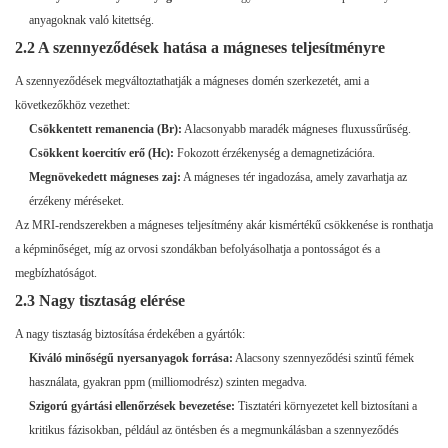
anyagoknak való kitettség.
2.2 A szennyeződések hatása a mágneses teljesítményre
A szennyeződések megváltoztathatják a mágneses domén szerkezetét, ami a
következőkhöz vezethet:
Csökkentett remanencia (Br):
Alacsonyabb maradék mágneses fluxussűrűség.
Csökkent koercitív erő (Hc):
Fokozott érzékenység a demagnetizációra.
Megnövekedett mágneses zaj:
A mágneses tér ingadozása, amely zavarhatja az
érzékeny méréseket.
Az MRI-rendszerekben a mágneses teljesítmény akár kismértékű csökkenése is ronthatja
a képminőséget, míg az orvosi szondákban befolyásolhatja a pontosságot és a
megbízhatóságot.
2.3 Nagy tisztaság elérése
A nagy tisztaság biztosítása érdekében a gyártók:
Kiváló minőségű nyersanyagok forrása:
Alacsony szennyeződési szintű fémek
használata, gyakran ppm (milliomodrész) szinten megadva.
Szigorú gyártási ellenőrzések bevezetése:
Tisztatéri környezetet kell biztosítani a
kritikus fázisokban, például az öntésben és a megmunkálásban a szennyeződés