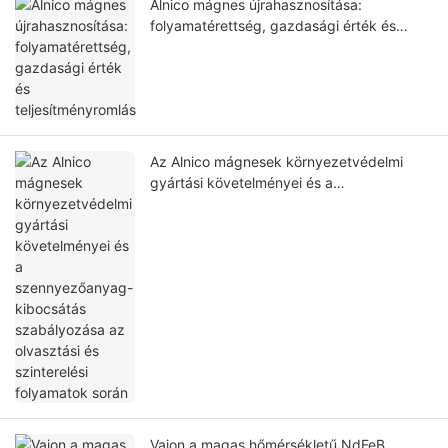
Alnico mágnes újrahasznosítása:
folyamatérettség, gazdasági érték és
teljesítményromlás
Az Alnico mágnesek környezetvédelmi
gyártási követelményei és a
szennyezőanyag-kibocsátás szabályozása
az olvasztási és szinterelési folyamatok
során
Vajon a magas hőmérsékletű NdFeB