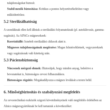
tulajdonságokat biztosít.
Stabil mezők biztosítása:
Kritikus a pontos helyzetérzékeléshez vagy
működtetéshez.
5.2 Sterilizálhatóság
A szondáknak ellen kell állniuk a sterilizálási folyamatoknak (pl. autoklávozás, gamma-
sugárzás). Az AlNiCo mágneseknek:
Korrózióálló:
Ismételt sterilizálási ciklusok alatt is.
Mágneses tulajdonságainak megőrzése:
Magas hőmérsékletnek, vegyszereknek
vagy sugárzásnak való kitettség után.
5.3 Páciensbiztonság
Nincsenek mérgező elemek:
Biztosítjuk, hogy minden anyag, beleértve a
bevonatokat is, biztonságos orvosi felhasználásra.
Biztonságos rögzítés:
Megakadályozza a mágnes leválását a testen belül.
6. Minőségbiztosítás és szabályozási megfelelés
Az orvostechnikai eszközök szigorú követelményeinek való megfelelés érdekében az
Alnico mágnesgyártóknak be kell tartaniuk a következőket: