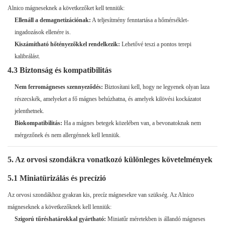
Alnico mágneseknek a következőket kell tenniük:
Ellenáll a demagnetizációnak:
A teljesítmény fenntartása a hőmérséklet-
ingadozások ellenére is.
Kiszámítható hőtényezőkkel rendelkezik:
Lehetővé teszi a pontos terepi
kalibrálást.
4.3 Biztonság és kompatibilitás
Nem ferromágneses szennyeződés:
Biztosítani kell, hogy ne legyenek olyan laza
részecskék, amelyeket a fő mágnes behúzhatna, és amelyek kilövési kockázatot
jelenthetnek.
Biokompatibilitás:
Ha a mágnes betegek közelében van, a bevonatoknak nem
mérgezőnek és nem allergénnek kell lenniük.
5. Az orvosi szondákra vonatkozó különleges követelmények
5.1 Miniatürizálás és precízió
Az orvosi szondákhoz gyakran kis, precíz mágnesekre van szükség. Az Alnico
mágneseknek a következőknek kell lenniük:
Szigorú tűréshatárokkal gyártható:
Miniatűr méretekben is állandó mágneses