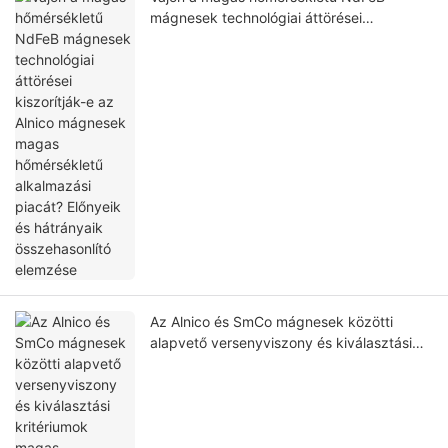
mágnesek technológiai áttörései
kiszorítják-e az Alnico mágnesek magas
hőmérsékletű alkalmazási piacát? Előnyeik
és hátrányaik összehasonlító elemzése
Az Alnico és SmCo mágnesek közötti
alapvető versenyviszony és kiválasztási
kritériumok magas hőmérsékletű állandó
mágneses alkalmazásokban