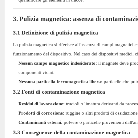
3. Pulizia magnetica: assenza di contaminaz
3.1 Definizione di pulizia magnetica
La pulizia magnetica si riferisce all'assenza di campi magnetici es
funzionamento del dispositivo. Nel caso dei dispositivi medici, ci
Nessun campo magnetico indesiderato:
il magnete deve produ
componenti vicini.
Nessuna particella ferromagnetica libera:
particelle che pot
3.2 Fonti di contaminazione magnetica
Residui di lavorazione:
trucioli o limatura derivanti da processi
Prodotti di corrosione:
ruggine o altri prodotti di ossidazio
Contaminanti esterni:
polvere o particelle provenienti dall'a
3.3 Conseguenze della contaminazione magnetica