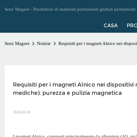
Senz Magnet - Produttore di materiali permanenti globali permanenti &
CASA
PRO
Senz Magnet
Notizie
Requisiti per i magneti Alnico nei dispo
Requisiti per i magneti Alnico nei dispositi
mediche): purezza e pulizia magnetica
2026-03-19
I magneti Alnico, composti principalmente da alluminio (Al), nich