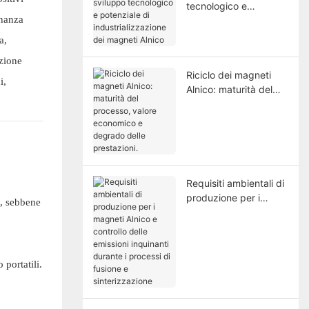
tecnologico e
onanza
potenziale di
industrializzazione dei
a,
magneti Alnico
azione
Riciclo dei magneti
i,
Alnico: maturità del
processo, valore
economico e degrado
delle prestazioni.
Requisiti ambientali di
produzione per i
o, sebbene
magneti Alnico e
controllo delle
emissioni inquinanti
durante i processi di
portatili.
fusione e
sinterizzazione