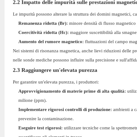
2.2 Impatto delle impurità sulle prestazioni magneti
Le impurità possono alterare la struttura dei domini magnetici, c
Remanenza ridotta (Br):
minore densità di flusso magnetico 
Coercitività ridotta (Hc):
maggiore suscettibilità alla smagne
Aumento del rumore magnetico:
fluttuazioni del campo magn
Nei sistemi di risonanza magnetica, anche lievi riduzioni delle 
nelle sonde mediche possono influire sulla precisione e sull'affida
2.3 Raggiungere un'elevata purezza
Per garantire un'elevata purezza, i produttori:
Approvvigionamento di materie prime di alta qualità:
utiliz
milione (ppm).
Implementare rigorosi controlli di produzione:
ambienti a ca
prevenire la contaminazione.
Eseguire test rigorosi:
utilizzare tecniche come la spettromet
quantificare gli elementi in tracce.