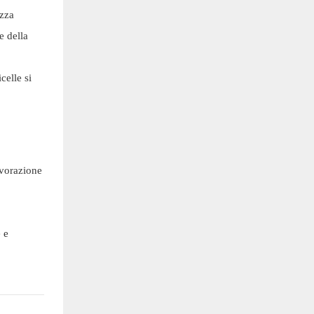
ezza
e della
celle si
avorazione
 e