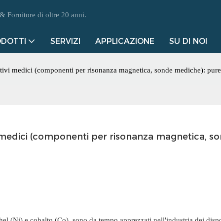
 Fornitore di oltre 20 anni.
DOTTI
SERVIZI
APPLICAZIONE
SU DI NOI
sitivi medici (componenti per risonanza magnetica, sonde mediche): pure
vi medici (componenti per risonanza magnetica, so
el (Ni) e cobalto (Co), sono da tempo apprezzati nell'industria dei dispo