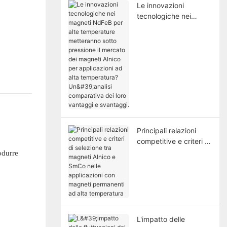
Le innovazioni
tecnologiche nei
magneti NdFeB per
alte temperature
metteranno sotto
pressione il mercato
dei magneti Alnico per
applicazioni ad alta
temperatura?
Un'analisi comparativa
dei loro vantaggi e
svantaggi.
Principali relazioni
competitive e criteri di
selezione tra magneti
odurre
Alnico e SmCo nelle
applicazioni con
magneti permanenti
ad alta temperatura
L'impatto delle