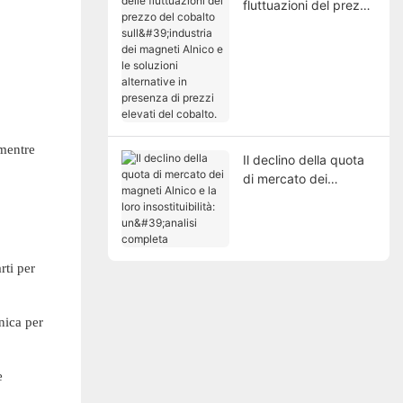
fluttuazioni del prezzo
del cobalto
sull'industria dei
magneti Alnico e le
soluzioni alternative in
presenza di prezzi
elevati del cobalto.
 mentre
Il declino della quota
di mercato dei
magneti Alnico e la
loro insostituibilità:
un'analisi completa
rti per
nica per
e