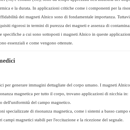
termica e la durata. In applicazioni critiche come i componenti per la ris
affidabilità dei magneti Alnico sono di fondamentale importanza. Tuttavi
equisiti rigorosi in termini di purezza dei magneti e assenza di contamin
e specifiche a cui sono sottoposti i magneti Alnico in queste applicazion
 sono essenziali e come vengono ottenute.
 medici
ici per generare immagini dettagliate del corpo umano. I magneti Alnic
anza magnetica per tutto il corpo, trovano applicazioni di nicchia in:
o dell'uniformità del campo magnetico.
oni specializzate di risonanza magnetica, come i sistemi a basso campo o 
i campi magnetici stabili per l'eccitazione e la ricezione del segnale.