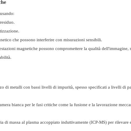
che
ausando:
residuo.
tizzazione.
etico che possono interferire con misurazioni sensibili.
prestazioni magnetiche possono compromettere la qualità dell'immagine,
bilità.
zo di metalli con bassi livelli di impurità, spesso specificati a livelli di pa
mera bianca per le fasi critiche come la fusione e la lavorazione mecca
ria di massa al plasma accoppiato induttivamente (ICP-MS) per rilevare 