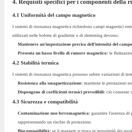
4. Requisiti specifici per i componenti della
4.1 Uniformità del campo magnetico
I sistemi di risonanza magnetica richiedono campi magnetici estre
utilizzati nelle bobine di gradiente o di shimming devono:
Mantenere un'impostazione precisa dell'intensità del campo
Presenta un basso livello di rumore magnetico:
le fluttuazio
4.2 Stabilità termica
I sistemi di risonanza magnetica possono subire variazioni di te
Resistenza alla smagnetizzazione:
mantiene le prestazioni non
Dispongono di coefficienti termici prevedibili:
ciò consente u
4.3 Sicurezza e compatibilità
Contaminazione non ferromagnetica:
garantire l'assenza di 
rappresentando un rischio di proiezione.
Biocompatibilità:
se il magnete si trova in prossimità dei pazie