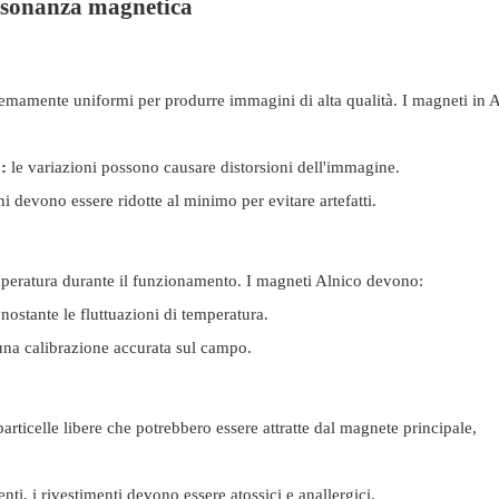
 risonanza magnetica
mamente uniformi per produrre immagini di alta qualità. I ​​magneti in 
:
le variazioni possono causare distorsioni dell'immagine.
ni devono essere ridotte al minimo per evitare artefatti.
mperatura durante il funzionamento. I magneti Alnico devono:
ostante le fluttuazioni di temperatura.
na calibrazione accurata sul campo.
particelle libere che potrebbero essere attratte dal magnete principale,
nti, i rivestimenti devono essere atossici e anallergici.