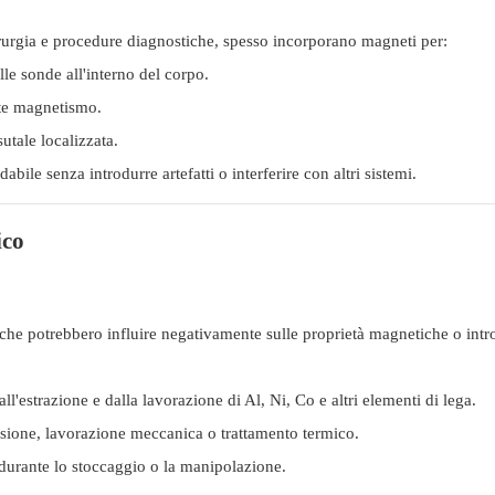
rurgia e procedure diagnostiche, spesso incorporano magneti per:
le sonde all'interno del corpo.
te magnetismo.
sutale localizzata.
ile senza introdurre artefatti o interferire con altri sistemi.
ico
à che potrebbero influire negativamente sulle proprietà magnetiche o intr
ll'estrazione e dalla lavorazione di Al, Ni, Co e altri elementi di lega.
fusione, lavorazione meccanica o trattamento termico.
durante lo stoccaggio o la manipolazione.