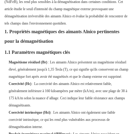
(NdFeB), les rend plus sensibles à la démagnétisation dans certaines conditions. Cet
article étudie le seuil d'intensité du champ magnétique externe provoquant une
démagnétisation irréversible des aimants Alnico et évalue la probabilité de rencontrer de
tels champs dans l'environnement quotidien.
1. Propriétés magnétiques des aimants Alnico pertinentes
pour la démagnétisation
1.1 Paramètres magnétiques clés
Magnétisme résiduel (Br)
: Les aimants Alnico présentent un magnétisme résiduel
élevé, généralement jusqu'à 1,35 Tesla (T), ce qui signifie qu'ils conservent un champ
magnétique fort après avoir été magnétisés et que le champ externe est supprimé.
Coercivité (Hc)
: La coercivité des aimants Alnico est relativement faible,
généralement inférieure à 160 kiloampères par mètre (kA/m), avec une plage de 38 à
175 kA/m selon la nuance d’alliage. Ceci indique leur faible résistance aux champs
démagnétisants.
Coercivité intrinsèque (Hci)
: Les aimants Alnico ont également une faible
coercivité intrinsèque, ce qui les rend plus vulnérables aux processus de
démagnétisation interne.