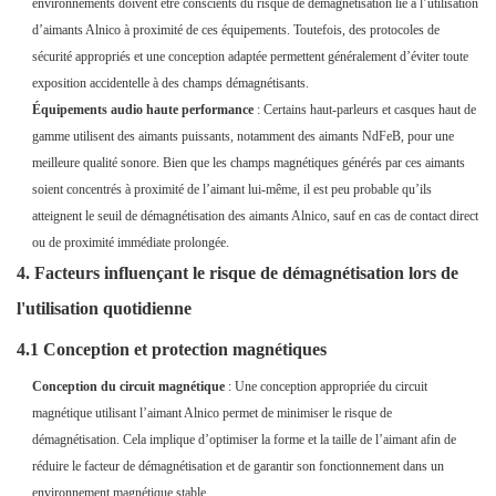
environnements doivent être conscients du risque de démagnétisation lié à l’utilisation
d’aimants Alnico à proximité de ces équipements. Toutefois, des protocoles de
sécurité appropriés et une conception adaptée permettent généralement d’éviter toute
exposition accidentelle à des champs démagnétisants.
Équipements audio haute performance
: Certains haut-parleurs et casques haut de
gamme utilisent des aimants puissants, notamment des aimants NdFeB, pour une
meilleure qualité sonore. Bien que les champs magnétiques générés par ces aimants
soient concentrés à proximité de l’aimant lui-même, il est peu probable qu’ils
atteignent le seuil de démagnétisation des aimants Alnico, sauf en cas de contact direct
ou de proximité immédiate prolongée.
4. Facteurs influençant le risque de démagnétisation lors de
l'utilisation quotidienne
4.1 Conception et protection magnétiques
Conception du circuit magnétique
: Une conception appropriée du circuit
magnétique utilisant l’aimant Alnico permet de minimiser le risque de
démagnétisation. Cela implique d’optimiser la forme et la taille de l’aimant afin de
réduire le facteur de démagnétisation et de garantir son fonctionnement dans un
environnement magnétique stable.