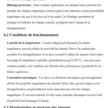
Blindage protecteur
: Dans certaines applications, les aimants Alnico peuvent être
protégés des champs magnétiques externes grâce à des matériaux à haute perméabilité
magnétique, tels que le fer doux ou le mu-métal. Ces blindages permettent de
rediriger et d’atténuer les champs externes, protégeant ainsi l’aimant de la
démagnétisation.
4.2 Conditions de fonctionnement
Contrôle de la température
: Comme indiqué précédemment, les hautes
températures peuvent réduire la coercivité des aimants Alnico, les rendant plus
sensibles à la démagnétisation. Il est donc essentiel d’utiliser les aimants Alnico dans
leur plage de températures spécifiée, généralement jusqu’à 520 °C, voire plus pour
certaines qualités, avec toutefois une réduction des performances à proximité de ces
limites supérieures.
Contraintes mécaniques
: Les chocs ou vibrations mécaniques peuvent également
affecter les propriétés magnétiques des aimants Alnico, bien que leur impact sur la
démagnétisation soit généralement moins important que celui des champs
magnétiques. Il convient toutefois d’éviter toute contrainte mécanique excessive afin
de prévenir tout dommage à l’aimant.
4.3 Manipulation et stockage des aimants