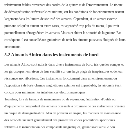
relativement faibles provenant des cordes de la guitare et de l'environnement. Le risque
de démagnétisation irréversible est minime, car les conditions de fonctionnement restent
largement dans les limites de sécurité des aimants. Cependant, si un aimant externe
puissant, tel qu'un aimant en terres rares, est approché trop près du micro, il pourrait
potentiellement démagnétiser les aimants Alnico et altérer la sonorité de la guitare. Par
conséquent, il est conseillé aux guitaristes de tenir les aimants puissants éloignés de leurs
instruments.
5.2 Aimants Alnico dans les instruments de bord
Les aimants Alnico sont utilisés dans divers instruments de bord, tels que les compas et
les gyroscopes, en raison de leur stabilité sur une large plage de températures et de leur
résistance aux vibrations. Ces instruments fonctionnent dans un environnement où
l'exposition à de forts champs magnétiques externes est improbable, les aéronefs étant
conçus pour minimiser les interférences électromagnétiques.
Toutefois, lors de travaux de maintenance ou de réparation, l'utilisation d'outils ou
d'équipements comportant des aimants puissants à proximité de ces instruments présente
un risque de démagnétisation. Afin de prévenir ce risque, les manuels de maintenance
des aéronefs incluent généralement des procédures et des précautions spécifiques
relatives à la manipulation des composants magnétiques, garantissant ainsi le bon