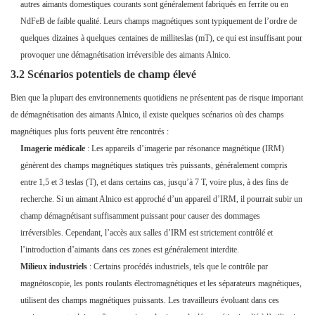
autres aimants domestiques courants sont généralement fabriqués en ferrite ou en
NdFeB de faible qualité. Leurs champs magnétiques sont typiquement de l’ordre de
quelques dizaines à quelques centaines de milliteslas (mT), ce qui est insuffisant pour
provoquer une démagnétisation irréversible des aimants Alnico.
3.2 Scénarios potentiels de champ élevé
Bien que la plupart des environnements quotidiens ne présentent pas de risque important
de démagnétisation des aimants Alnico, il existe quelques scénarios où des champs
magnétiques plus forts peuvent être rencontrés :
Imagerie médicale
: Les appareils d’imagerie par résonance magnétique (IRM)
génèrent des champs magnétiques statiques très puissants, généralement compris
entre 1,5 et 3 teslas (T), et dans certains cas, jusqu’à 7 T, voire plus, à des fins de
recherche. Si un aimant Alnico est approché d’un appareil d’IRM, il pourrait subir un
champ démagnétisant suffisamment puissant pour causer des dommages
irréversibles. Cependant, l’accès aux salles d’IRM est strictement contrôlé et
l’introduction d’aimants dans ces zones est généralement interdite.
Milieux industriels
: Certains procédés industriels, tels que le contrôle par
magnétoscopie, les ponts roulants électromagnétiques et les séparateurs magnétiques,
utilisent des champs magnétiques puissants. Les travailleurs évoluant dans ces