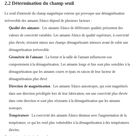
2.2 Détermination du champ seuil
Le seuil d'intensité du champ magnétique externe qui provoque une démagnétisation
irréversible des aimants Alnico dépend de plusieurs facteurs :
Qualité des aimants
: Les aimants Alnico de différentes qualités présentent des
valeurs de coercivité variables. Les aimants Alnico de qualité supérieure, à coercivité
plus élevée, résistent mieux aux champs démagnétisants intenses avant de subir une
démagnétisation irréversible.
Géométrie de l'aimant
: La forme et la taille de l'aimant influencent son
comportement à la démagnétisation. Les aimants longs et fins sont plus sensibles à la
démagnétisation que les aimants courts et épais en raison de leur facteur de
démagnétisation plus élevé.
Direction de magnétisation
: Les aimants Alnico anisotropes, qui sont magnétisés
dans une direction privilégiée lors de leur fabrication, ont une coercivité plus élevée
dans cette direction et sont plus résistants à la démagnétisation que les aimants
isotropes.
Température
: La coercivité des aimants Alnico diminue avec l'augmentation de la
température, ce qui les rend plus vulnérables à la démagnétisation à des températures
élevées.