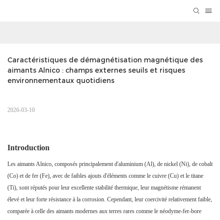
Caractéristiques de démagnétisation magnétique des 
aimants Alnico : champs externes seuils et risques 
environnementaux quotidiens
2026-03-10
Introduction
Les aimants Alnico, composés principalement d'aluminium (Al), de nickel (Ni), de cobalt
(Co) et de fer (Fe), avec de faibles ajouts d'éléments comme le cuivre (Cu) et le titane
(Ti), sont réputés pour leur excellente stabilité thermique, leur magnétisme rémanent
élevé et leur forte résistance à la corrosion. Cependant, leur coercivité relativement faible,
comparée à celle des aimants modernes aux terres rares comme le néodyme-fer-bore