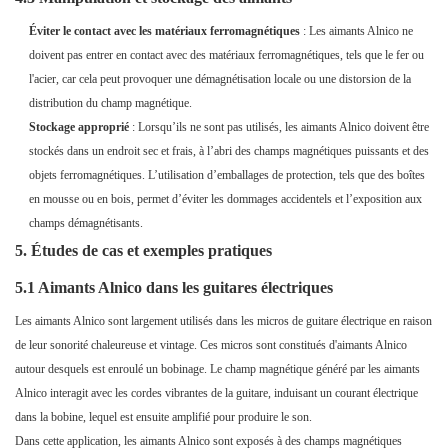
Éviter le contact avec les matériaux ferromagnétiques
: Les aimants Alnico ne
doivent pas entrer en contact avec des matériaux ferromagnétiques, tels que le fer ou
l'acier, car cela peut provoquer une démagnétisation locale ou une distorsion de la
distribution du champ magnétique.
Stockage approprié
: Lorsqu’ils ne sont pas utilisés, les aimants Alnico doivent être
stockés dans un endroit sec et frais, à l’abri des champs magnétiques puissants et des
objets ferromagnétiques. L’utilisation d’emballages de protection, tels que des boîtes
en mousse ou en bois, permet d’éviter les dommages accidentels et l’exposition aux
champs démagnétisants.
5. Études de cas et exemples pratiques
5.1 Aimants Alnico dans les guitares électriques
Les aimants Alnico sont largement utilisés dans les micros de guitare électrique en raison
de leur sonorité chaleureuse et vintage. Ces micros sont constitués d'aimants Alnico
autour desquels est enroulé un bobinage. Le champ magnétique généré par les aimants
Alnico interagit avec les cordes vibrantes de la guitare, induisant un courant électrique
dans la bobine, lequel est ensuite amplifié pour produire le son.
Dans cette application, les aimants Alnico sont exposés à des champs magnétiques