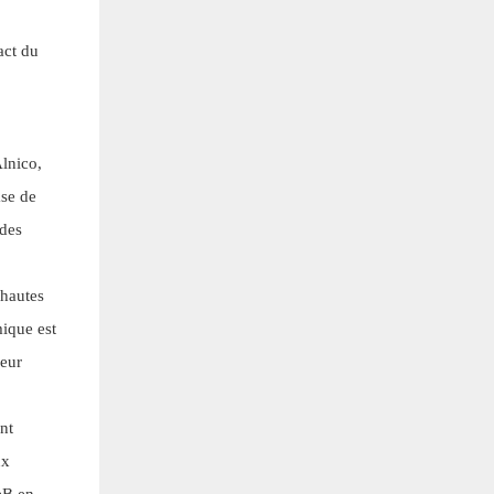
act du
lnico,
se de
 des
 hautes
mique est
leur
nt
ux
eB en