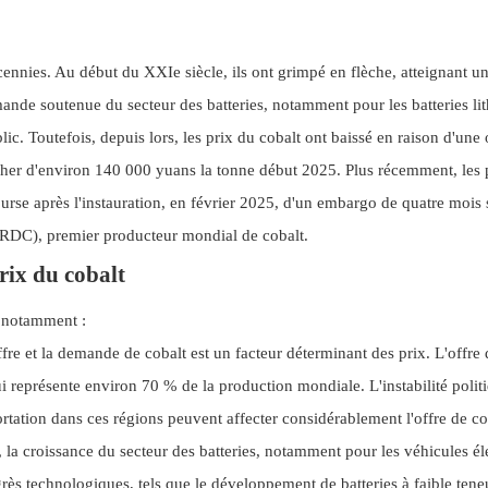
cennies. Au début du XXIe siècle, ils ont grimpé en flèche, atteignant un
ande soutenue du secteur des batteries, notamment pour les batteries li
lic. Toutefois, depuis lors, les prix du cobalt ont baissé en raison d'une 
ncher d'environ 140 000 yuans la tonne début 2025. Plus récemment, les 
rse après l'instauration, en février 2025, d'un embargo de quatre mois 
RDC), premier producteur mondial de cobalt.
prix du cobalt
, notamment :
offre et la demande de cobalt est un facteur déterminant des prix. L'offre 
 représente environ 70 % de la production mondiale. L'instabilité politi
rtation dans ces régions peuvent affecter considérablement l'offre de co
, la croissance du secteur des batteries, notamment pour les véhicules él
rès technologiques, tels que le développement de batteries à faible tene