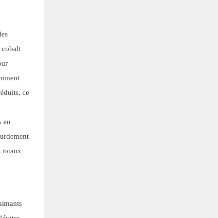
des
 cobalt
our
tamment
éduits, ce
% en
lourdement
s totaux
'aimants
'éviter