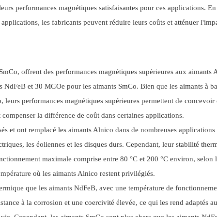
de leurs performances magnétiques satisfaisantes pour ces applications. En
applications, les fabricants peuvent réduire leurs coûts et atténuer l'imp
et SmCo, offrent des performances magnétiques supérieures aux aimants A
s NdFeB et 30 MGOe pour les aimants SmCo. Bien que les aimants à ba
co, leurs performances magnétiques supérieures permettent de concevoir
 compenser la différence de coût dans certaines applications.
lisés et ont remplacé les aimants Alnico dans de nombreuses applications
iques, les éoliennes et les disques durs. Cependant, leur stabilité ther
fonctionnement maximale comprise entre 80 °C et 200 °C environ, selon 
température où les aimants Alnico restent privilégiés.
 thermique que les aimants NdFeB, avec une température de fonctionneme
tance à la corrosion et une coercivité élevée, ce qui les rend adaptés a
de vie. Cependant, les aimants SmCo sont plus chers que les aimants NdF