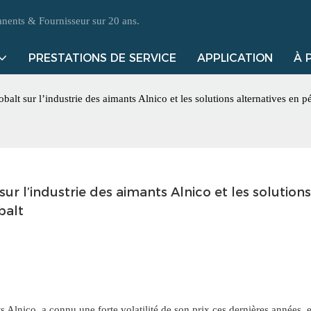
ents & Fournisseur sur 20 ans.
PRESTATIONS DE SERVICE
APPLICATION
À 
balt sur l’industrie des aimants Alnico et les solutions alternatives en p
ur l’industrie des aimants Alnico et les solutions 
balt
ts Alnico, a connu une forte volatilité de son prix ces dernières années, 