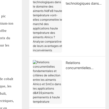
technologiques dans
le domaine des
aimants NdFeB haute
 pic
température vont-
thium-ion
elles compromettre le
marché des
offre
applications haute
prix du
température des
aimants Alnico ?
sur les
Analyse comparative
de leurs avantages et
inconvénients
Relations
concurrentielles
fondamentales et
critères de sélection
de cobalt
entre les aimants
que, les
Alnico et SmCo dans
les applications
balt,
d'aimants permanents
ectriques,
à haute température
ur en