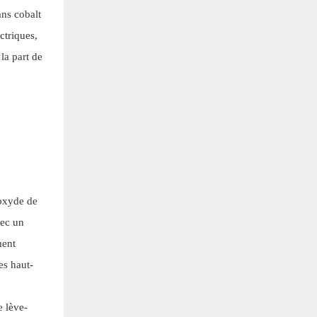
ans cobalt
ctriques,
la part de
'oxyde de
vec un
ment
es haut-
e lève-