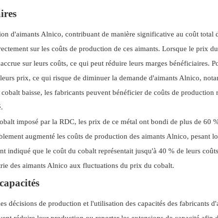
ires
on d'aimants Alnico, contribuant de manière significative au coût total 
irectement sur les coûts de production de ces aimants. Lorsque le prix du
accrue sur leurs coûts, ce qui peut réduire leurs marges bénéficiaires. P
er leurs prix, ce qui risque de diminuer la demande d'aimants Alnico, no
 cobalt baisse, les fabricants peuvent bénéficier de coûts de production r
.
cobalt imposé par la RDC, les prix de ce métal ont bondi de plus de 60 
ablement augmenté les coûts de production des aimants Alnico, pesant 
ont indiqué que le coût du cobalt représentait jusqu'à 40 % de leurs coût
strie des aimants Alnico aux fluctuations du prix du cobalt.
 capacités
s décisions de production et l'utilisation des capacités des fabricants d
vent réduire leur production ou reporter les extensions de capacité afin d