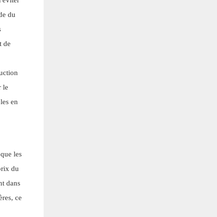
nde du
s
t de
uction
 le
les en
 que les
prix du
nt dans
ères, ce