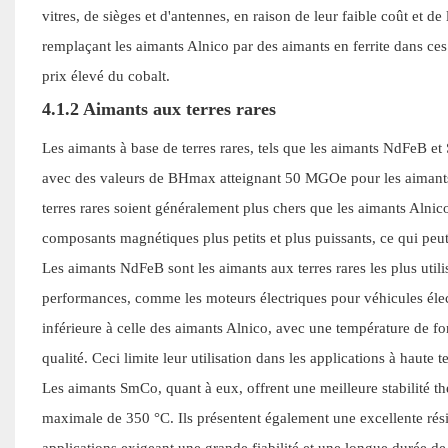
vitres, de sièges et d'antennes, en raison de leur faible coût et 
remplaçant les aimants Alnico par des aimants en ferrite dans ces 
prix élevé du cobalt.
4.1.2 Aimants aux terres rares
Les aimants à base de terres rares, tels que les aimants NdFeB 
avec des valeurs de BHmax atteignant 50 MGOe pour les aimant
terres rares soient généralement plus chers que les aimants Alni
composants magnétiques plus petits et plus puissants, ce qui peut
Les aimants NdFeB sont les aimants aux terres rares les plus uti
performances, comme les moteurs électriques pour véhicules électr
inférieure à celle des aimants Alnico, avec une température de 
qualité. Ceci limite leur utilisation dans les applications à haute 
Les aimants SmCo, quant à eux, offrent une meilleure stabilité
maximale de 350 °C. Ils présentent également une excellente résis
applications exigeant une grande fiabilité et une longue durée 