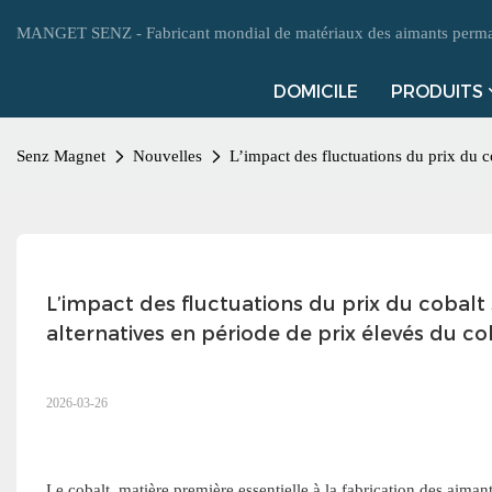
MANGET SENZ - Fabricant mondial de matériaux des aimants perman
DOMICILE
PRODUITS
Senz Magnet
Nouvelles
L’impact des fluctuations du prix du co
L’impact des fluctuations du prix du cobalt s
alternatives en période de prix élevés du co
2026-03-26
Le cobalt, matière première essentielle à la fabrication des aiman