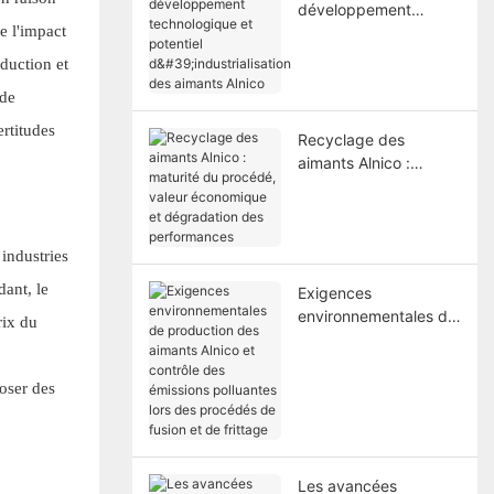
développement
e l'impact
technologique et
potentiel
oduction et
d'industrialisation des
 de
aimants Alnico
ertitudes
Recyclage des
aimants Alnico :
maturité du procédé,
valeur économique et
dégradation des
performances
industries
dant, le
Exigences
environnementales de
rix du
production des
aimants Alnico et
contrôle des émissions
poser des
polluantes lors des
procédés de fusion et
de frittage
Les avancées