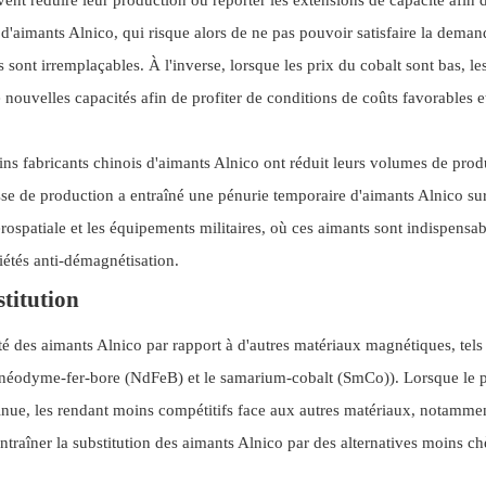
 d'aimants Alnico, qui risque alors de ne pas pouvoir satisfaire la dema
ont irremplaçables. À l'inverse, lorsque les prix du cobalt sont bas, le
nouvelles capacités afin de profiter de conditions de coûts favorables e
ins fabricants chinois d'aimants Alnico ont réduit leurs volumes de prod
isse de production a entraîné une pénurie temporaire d'aimants Alnico sur
rospatiale et les équipements militaires, où ces aimants sont indispensab
riétés anti-démagnétisation.
stitution
ité des aimants Alnico par rapport à d'autres matériaux magnétiques, tels
 le néodyme-fer-bore (NdFeB) et le samarium-cobalt (SmCo)). Lorsque le 
minue, les rendant moins compétitifs face aux autres matériaux, notamme
entraîner la substitution des aimants Alnico par des alternatives moins ch