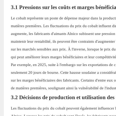
3.1 Pressions sur les coûts et marges bénéficia
Le cobalt représente un poste de dépense majeur dans la producti
matières premières. Les fluctuations du prix du cobalt influent d
augmente, les fabricants d'aimants Alnico subissent une pression 
maintenir leur rentabilité, ils peuvent être contraints d'augment
sur les marchés sensibles aux prix. À l'inverse, lorsque le prix du
qui peut améliorer leurs marges bénéficiaires et leur compétitivité
Par exemple, en 2025, suite à l'embargo sur les exportations de 
seulement 20 jours de bourse. Cette hausse soudaine a considér
sur les marges bénéficiaires des fabricants. Certains d'entre eux 
de matières premières, soulignant ainsi la vulnérabilité de l'indu
3.2 Décisions de production et utilisation des
Les fluctuations du prix du cobalt peuvent également influencer le
Alnico. Lorsque les prix du cobalt sont élevés, les fabricants peu