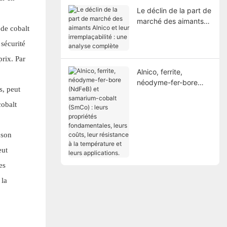
Le déclin de la part de
marché des aimants
 de cobalt
Alnico et leur
irremplaçabilité : une
 sécurité
analyse complète
prix. Par
Alnico, ferrite,
néodyme-fer-bore
s, peut
(NdFeB) et samarium-
cobalt (SmCo) : leurs
cobalt
propriétés
fondamentales, leurs
 son
coûts, leur résistance
à la température et
eut
leurs applications.
es
 la