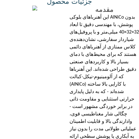
جزئیات محصول
مقدمه
این آهنرباهای بلوکی AlNiCo بدون
پوشش، با مهندسی دقیق تا ابعاد
32×32×40 میلی‌متر و با پروفیل‌های
شیاردار سفارشی، نشان‌دهنده‌ی
کلاس ممتازی از آهنرباهای دائمی
هستند که برای محیط‌های با دمای
بسیار بالا و کاربردهای صنعتی
دقیق طراحی شده‌اند. این آهنرباها
که از آلومینیوم-نیکل-کبالت
(AlNiCo) با کارایی بالا ساخته
شده‌اند - که به دلیل پایداری
حرارتی استثنایی و مقاومت ذاتی
در برابر خوردگی مشهور است -
چگالی شار مغناطیسی قوی،
وادارندگی بالا و قابلیت اطمینان
عملیاتی طولانی مدت را بدون نیاز
به آبکاری یا پوشش سطحی ارائه