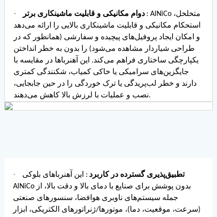
·
: AlNiCo متخلخل،
دوام مکانیکی و قابلیت ماشینکاری برتر
استحکام مکانیکی و قابلیت ماشینکاری بالایی را ارائه می‌دهد
و امکان ایجاد پروفیل‌های پیچیده و سفارشی (همانطور که در
طراحی شیاردار مشاهده می‌شود) را بدون به خطر انداختن
یکپارچگی ساختاری فراهم می‌کند. این آهنرباها در مقایسه با
جایگزین‌های سرامیکی یا خاکی کمیاب، شکنندگی کمتری
دارند و خطر لب‌پریدگی یا ترک خوردگی را در حین جابجایی،
نصب و عملیات با لرزش بالا کاهش می‌دهند.
·
تطبیق‌پذیری گسترده در کاربرد
: این آهنرباهای بلوکی
AlNiCo بدون پوشش برای صنایع با دمای بالا و دقت بالا، از
جمله سیستم‌های ناوبری هوافضا، سنسورهای صنعتی
(سرعت، موقعیت، دما)، موتورها/ژنراتورهای الکتریکی، ابزار