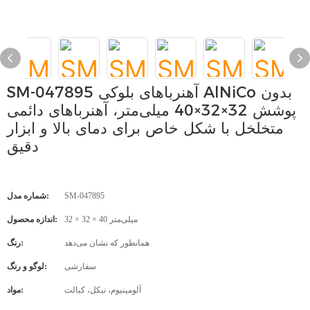
SM-047895 آهنرباهای بلوکی AlNiCo بدون
پوشش 32×32×40 میلی‌متر، آهنرباهای دائمی
متخلخل با شکل خاص برای دمای بالا و ابزار
دقیق
SM-047895
شماره مدل:
32 × 32 × 40 میلی‌متر
اندازه محصول:
همانطور که نشان می‌دهد
رنگ:
سفارشی
لوگو و رنگ:
آلومینیوم، نیکل، کبالت
مواد: