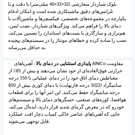
بلوک شیاردار سفارشی (32×32×40 میلی‌متر) با دقت و با
تلرانس‌های دقیق ماشینکاری شده است و امکان ادغام
یکپارچه در مجموعه‌های تخصصی، فیکسچرها و ماشین‌آلات با
دمای بالا را فراهم می‌کند. ویژگی‌های شیاردار، نصب ایمن،
هم‌ترازی و سازگاری با بست‌های استاندارد را تضمین می‌کند،
نصب را ساده کرده و خطاهای مونتاژ را در سیستم‌های پیچیده
به حداقل می‌رساند.
·
پایداری استثنایی در دمای بالا
: آهنرباهای AlNiCo مقاومت
حرارتی فوق‌العاده‌ای از خود نشان می‌دهند و بیش از 85٪ از
مغناطش دمای اتاق خود را در دمای عملیاتی تا 550 درجه
سانتیگراد (1022 درجه فارنهایت) با دمای کوری بیش از 850
درجه سانتیگراد حفظ می‌کنند. این امر آنها را برای قطعات
هوافضا، کوره‌های صنعتی، حسگرهای دمای بالا و سیستم‌های
خودرو که در معرض گرمای شدید قرار دارند، ایده‌آل می‌کند،
جایی که آهنرباهای عناصر خاکی کمیاب دچار افت عملکرد
قابل توجهی می‌شوند.