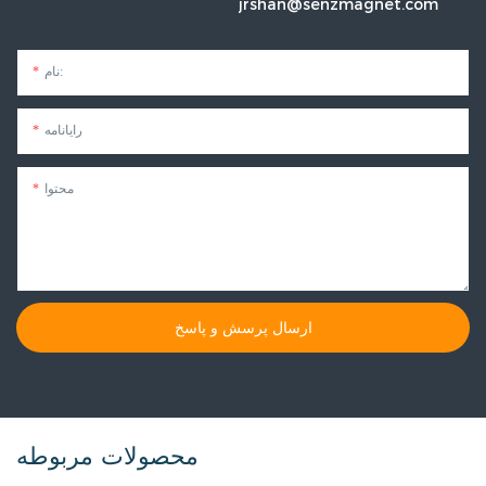
jrshan@senzmagnet.com
نام:
رایانامه
محتوا
ارسال پرسش و پاسخ
محصولات مربوطه