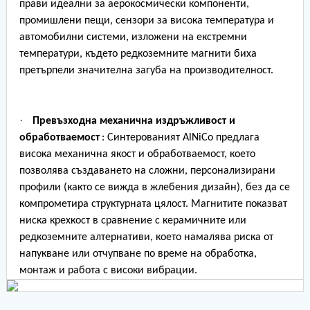
прави идеални за аерокосмически компоненти,
промишлени пещи, сензори за висока температура и
автомобилни системи, изложени на екстремни
температури, където редкоземните магнити биха
претърпели значителна загуба на производителност.
·
Превъзходна механична издръжливост и
обработваемост
: Синтерованият AlNiCo предлага
висока механична якост и обработваемост, което
позволява създаването на сложни, персонализирани
профили (както се вижда в жлебения дизайн), без да се
компрометира структурната цялост. Магнитите показват
ниска крехкост в сравнение с керамичните или
редкоземните алтернативи, което намалява риска от
напукване или отчупване по време на обработка,
монтаж и работа с високи вибрации.