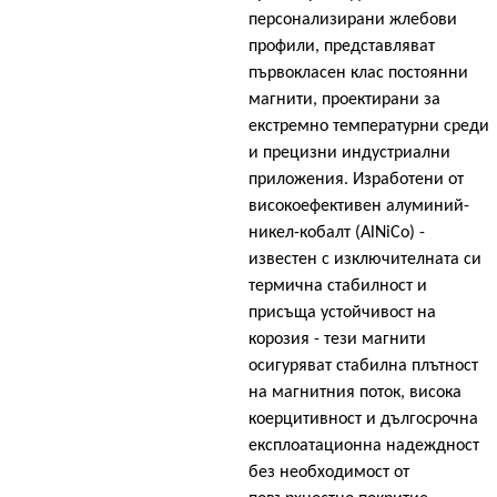
персонализирани жлебови
профили, представляват
първокласен клас постоянни
магнити, проектирани за
екстремно температурни среди
и прецизни индустриални
приложения. Изработени от
високоефективен алуминий-
никел-кобалт (AlNiCo) -
известен с изключителната си
термична стабилност и
присъща устойчивост на
корозия - тези магнити
осигуряват стабилна плътност
на магнитния поток, висока
коерцитивност и дългосрочна
експлоатационна надеждност
без необходимост от