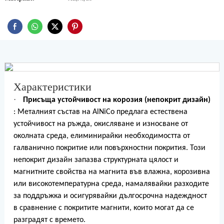
Характеристики
·
Присъща устойчивост на корозия (непокрит дизайн)
: Металният състав на AlNiCo предлага естествена
устойчивост на ръжда, окисляване и износване от
околната среда, елиминирайки необходимостта от
галванично покритие или повърхностни покрития. Този
непокрит дизайн запазва структурната цялост и
магнитните свойства на магнита във влажна, корозивна
или високотемпературна среда, намалявайки разходите
за поддръжка и осигурявайки дългосрочна надеждност
в сравнение с покритите магнити, които могат да се
разградят с времето.