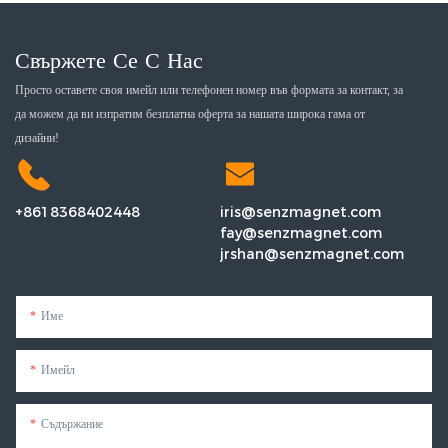
Свържете Се С Нас
Просто оставете своя имейл или телефонен номер във формата за контакт, за
да можем да ви изпратим безплатна оферта за нашата широка гама от
дизайни!
+8618368402448
iris@senzmagnet.com
fay@senzmagnet.com
jrshan@senzmagnet.com
Име
Имейл
Съдържание