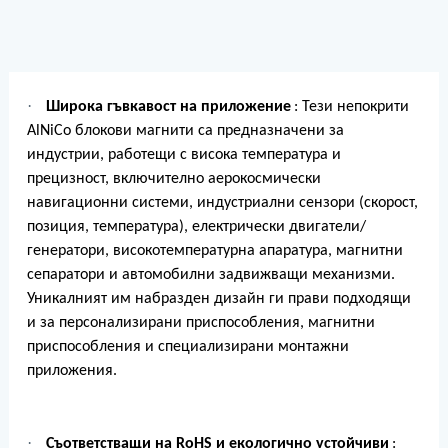
·
Широка гъвкавост на приложение
: Тези непокрити
AlNiCo блокови магнити са предназначени за
индустрии, работещи с висока температура и
прецизност, включително аерокосмически
навигационни системи, индустриални сензори (скорост,
позиция, температура), електрически двигатели/
генератори, високотемпературна апаратура, магнитни
сепаратори и автомобилни задвижващи механизми.
Уникалният им набразден дизайн ги прави подходящи
и за персонализирани приспособления, магнитни
приспособления и специализирани монтажни
приложения.
·
Съответстващи на RoHS и екологично устойчиви
: