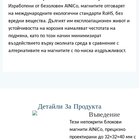
Изработени от безоловен AlNiCo, магнитите отговарят
на международните екологични стандарти RoHS, без
вредни вещества. Дългият им експлоатационен живот и
устойчивостта на корозия намаляват честотата на
подмяна, като по този начин минимизират
въздействието върху околната среда в сравнение с
алтернативите на магнитите с по-ниска издръжливост.
Детайли За Продукта
Въведение
Тези непокрити блокови
магнити AlNiCo, прецизно
проектирани до 32×32×40 мм с