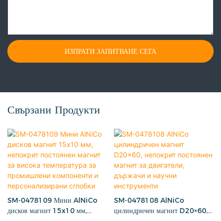
ИЗПРАТИ ЗАПИТВАНЕ СЕГА
Свързани Продукти
SM-0478109 Мини AlNiCo
SM-0478108 AlNiCo
дисков магнит 15x10 мм,
цилиндричен магнит D20×60,
непокрит постоянен магнит за
непокрит постоянен магнит за