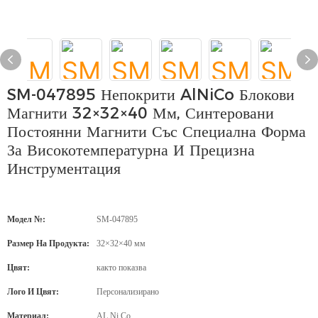
SM-047895 Непокрити AlNiCo Блокови
Магнити 32×32×40 Мм, Синтеровани
Постоянни Магнити Със Специална Форма
За Високотемпературна И Прецизна
Инструментация
Модел №:
SM-047895
Размер На Продукта:
32×32×40 мм
Цвят:
както показва
Лого И Цвят:
Персонализирано
Материал:
AL,Ni,Co