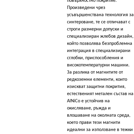
повърхностно покритие.
Произведени чрез
усъвършенствана технология за
синтероване, те се отличават с
строги размерни допуски и
специализиран жлебов дизайн,
който позволява безпроблемна
интеграция в специализирани
сглобки, приспособления и
високотемпературни машини.
За разлика от магнитите от
редкоземни елементи, които
изискват защитни покрития,
естественият метален състав на
AlNiCo е устойчив на
окисляване, ръжда и
влошаване на околната среда,
което прави тези магнити
идеални за използване в тежки