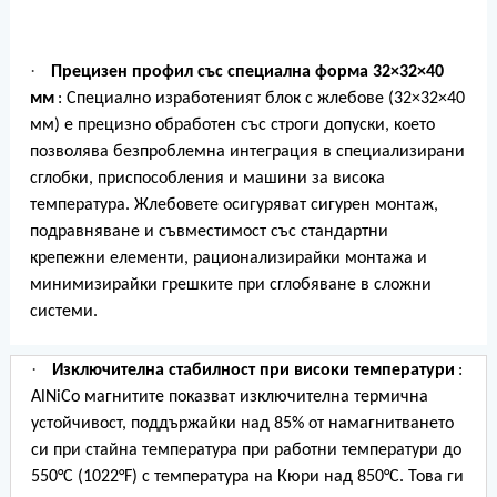
·
Прецизен профил със специална форма 32×32×40
мм
: Специално изработеният блок с жлебове (32×32×40
мм) е прецизно обработен със строги допуски, което
позволява безпроблемна интеграция в специализирани
сглобки, приспособления и машини за висока
температура. Жлебовете осигуряват сигурен монтаж,
подравняване и съвместимост със стандартни
крепежни елементи, рационализирайки монтажа и
минимизирайки грешките при сглобяване в сложни
системи.
·
Изключителна стабилност при високи температури
:
AlNiCo магнитите показват изключителна термична
устойчивост, поддържайки над 85% от намагнитването
си при стайна температура при работни температури до
550°C (1022°F) с температура на Кюри над 850°C. Това ги