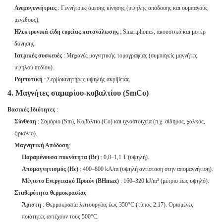
Ανεμογεννήτριες
: Γεννήτριες άμεσης κίνησης (υψηλής απόδοσης και συμπαγούς
μεγέθους).
Ηλεκτρονικά είδη ευρείας κατανάλωσης
: Smartphones, ακουστικά και μοτέρ
δόνησης.
Ιατρικές συσκευές
: Μηχανές μαγνητικής τομογραφίας (συμπαγείς μαγνήτες
υψηλού πεδίου).
Ρομποτική
: Σερβοκινητήρες υψηλής ακρίβειας.
4. Μαγνήτες σαμαρίου-κοβαλτίου (SmCo)
Βασικές Ιδιότητες
:
Σύνθεση
: Σαμάριο (Sm), Κοβάλτιο (Co) και ιχνοστοιχεία (π.χ. σίδηρος, χαλκός,
ζιρκόνιο).
Μαγνητική Απόδοση
:
Παραμένουσα πυκνότητα (Br)
: 0,8–1,1 T (υψηλή).
Απομαγνητισμός (Hc)
: 400–800 kA/m (υψηλή αντίσταση στην απομαγνήτιση).
Μέγιστο Ενεργειακό Προϊόν (BHmax)
: 160–320 kJ/m³ (μέτριο έως υψηλό).
Σταθερότητα θερμοκρασίας
:
Άριστη
: Θερμοκρασία λειτουργίας έως 350°C (τύπος 2:17). Ορισμένες
ποιότητες αντέχουν τους 500°C.