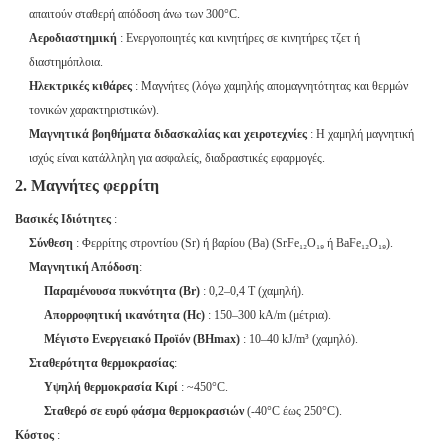
απαιτούν σταθερή απόδοση άνω των 300°C.
Αεροδιαστημική
: Ενεργοποιητές και κινητήρες σε κινητήρες τζετ ή
διαστημόπλοια.
Ηλεκτρικές κιθάρες
: Μαγνήτες (λόγω χαμηλής απομαγνητότητας και θερμών
τονικών χαρακτηριστικών).
Μαγνητικά βοηθήματα διδασκαλίας και χειροτεχνίες
: Η χαμηλή μαγνητική
ισχύς είναι κατάλληλη για ασφαλείς, διαδραστικές εφαρμογές.
2. Μαγνήτες φερρίτη
Βασικές Ιδιότητες
:
Σύνθεση
: Φερρίτης στροντίου (Sr) ή βαρίου (Ba) (SrFe₁₂O₁₉ ή BaFe₁₂O₁₉).
Μαγνητική Απόδοση
:
Παραμένουσα πυκνότητα (Br)
: 0,2–0,4 T (χαμηλή).
Απορροφητική ικανότητα (Hc)
: 150–300 kA/m (μέτρια).
Μέγιστο Ενεργειακό Προϊόν (BHmax)
: 10–40 kJ/m³ (χαμηλό).
Σταθερότητα θερμοκρασίας
:
Υψηλή θερμοκρασία Κιρί
: ~450°C.
Σταθερό σε ευρύ φάσμα θερμοκρασιών
(-40°C έως 250°C).
Κόστος
: