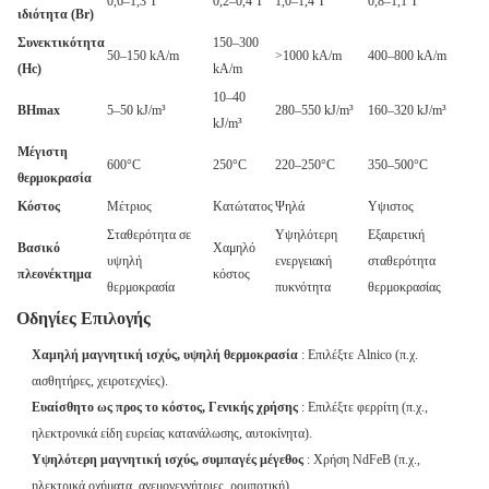
0,6–1,3 Τ
0,2–0,4 Τ
1,0–1,4 Τ
0,8–1,1 Τ
ιδιότητα (Br)
Συνεκτικότητα
150–300
50–150 kA/m
>1000 kA/m
400–800 kA/m
(Hc)
kA/m
10–40
BHmax
5–50 kJ/m³
280–550 kJ/m³
160–320 kJ/m³
kJ/m³
Μέγιστη
600°C
250°C
220–250°C
350–500°C
θερμοκρασία
Κόστος
Μέτριος
Κατώτατος
Ψηλά
Υψιστος
Σταθερότητα σε
Υψηλότερη
Εξαιρετική
Βασικό
Χαμηλό
υψηλή
ενεργειακή
σταθερότητα
πλεονέκτημα
κόστος
θερμοκρασία
πυκνότητα
θερμοκρασίας
Οδηγίες Επιλογής
Χαμηλή μαγνητική ισχύς, υψηλή θερμοκρασία
: Επιλέξτε Alnico (π.χ.
αισθητήρες, χειροτεχνίες).
Ευαίσθητο ως προς το κόστος, Γενικής χρήσης
: Επιλέξτε φερρίτη (π.χ.,
ηλεκτρονικά είδη ευρείας κατανάλωσης, αυτοκίνητα).
Υψηλότερη μαγνητική ισχύς, συμπαγές μέγεθος
: Χρήση NdFeB (π.χ.,
ηλεκτρικά οχήματα, ανεμογεννήτριες, ρομποτική).