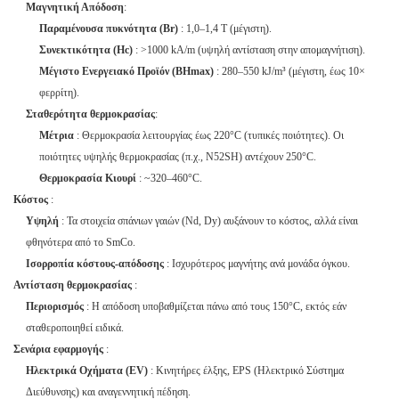
Μαγνητική Απόδοση
:
Παραμένουσα πυκνότητα (Br)
: 1,0–1,4 T (μέγιστη).
Συνεκτικότητα (Hc)
: >1000 kA/m (υψηλή αντίσταση στην απομαγνήτιση).
Μέγιστο Ενεργειακό Προϊόν (BHmax)
: 280–550 kJ/m³ (μέγιστη, έως 10×
φερρίτη).
Σταθερότητα θερμοκρασίας
:
Μέτρια
: Θερμοκρασία λειτουργίας έως 220°C (τυπικές ποιότητες). Οι
ποιότητες υψηλής θερμοκρασίας (π.χ., N52SH) αντέχουν 250°C.
Θερμοκρασία Κιουρί
: ~320–460°C.
Κόστος
:
Υψηλή
: Τα στοιχεία σπάνιων γαιών (Nd, Dy) αυξάνουν το κόστος, αλλά είναι
φθηνότερα από το SmCo.
Ισορροπία κόστους-απόδοσης
: Ισχυρότερος μαγνήτης ανά μονάδα όγκου.
Αντίσταση θερμοκρασίας
:
Περιορισμός
: Η απόδοση υποβαθμίζεται πάνω από τους 150°C, εκτός εάν
σταθεροποιηθεί ειδικά.
Σενάρια εφαρμογής
:
Ηλεκτρικά Οχήματα (EV)
: Κινητήρες έλξης, EPS (Ηλεκτρικό Σύστημα
Διεύθυνσης) και αναγεννητική πέδηση.