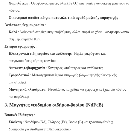
Χαμηλότερη
: Οι άφθονες πρώτες ύλες (Fe₂O₃) και η απλή κατασκευή μειώνουν το
κόστος.
Οικονομικά αποδοτικό για καταναλωτικά αγαθά μαζικής παραγωγής
.
Αντίσταση θερμοκρασίας
:
Καλό
: Ανθεκτικό στη θερμική υποβάθμιση, αλλά μπορεί να χάσει μαγνητισμό κοντά
στη θερμοκρασία Κιρί.
Σενάρια εφαρμογής
:
Ηλεκτρονικά είδη ευρείας κατανάλωσης
: Ηχεία, μικρόφωνα και
στεγανοποιήσεις πόρτας ψυγείου.
Αυτοκινητοβιομηχανία
: Κινητήρες, αισθητήρες και εναλλάκτες.
Τροφοδοτικά
: Μετασχηματιστές και επαγωγείς (λόγω υψηλής ηλεκτρικής
αντίστασης).
Μαγνητικά κλεισίματα
: Ντουλάπια, παιχνίδια και χειροτεχνίες (χαμηλό κόστος
και ασφάλεια).
3. Μαγνήτες νεοδυμίου σιδήρου-βορίου (NdFeB)
Βασικές Ιδιότητες
:
Σύνθεση
: Νεοδύμιο (Nd), Σίδηρος (Fe), Βόριο (B) και ιχνοστοιχεία (π.χ.
δυσπρόσιο για σταθερότητα θερμοκρασίας).