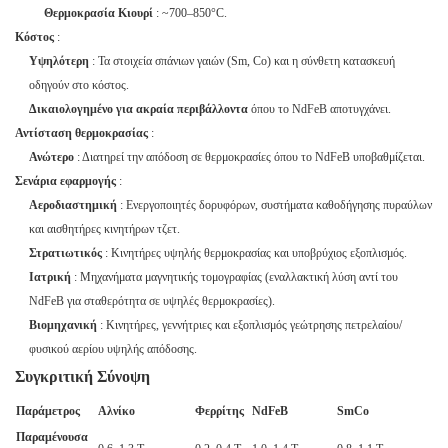
Θερμοκρασία Κιουρί
: ~700–850°C.
Κόστος
:
Υψηλότερη
: Τα στοιχεία σπάνιων γαιών (Sm, Co) και η σύνθετη κατασκευή
οδηγούν στο κόστος.
Δικαιολογημένο για ακραία περιβάλλοντα
όπου το NdFeB αποτυγχάνει.
Αντίσταση θερμοκρασίας
:
Ανώτερο
: Διατηρεί την απόδοση σε θερμοκρασίες όπου το NdFeB υποβαθμίζεται.
Σενάρια εφαρμογής
:
Αεροδιαστημική
: Ενεργοποιητές δορυφόρων, συστήματα καθοδήγησης πυραύλων
και αισθητήρες κινητήρων τζετ.
Στρατιωτικός
: Κινητήρες υψηλής θερμοκρασίας και υποβρύχιος εξοπλισμός.
Ιατρική
: Μηχανήματα μαγνητικής τομογραφίας (εναλλακτική λύση αντί του
NdFeB για σταθερότητα σε υψηλές θερμοκρασίες).
Βιομηχανική
: Κινητήρες, γεννήτριες και εξοπλισμός γεώτρησης πετρελαίου/
φυσικού αερίου υψηλής απόδοσης.
Συγκριτική Σύνοψη
Παράμετρος
Αλνίκο
Φερρίτης
NdFeB
SmCo
Παραμένουσα