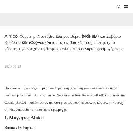
Alnico, Φερρίτης, Νεοδύμιο Σίδηρος Βόριο (NdFeB) και Σαμάριο 
Κοβάλτιο (SmCo)—καλύπτοντας τις βασικές τους ιδιότητες, το 
κόστος, την αντοχή στη θερμοκρασία και τα σενάρια εφαρμογής τους
2026-03-23
Παρακάτω παρουσιάζεται μια ολοκληρωμένη σύγκριση των τεσσάρων βασικών
μόνιμων μαγνητών—Alnico, Ferrite, Neodymium Iron Boron (NdFeB) και Samarium
Cobalt (SmCo)—καλύπτοντας τις ιδιότητες του πυρήνα τους, το κόστος, την αντοχή
στη θερμοκρασία και τα σενάρια εφαρμογής:
1. Μαγνήτες Alnico
Βασικές Ιδιότητες
: