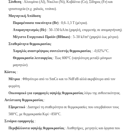
Σύνθεση
: Αλουμίνιο (Al), Νικέλιο (Ni), Κοβάλτιο (Co), Σίδηρος (Fe) και
ιχνοστοιχεία (π.χ. χαλκός, τιτάνιο).
Μαγνητική Απόδοση
:
Παραμένουσα πυκνότητα (Br)
: 0,6–1,3 T (μέτρια).
Απομαγνητισμός (Hc)
: 50–150 kA/m (χαμηλή, επιρρεπής σε απομαγνήτιση).
Μέγιστο Ενεργειακό Προϊόν (BHmax)
: 5–50 kJ/m³ (χαμηλό έως μέτριο).
Σταθερότητα θερμοκρασίας
:
Χαμηλός αναστρέψιμος συντελεστής θερμοκρασίας
: -0,02%/°C.
Θερμοκρασία λειτουργίας
: Έως 600°C (υψηλότερη μεταξύ μόνιμων
μαγνητών).
Κόστος
:
Μέτρια
: Φθηνότερο από το SmCo και το NdFeB αλλά ακριβότερο από τον
φερρίτη.
Οικονομικό για εφαρμογές υψηλής θερμοκρασίας
λόγω της ανθεκτικότητας.
Αντίσταση θερμοκρασίας
:
Εξαιρετικό
: Διατηρεί τη σταθερότητα σε θερμοκρασίες που υπερβαίνουν τους
500°C, με θερμοκρασία Κιρί ~850°C.
Σενάρια εφαρμογής
:
Περιβάλλοντα υψηλής θερμοκρασίας
: Αισθητήρες, μετρητές και όργανα που