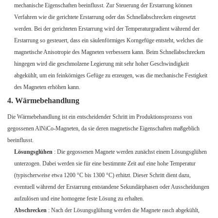
mechanische Eigenschaften beeinflusst. Zur Steuerung der Erstarrung können
Verfahren wie die gerichtete Erstarrung oder das Schnellabschrecken eingesetzt
werden. Bei der gerichteten Erstarrung wird der Temperaturgradient während der
Erstarrung so gesteuert, dass ein säulenförmiges Korngefüge entsteht, welches die
magnetische Anisotropie des Magneten verbessern kann. Beim Schnellabschrecken
hingegen wird die geschmolzene Legierung mit sehr hoher Geschwindigkeit
abgekühlt, um ein feinkörniges Gefüge zu erzeugen, was die mechanische Festigkeit
des Magneten erhöhen kann.
4. Wärmebehandlung
Die Wärmebehandlung ist ein entscheidender Schritt im Produktionsprozess von
gegossenen AlNiCo-Magneten, da sie deren magnetische Eigenschaften maßgeblich
beeinflusst.
Lösungsglühen
: Die gegossenen Magnete werden zunächst einem Lösungsglühen
unterzogen. Dabei werden sie für eine bestimmte Zeit auf eine hohe Temperatur
(typischerweise etwa 1200 °C bis 1300 °C) erhitzt. Dieser Schritt dient dazu,
eventuell während der Erstarrung entstandene Sekundärphasen oder Ausscheidungen
aufzulösen und eine homogene feste Lösung zu erhalten.
Abschrecken
: Nach der Lösungsglühung werden die Magnete rasch abgekühlt,