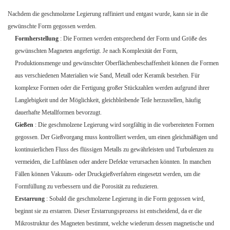
Nachdem die geschmolzene Legierung raffiniert und entgast wurde, kann sie in die
gewünschte Form gegossen werden.
Formherstellung
: Die Formen werden entsprechend der Form und Größe des
gewünschten Magneten angefertigt. Je nach Komplexität der Form,
Produktionsmenge und gewünschter Oberflächenbeschaffenheit können die Formen
aus verschiedenen Materialien wie Sand, Metall oder Keramik bestehen. Für
komplexe Formen oder die Fertigung großer Stückzahlen werden aufgrund ihrer
Langlebigkeit und der Möglichkeit, gleichbleibende Teile herzustellen, häufig
dauerhafte Metallformen bevorzugt.
Gießen
: Die geschmolzene Legierung wird sorgfältig in die vorbereiteten Formen
gegossen. Der Gießvorgang muss kontrolliert werden, um einen gleichmäßigen und
kontinuierlichen Fluss des flüssigen Metalls zu gewährleisten und Turbulenzen zu
vermeiden, die Luftblasen oder andere Defekte verursachen könnten. In manchen
Fällen können Vakuum- oder Druckgießverfahren eingesetzt werden, um die
Formfüllung zu verbessern und die Porosität zu reduzieren.
Erstarrung
: Sobald die geschmolzene Legierung in die Form gegossen wird,
beginnt sie zu erstarren. Dieser Erstarrungsprozess ist entscheidend, da er die
Mikrostruktur des Magneten bestimmt, welche wiederum dessen magnetische und