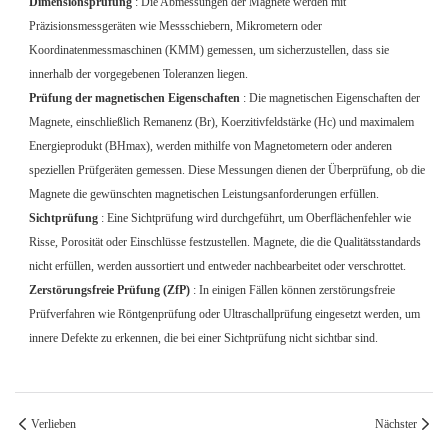
Dimensionsprüfung
: Die Abmessungen der Magnete werden mit
Präzisionsmessgeräten wie Messschiebern, Mikrometern oder
Koordinatenmessmaschinen (KMM) gemessen, um sicherzustellen, dass sie
innerhalb der vorgegebenen Toleranzen liegen.
Prüfung der magnetischen Eigenschaften
: Die magnetischen Eigenschaften der
Magnete, einschließlich Remanenz (Br), Koerzitivfeldstärke (Hc) und maximalem
Energieprodukt (BHmax), werden mithilfe von Magnetometern oder anderen
speziellen Prüfgeräten gemessen. Diese Messungen dienen der Überprüfung, ob die
Magnete die gewünschten magnetischen Leistungsanforderungen erfüllen.
Sichtprüfung
: Eine Sichtprüfung wird durchgeführt, um Oberflächenfehler wie
Risse, Porosität oder Einschlüsse festzustellen. Magnete, die die Qualitätsstandards
nicht erfüllen, werden aussortiert und entweder nachbearbeitet oder verschrottet.
Zerstörungsfreie Prüfung (ZfP)
: In einigen Fällen können zerstörungsfreie
Prüfverfahren wie Röntgenprüfung oder Ultraschallprüfung eingesetzt werden, um
innere Defekte zu erkennen, die bei einer Sichtprüfung nicht sichtbar sind.
Verlieben
Nächster