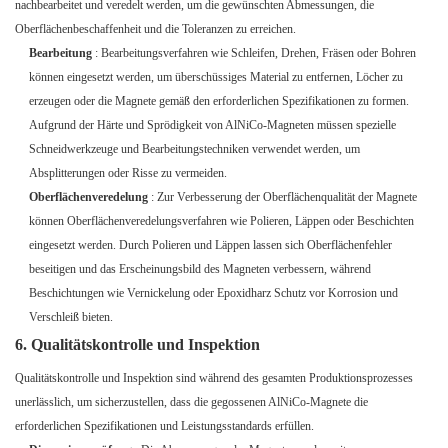
nachbearbeitet und veredelt werden, um die gewünschten Abmessungen, die
Oberflächenbeschaffenheit und die Toleranzen zu erreichen.
Bearbeitung
: Bearbeitungsverfahren wie Schleifen, Drehen, Fräsen oder Bohren
können eingesetzt werden, um überschüssiges Material zu entfernen, Löcher zu
erzeugen oder die Magnete gemäß den erforderlichen Spezifikationen zu formen.
Aufgrund der Härte und Sprödigkeit von AlNiCo-Magneten müssen spezielle
Schneidwerkzeuge und Bearbeitungstechniken verwendet werden, um
Absplitterungen oder Risse zu vermeiden.
Oberflächenveredelung
: Zur Verbesserung der Oberflächenqualität der Magnete
können Oberflächenveredelungsverfahren wie Polieren, Läppen oder Beschichten
eingesetzt werden. Durch Polieren und Läppen lassen sich Oberflächenfehler
beseitigen und das Erscheinungsbild des Magneten verbessern, während
Beschichtungen wie Vernickelung oder Epoxidharz Schutz vor Korrosion und
Verschleiß bieten.
6. Qualitätskontrolle und Inspektion
Qualitätskontrolle und Inspektion sind während des gesamten Produktionsprozesses
unerlässlich, um sicherzustellen, dass die gegossenen AlNiCo-Magnete die
erforderlichen Spezifikationen und Leistungsstandards erfüllen.