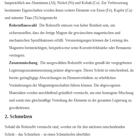
hauptsächlich aus Aluminium (Al), Nickel (Ni) und Kobalt (Co). Zur Verbesserung
bestimmter Eigenschaften werden ihnen weitere Elemente wie Eisen (Fe), Kupfer (Cu)
und mitunter Titan (Ti) beigemischt.
Rohstoffauswahl
: Die Rohstoffe müssen von hoher Reinheit sein, um
sicherzustellen, dass der fertige Magnet die gewünschten magnetischen und
mechanischen Spezifikationen erfüllt. Verunreinigungen können die Leistung des
Magneten beeinträchtigen, beispielsweise seine Koerzitivfeldstärke oder Remanenz
verringern.
Zutatenmischung
: Die ausgewählten Rohstoffe werden gemäß der vorgegebenen
Legierungszusammensetzung präzise abgewogen. Dieser Schritt ist entscheidend, da
bereits geringfügige Abweichungen im Elementverhältnis zu erheblichen
Veränderungen der Magneteigenschaften führen können. Die abgewogenen
Materialien werden anschließend gründlich vermischt, um eine homogene Mischung
und somit eine gleichmäßige Verteilung der Elemente in der gesamten Legierung zu
gewährleisten.
2. Schmelzen
Sobald die Rohstoffe vermischt sind, werden sie für den nächsten entscheidenden
Schritt – das Schmelzen – in einen Schmelzofen überführt.