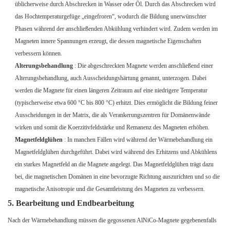
üblicherweise durch Abschrecken in Wasser oder Öl. Durch das Abschrecken wird
das Hochtemperaturgefüge „eingefroren“, wodurch die Bildung unerwünschter
Phasen während der anschließenden Abkühlung verhindert wird. Zudem werden im
Magneten innere Spannungen erzeugt, die dessen magnetische Eigenschaften
verbessern können.
Alterungsbehandlung
: Die abgeschreckten Magnete werden anschließend einer
Alterungsbehandlung, auch Ausscheidungshärtung genannt, unterzogen. Dabei
werden die Magnete für einen längeren Zeitraum auf eine niedrigere Temperatur
(typischerweise etwa 600 °C bis 800 °C) erhitzt. Dies ermöglicht die Bildung feiner
Ausscheidungen in der Matrix, die als Verankerungszentren für Domänenwände
wirken und somit die Koerzitivfeldstärke und Remanenz des Magneten erhöhen.
Magnetfeldglühen
: In manchen Fällen wird während der Wärmebehandlung ein
Magnetfeldglühen durchgeführt. Dabei wird während des Erhitzens und Abkühlens
ein starkes Magnetfeld an die Magnete angelegt. Das Magnetfeldglühen trägt dazu
bei, die magnetischen Domänen in eine bevorzugte Richtung auszurichten und so die
magnetische Anisotropie und die Gesamtleistung des Magneten zu verbessern.
5. Bearbeitung und Endbearbeitung
Nach der Wärmebehandlung müssen die gegossenen AlNiCo-Magnete gegebenenfalls