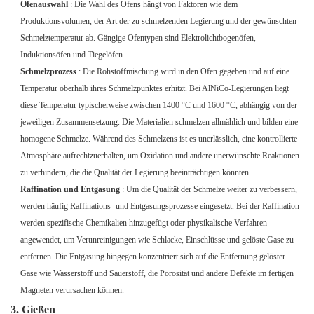
Ofenauswahl
: Die Wahl des Ofens hängt von Faktoren wie dem
Produktionsvolumen, der Art der zu schmelzenden Legierung und der gewünschten
Schmelztemperatur ab. Gängige Ofentypen sind Elektrolichtbogenöfen,
Induktionsöfen und Tiegelöfen.
Schmelzprozess
: Die Rohstoffmischung wird in den Ofen gegeben und auf eine
Temperatur oberhalb ihres Schmelzpunktes erhitzt. Bei AlNiCo-Legierungen liegt
diese Temperatur typischerweise zwischen 1400 °C und 1600 °C, abhängig von der
jeweiligen Zusammensetzung. Die Materialien schmelzen allmählich und bilden eine
homogene Schmelze. Während des Schmelzens ist es unerlässlich, eine kontrollierte
Atmosphäre aufrechtzuerhalten, um Oxidation und andere unerwünschte Reaktionen
zu verhindern, die die Qualität der Legierung beeinträchtigen könnten.
Raffination und Entgasung
: Um die Qualität der Schmelze weiter zu verbessern,
werden häufig Raffinations- und Entgasungsprozesse eingesetzt. Bei der Raffination
werden spezifische Chemikalien hinzugefügt oder physikalische Verfahren
angewendet, um Verunreinigungen wie Schlacke, Einschlüsse und gelöste Gase zu
entfernen. Die Entgasung hingegen konzentriert sich auf die Entfernung gelöster
Gase wie Wasserstoff und Sauerstoff, die Porosität und andere Defekte im fertigen
Magneten verursachen können.
3. Gießen